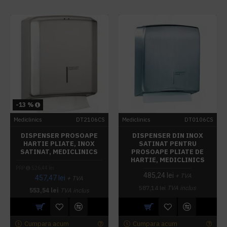
-13 %
Mediclinics
DT2106CS
Mediclinics
DT0106CS
DISPENSER PROSOAPE
DISPENSER DIN INOX
HARTIE PLIATE, INOX
SATINAT PENTRU
SATINAT, MEDICLINICS
PROSOAPE PLIATE DE
HARTIE, MEDICLINICS
PRP
526,44 lei
485,24 lei
+ TVA
457,47 lei
+ TVA
587,14 lei
TVA inclus
553,54 lei
TVA inclus
Cumpara acum
Cumpara acum