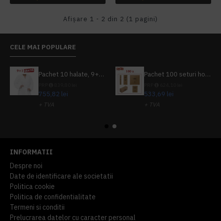
Afişare 1 - 2 din 2 (1 pagini)
CELE MAI POPULARE
Pachet 10 halate, 9+1 gratuit
Pachet 100 seturi hoteliere, set dentar, set barbierit, casca de dus, pila unghii, set cusut
PRP
839,80 lei
PRP
624,10 lei
755,82 lei
533,69 lei
+ TVA
+ TVA
914,54 lei
TVA inclus
645,76 lei
TVA inclus
INFORMATII
Despre noi
Date de identificare ale societatii
Politica cookie
Politica de confidentialitate
Termeni si conditii
Prelucrarea datelor cu caracter personal