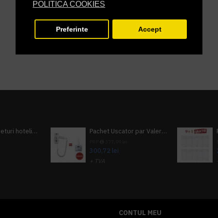
POLITICA COOKIES
Preferinte
Accept
Pachet 100 seturi hoteliere, set dentar, set barbierit, casca de dus, pila unghii, set cusut
Pachet Uscator par Valera Action Super Plus + GRATUIT Sampon si gel de dus Tork
i
PRP
377,99 lei
300,72 lei
+ TVA
A inclus
363,87 lei
TVA inclus
CONTUL MEU