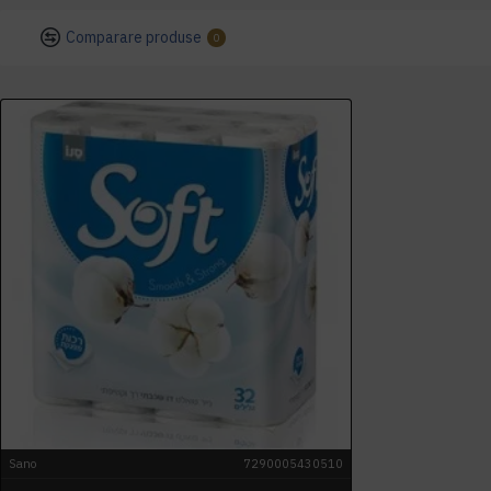
Comparare produse
0
Sano
7290005430510