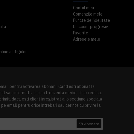
Contul meu
Comenzile mele
Puncte de fidelitate
ata
Discount progresiv
Favorite
Adresele mele
ine a litigiilor
 email pentru activarea abonarii. Cand esti abonat la
al sau informativ si cu o frecventa medie, chiar redusa.
imit, daca esti client inregistrat ai o sectiune speciala
pe email pentru orice intrebari sau cerinte cu privire la
Abonare