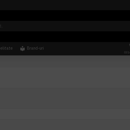
delitate
Brand-uri
031