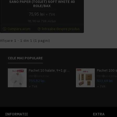
SANO PAPER (TOILET) SOFT WHITE 40
ROLE/BAX
75,95 lei
+ TVA
91,90 lei
TVA inclus
Cumpara acum
Intreaba despre produs
Afişare 1 - 1 din 1 (1 pagini)
CELE MAI POPULARE
Pachet 10 halate, 9+1 gratuit
PRP
839,80 lei
PRP
624,10 le
755,82 lei
533,69 lei
+ TVA
+ TVA
914,54 lei
TVA inclus
645,76 lei
TV
INFORMATII
EXTRA