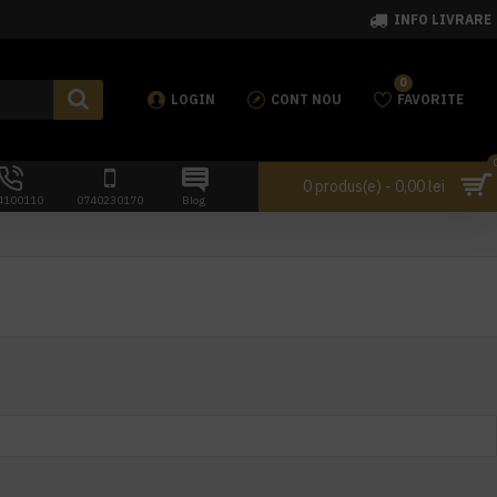
INFO LIVRARE
0
LOGIN
CONT NOU
FAVORITE
0 produs(e) - 0,00 lei
4100110
0740230170
Blog