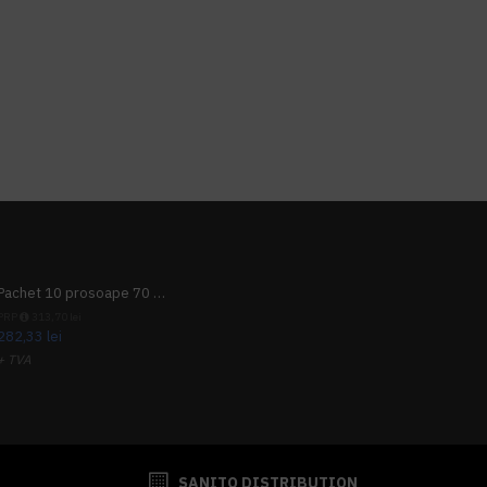
Pachet 10 prosoape 70 x 140cm 9 + 1 gratuit
PRP
313,70 lei
282,33 lei
+ TVA
341,62 lei
TVA inclus
SANITO DISTRIBUTION