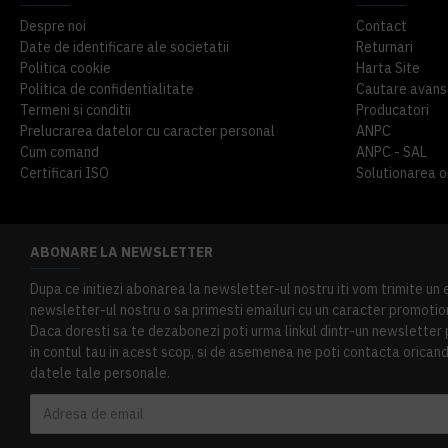
Despre noi
Contact
Date de identificare ale societatii
Returnari
Politica cookie
Harta Site
Politica de confidentialitate
Cautare avans
Termeni si conditii
Producatori
Prelucrarea datelor cu caracter personal
ANPC
Cum comand
ANPC - SAL
Certificari ISO
Solutionarea onl
ABONARE LA NEWSLETTER
Dupa ce initiezi abonarea la newsletter-ul nostru iti vom trimite un
newsletter-ul nostru o sa primesti emailuri cu un caracter promotion
Daca doresti sa te dezabonezi poti urma linkul dintr-un newsletter pr
in contul tau in acest scop, si de asemenea ne poti contacta oricand 
datele tale personale.