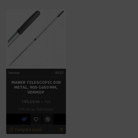
Vermop
8923
MANER TELESCOPIC DIN
METAL, 900-1650 MM,
VERMOP
144,64 lei
+ TVA
175,01 lei
TVA inclus
Cumpara acum