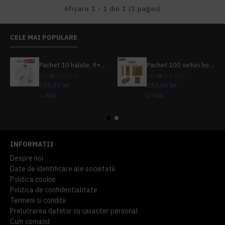
Afişare 1 - 1 din 1 (1 pagini)
CELE MAI POPULARE
Pachet 10 halate, 9+1 gratuit
Pachet 100 seturi hoteliere, set dentar, set barbierit, casca de dus, pila unghii, set cusut
PRP
839,80 lei
PRP
624,10 lei
755,82 lei
533,69 lei
+ TVA
+ TVA
914,54 lei
TVA inclus
645,76 lei
TVA inclus
INFORMATII
Despre noi
Date de identificare ale societatii
Politica cookie
Politica de confidentialitate
Termeni si conditii
Prelucrarea datelor cu caracter personal
Cum comand