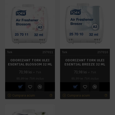
Tork
257011
Tork
257010
ODORIZANT TORK ULEI
ODORIZANT TORK ULEI
ESENTIAL BLOSSOM 32 ML
ESENTIAL BREEZE 32 ML
70,98 lei
70,98 lei
+ TVA
+ TVA
85,89 lei
TVA inclus
85,89 lei
TVA inclus
Cumpara acum
Cumpara acum