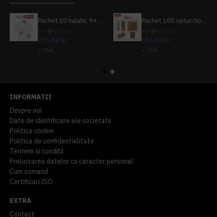
Pachet 10 halate, 9+1 gratuit
Pachet 100 seturi hoteliere, set dentar, set barbierit, casca de dus, pila unghii, set cusut
PRP
839,80 lei
PRP
624,10 lei
755,82 lei
533,69 lei
+ TVA
+ TVA
914,54 lei
TVA inclus
645,76 lei
TVA inclus
INFORMATII
Despre noi
Date de identificare ale societatii
Politica cookie
Politica de confidentialitate
Termeni si conditii
Prelucrarea datelor cu caracter personal
Cum comand
Certificari ISO
EXTRA
Contact