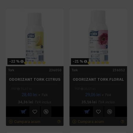
-22 %
-21 %
Tork
236050
Tork
236052
ODORIZANT TORK CITRUS
ODORIZANT TORK FLORAL
PRP
36,61 lei
PRP
36,61 lei
28,40 lei
29,06 lei
+ TVA
+ TVA
34,36 lei
TVA inclus
35,16 lei
TVA inclus
Cumpara acum
Cumpara acum