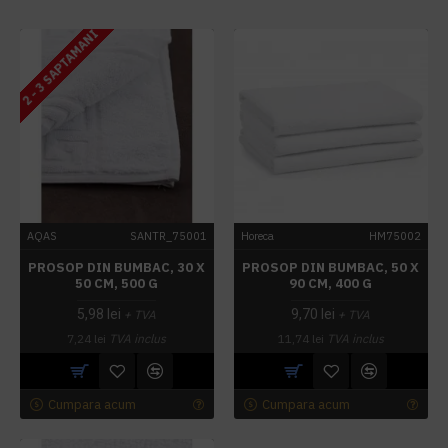
2 - 3 SAPTAMANI
AQAS
SANTR_75001
Horeca
HM75002
PROSOP DIN BUMBAC, 30 X
PROSOP DIN BUMBAC, 50 X
50 CM, 500 G
90 CM, 400 G
5,98 lei
9,70 lei
+ TVA
+ TVA
7,24 lei
TVA inclus
11,74 lei
TVA inclus
Cumpara acum
Cumpara acum