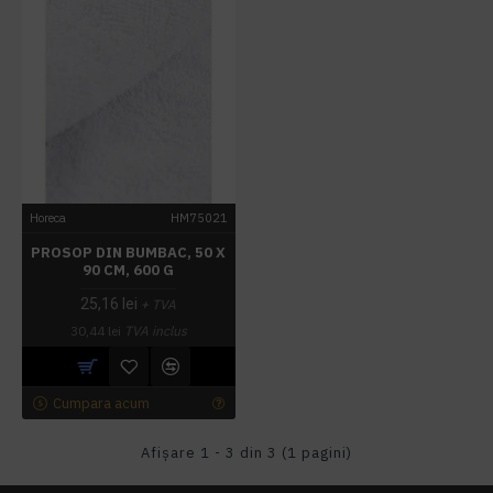
Horeca
HM75021
PROSOP DIN BUMBAC, 50 X
90 CM, 600 G
25,16 lei
+ TVA
30,44 lei
TVA inclus
Cumpara acum
Afişare 1 - 3 din 3 (1 pagini)