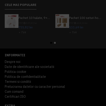
CELE MAI POPULARE
Pachet 10 halate, 9+1 gratuit
Pachet 100 seturi hoteliere, set dentar, set barbierit, casca de dus, pila unghii, set cusut
PRP
839,80 lei
PRP
624,10 lei
755,82 lei
533,69 lei
+ TVA
+ TVA
914,54 lei
TVA inclus
645,76 lei
TVA inclus
INFORMATII
Despre noi
Date de identificare ale societatii
Politica cookie
Politica de confidentialitate
Termeni si conditii
Prelucrarea datelor cu caracter personal
Cum comand
Certificari ISO
EXTRA