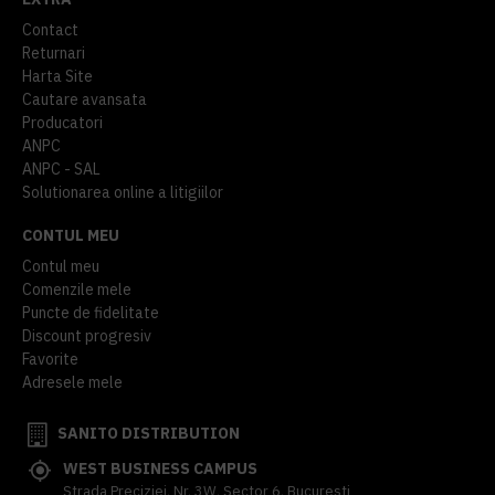
Contact
Returnari
Harta Site
Cautare avansata
Producatori
ANPC
ANPC - SAL
Solutionarea online a litigiilor
CONTUL MEU
Contul meu
Comenzile mele
Puncte de fidelitate
Discount progresiv
Favorite
Adresele mele
SANITO DISTRIBUTION
WEST BUSINESS CAMPUS
Strada Preciziei, Nr, 3W, Sector 6, Bucuresti