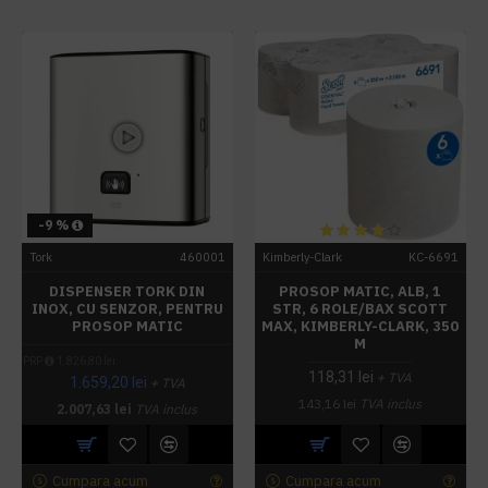
-9 %
Tork
460001
Kimberly-Clark
KC-6691
DISPENSER TORK DIN
PROSOP MATIC, ALB, 1
INOX, CU SENZOR, PENTRU
STR, 6 ROLE/BAX SCOTT
PROSOP MATIC
MAX, KIMBERLY-CLARK, 350
M
PRP
1.826,80 lei
118,31 lei
+ TVA
1.659,20 lei
+ TVA
143,16 lei
TVA inclus
2.007,63 lei
TVA inclus
Cumpara acum
Cumpara acum