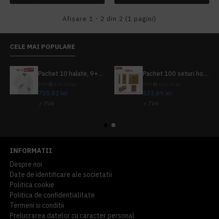
Afişare 1 - 2 din 2 (1 pagini)
CELE MAI POPULARE
Pachet 10 halate, 9+1 gratuit
Pachet 100 seturi hoteliere, set dentar, set barbierit, casca de dus, pila unghii, set cusut
PRP
839,80 lei
PRP
624,10 lei
755,82 lei
533,69 lei
+ TVA
+ TVA
914,54 lei
TVA inclus
645,76 lei
TVA inclus
INFORMATII
Despre noi
Date de identificare ale societatii
Politica cookie
Politica de confidentialitate
Termeni si conditii
Prelucrarea datelor cu caracter personal