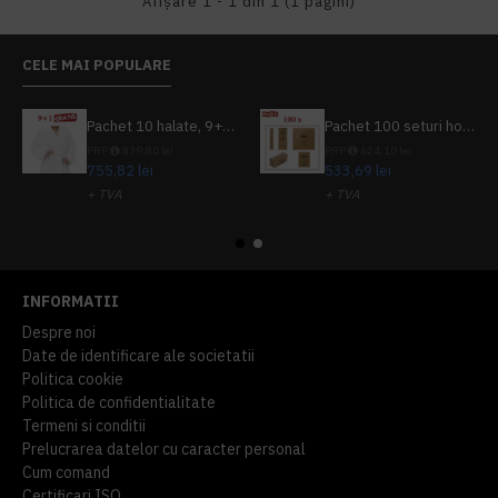
Afişare 1 - 1 din 1 (1 pagini)
CELE MAI POPULARE
Pachet 10 halate, 9+1 gratuit
Pachet 100 seturi hoteliere, set dentar, set barbierit, casca de dus, pila unghii, set cusut
PRP
839,80 lei
PRP
624,10 lei
755,82 lei
533,69 lei
+ TVA
+ TVA
914,54 lei
TVA inclus
645,76 lei
TVA inclus
INFORMATII
Despre noi
Date de identificare ale societatii
Politica cookie
Politica de confidentialitate
Termeni si conditii
Prelucrarea datelor cu caracter personal
Cum comand
Certificari ISO