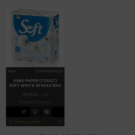
Sano
7290005430510
SANO PAPER (TOILET)
SOFT WHITE 40 ROLE/BAX
75,95 lei
+ TVA
91,90 lei
TVA inclus
Cumpara acum