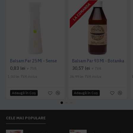
LA COMANDA
Balsam Par 25 Ml - Sense
Balsam Par 93 Ml - Botanika
0,83 lei
30,57 lei
+ TVA
+ TVA
1,00 lei
TVA inclus
36,99 lei
TVA inclus
Adaugă în Coş
Adaugă în Coş
CELE MAI POPULARE