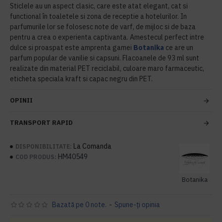
Sticlele au un aspect clasic, care este atat elegant, cat si
functional în toaletele si zona de receptie a hotelurilor. In
parfumurile lor se folosesc note de varf, de mijloc si de baza
pentru a crea o experienta captivanta. Amestecul perfect intre
dulce si proaspat este amprenta gamei
Botanika
ce are un
parfum popular de vanilie si capsuni. Flacoanele de 93 ml sunt
realizate din material PET reciclabil, culoare maro farmaceutic,
eticheta speciala kraft si capac negru din PET.
OPINII
TRANSPORT RAPID
La Comanda
DISPONIBILITATE:
HM40549
COD PRODUS:
Botanika
Bazată pe 0 note.
-
Spune-ţi opinia