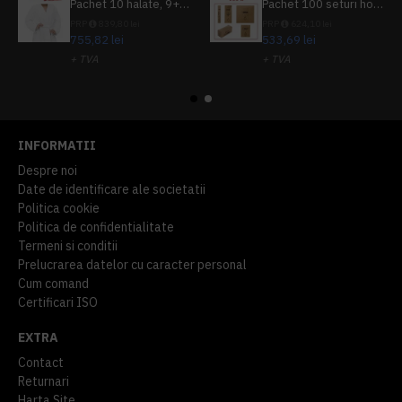
Pachet 10 halate, 9+1 gratuit
Pachet 100 seturi hoteliere, set dentar, set barbierit, casca de dus, pila unghii, set cusut
PRP
839,80 lei
PRP
624,10 lei
755,82 lei
533,69 lei
+ TVA
+ TVA
914,54 lei
TVA inclus
645,76 lei
TVA inclus
INFORMATII
Despre noi
Date de identificare ale societatii
Politica cookie
Politica de confidentialitate
Termeni si conditii
Prelucrarea datelor cu caracter personal
Cum comand
Certificari ISO
EXTRA
Contact
Returnari
Harta Site