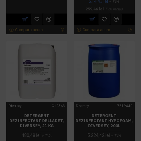
214,43 lei
+ TVA
259,46 lei
TVA inclus
Cumpara acum
Cumpara acum
Diversey
G12363
Diversey
7519440
DETERGENT
DETERGENT
DEZINFECTANT DELLADET,
DEZINFECTANT HYPOFOAM,
DIVERSEY, 21 KG
DIVERSEY, 200L
480,48 lei
5.224,42 lei
+ TVA
+ TVA