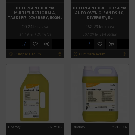
DETERGENT CREMA
DETERGENT CUPTOR SUMA
MULTIFUNCTIONALA,
AUTO OVEN CLEAN D9.10,
TASKI R7, DIVERSEY, 500ML
DIVERSEY, 5L
20,24 lei
253,79 lei
+ TVA
+ TVA
24,49 lei
TVA inclus
307,09 lei
TVA inclus
Cumpara acum
Cumpara acum
Diversey
7519186
Diversey
7512054