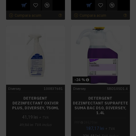
Cumpara acum
Cumpara acum
-24 %
Diversey
100837681
Diversey
SBD10SD1.4
DETERGENT
DETERGENT
DEZINFECTANT OXIVIR
DEZINFECTANT SUPRAFETE
PLUS, DIVERSEY, 750ML
SUMA BAC D10, DIVERSEY,
1.4L
41,19 lei
+ TVA
PRP
246,70 lei
49,84 lei
TVA inclus
187,17 lei
+ TVA
226,48 lei
TVA inclus