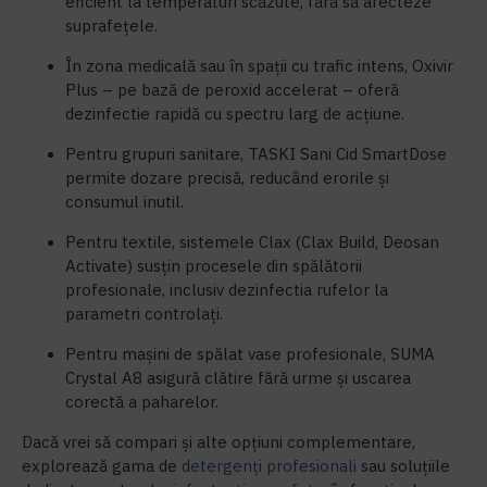
eficient la temperaturi scăzute, fără să afecteze
suprafețele.
În zona medicală sau în spații cu trafic intens, Oxivir
Plus – pe bază de peroxid accelerat – oferă
dezinfectie rapidă cu spectru larg de acțiune.
Pentru grupuri sanitare, TASKI Sani Cid SmartDose
permite dozare precisă, reducând erorile și
consumul inutil.
Pentru textile, sistemele Clax (Clax Build, Deosan
Activate) susțin procesele din spălătorii
profesionale, inclusiv dezinfectia rufelor la
parametri controlați.
Pentru mașini de spălat vase profesionale, SUMA
Crystal A8 asigură clătire fără urme și uscarea
corectă a paharelor.
Dacă vrei să compari și alte opțiuni complementare,
explorează gama de
detergenți profesionali
sau soluțiile