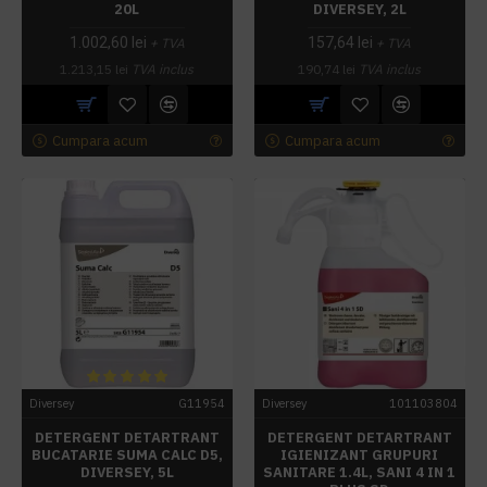
20L
DIVERSEY, 2L
1.002,60 lei
157,64 lei
+ TVA
+ TVA
1.213,15 lei
TVA inclus
190,74 lei
TVA inclus
Cumpara acum
Cumpara acum
Diversey
G11954
Diversey
101103804
DETERGENT DETARTRANT
DETERGENT DETARTRANT
BUCATARIE SUMA CALC D5,
IGIENIZANT GRUPURI
DIVERSEY, 5L
SANITARE 1.4L, SANI 4 IN 1