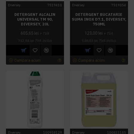
Diversey
7519410
Diversey
7519054
DETERGENT ALCALIN
DETERGENT BUCATARIE
UNIVERSAL TM 90,
SUMA INOX D7.1, DIVERSEY,
DIVERSEY, 20L
750ML
605,65 lei
123,00 lei
+ TVA
+ TVA
732,84 lei
TVA inclus
148,83 lei
TVA inclus
Cumpara acum
Cumpara acum
Diversey
100958129
Diversey
100833185