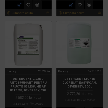
Cumpara acum
Cumpara acum
Diversey
7509226
Diversey
57739010
DETERGENT LICHID
DETERGENT LICHID
ANTISPUMANT PENTRU
CLORINAT EASYFOAM,
FRUCTE SI LEGUME AF
DIVERSEY, 200L
HITEMP, DIVERSEY, 20L
2.772,26 lei
+ TVA
2.582,00 lei
+ TVA
3.354,43 lei
TVA inclus
3.124,22 lei
TVA inclus