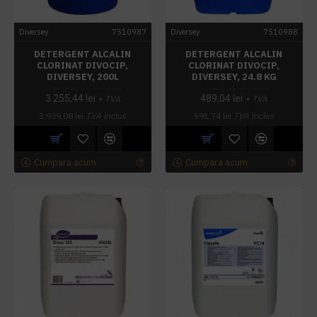
Diversey
7510987
Diversey
7510988
DETERGENT ALCALIN
DETERGENT ALCALIN
CLORINAT DIVOCIP,
CLORINAT DIVOCIP,
DIVERSEY, 200L
DIVERSEY, 24.8 KG
3.255,44 lei
489,04 lei
+ TVA
+ TVA
3.939,08 lei
TVA inclus
591,74 lei
TVA inclus
Cumpara acum
Cumpara acum