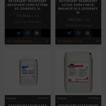
DETERGENT DEGRESANT
DETERGENT DEGRESANT
BUCATARIE SUMA EXTEND
LICHID SUMA FORCE/
D3, DIVERSEY, 2L
BREAKUP D3.5, DIVERSEY,
5L
111,35 lei
+ TVA
100,37 lei
+ TVA
134,73 lei
TVA inclus
121,45 lei
TVA inclus
Cumpara acum
Cumpara acum
Diversey
7522767
Diversey
7522386
DETERGENT DEGRESANT
DETERGENT DETARTRANT