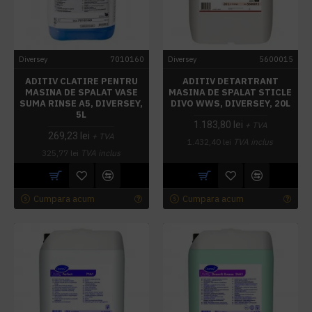
Diversey
7010160
Diversey
5600015
ADITIV CLATIRE PENTRU
ADITIV DETARTRANT
MASINA DE SPALAT VASE
MASINA DE SPALAT STICLE
SUMA RINSE A5, DIVERSEY,
DIVO WWS, DIVERSEY, 20L
5L
1.183,80 lei
+ TVA
269,23 lei
+ TVA
1.432,40 lei
TVA inclus
325,77 lei
TVA inclus
Cumpara acum
Cumpara acum