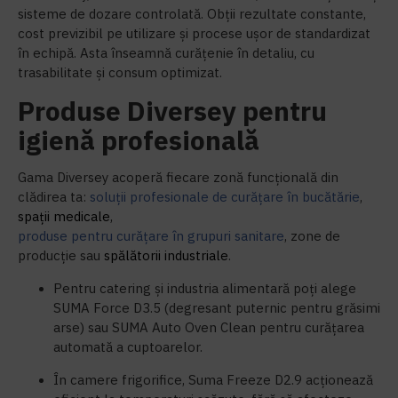
sisteme de dozare controlată. Obții rezultate constante,
cost previzibil pe utilizare și procese ușor de standardizat
în echipă. Asta înseamnă curățenie în detaliu, cu
trasabilitate și consum optimizat.
Produse Diversey pentru
igienă profesională
Gama Diversey acoperă fiecare zonă funcțională din
clădirea ta:
soluții profesionale de curățare în bucătărie
,
spații medicale
,
produse pentru curățare în grupuri sanitare
, zone de
producție sau
spălătorii industriale
.
Pentru catering și industria alimentară poți alege
SUMA Force D3.5 (degresant puternic pentru grăsimi
arse) sau SUMA Auto Oven Clean pentru curățarea
automată a cuptoarelor.
În camere frigorifice, Suma Freeze D2.9 acționează