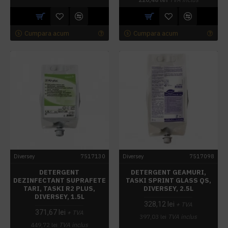
Cumpara acum
Cumpara acum
Diversey
7517130
Diversey
7517098
DETERGENT
DETERGENT GEAMURI,
DEZINFECTANT SUPRAFETE
TASKI SPRINT GLASS QS,
TARI, TASKI R2 PLUS,
DIVERSEY, 2.5L
DIVERSEY, 1.5L
328,12 lei
+ TVA
371,67 lei
+ TVA
397,03 lei
TVA inclus
449,72 lei
TVA inclus