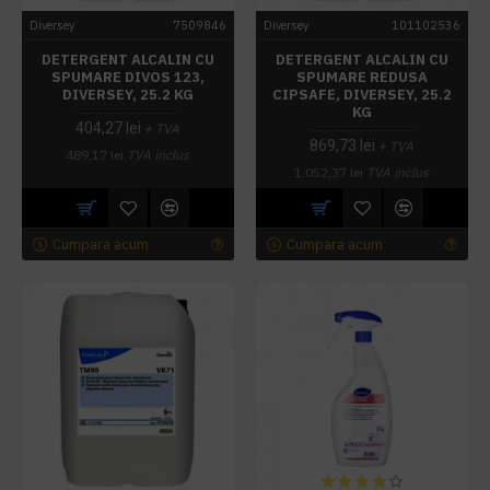
Diversey
7509846
Diversey
101102536
DETERGENT ALCALIN CU
DETERGENT ALCALIN CU
SPUMARE DIVOS 123,
SPUMARE REDUSA
DIVERSEY, 25.2 KG
CIPSAFE, DIVERSEY, 25.2
KG
404,27 lei
+ TVA
869,73 lei
+ TVA
489,17 lei
TVA inclus
1.052,37 lei
TVA inclus
Cumpara acum
Cumpara acum