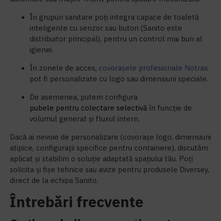
În grupuri sanitare poți integra capace de toaletă
inteligente cu senzor sau buton (Sanito este
distribuitor principal), pentru un control mai bun al
igienei.
În zonele de acces,
covorașele profesionale Notrax
pot fi personalizate cu logo sau dimensiuni speciale.
De asemenea, putem configura
pubele pentru colectare selectivă
în funcție de
volumul generat și fluxul intern.
Dacă ai nevoie de personalizare (covorașe logo, dimensiuni
atipice, configurații specifice pentru containere), discutăm
aplicat și stabilim o soluție adaptată spațiului tău. Poți
solicita și fișe tehnice sau avize pentru produsele Diversey,
direct de la echipa Sanito.
Întrebări frecvente