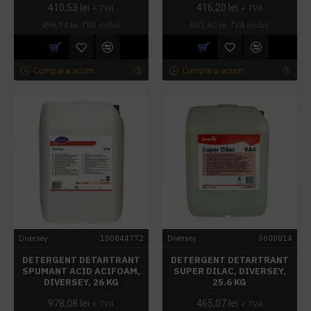
410,53 lei
416,20 lei
+ TVA
+ TVA
496,74 lei
TVA inclus
503,60 lei
TVA inclus
Cumpara acum
Cumpara acum
Diversey
100844772
Diversey
5600014
DETERGENT DETARTRANT
DETERGENT DETARTRANT
SPUMANT ACID ACIFOAM,
SUPER DILAC, DIVERSEY,
DIVERSEY, 26 KG
25.6 KG
978,08 lei
465,07 lei
+ TVA
+ TVA