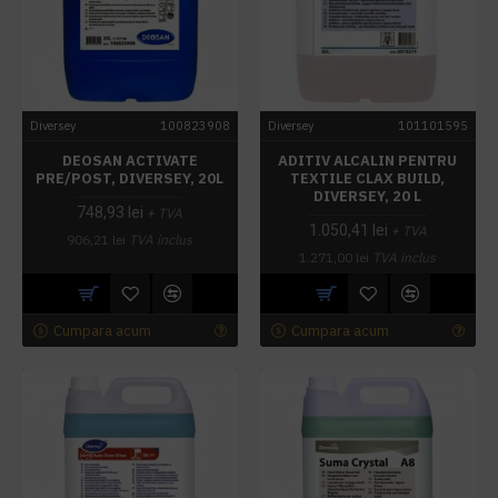
Diversey
100823908
Diversey
101101595
DEOSAN ACTIVATE
ADITIV ALCALIN PENTRU
PRE/POST, DIVERSEY, 20L
TEXTILE CLAX BUILD,
DIVERSEY, 20 L
748,93 lei
+ TVA
1.050,41 lei
+ TVA
906,21 lei
TVA inclus
1.271,00 lei
TVA inclus
Cumpara acum
Cumpara acum