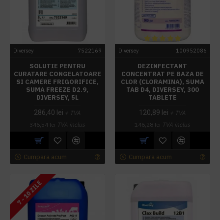
Diversey
7522169
Diversey
100952086
SOLUTIE PENTRU
DEZINFECTANT
CURATARE CONGELATOARE
CONCENTRAT PE BAZA DE
SI CAMERE FRIGORIFICE,
CLOR (CLORAMINA), SUMA
SUMA FREEZE D2.9,
TAB D4, DIVERSEY, 300
DIVERSEY, 5L
TABLETE
286,40 lei
120,89 lei
+ TVA
+ TVA
346,54 lei
TVA inclus
146,28 lei
TVA inclus
Cumpara acum
Cumpara acum
7 - 10 ZILE