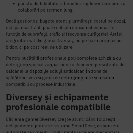
puncte de fidelitate și beneficii suplimentare pentru
colaborări pe termen lung
Dacă gestionezi bugete atent și urmărești costul pe dozaj,
echipa noastră îți poate calcula consumul estimat în
funcție de suprafață, trafic și frecvența curățeniei. Astfel
alegi informat din gama Diversey, nu pe baza prețului pe
bidon, ci pe cost real de utilizare.
Pentru bucătării profesionale poți completa achiziția cu
detergenți specializați, iar pentru depuneri persistente de
calcar ai la dispoziție soluții anticalcar. În zona de
spălătorie, vezi și gama de
detergenți rufe și tesaturi
compatibili cu procese industriale.
Diversey și echipamente
profesionale compatibile
Eficiența gamei Diversey crește atunci când folosești
echipamente potrivite: sisteme SmartDose, dispensere
automate sau mașini TASKI pentru spălare mecanizată.