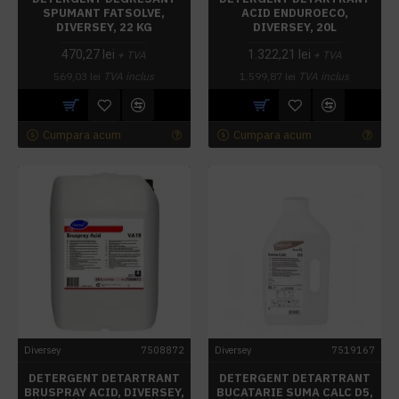
SPUMANT FATSOLVE,
ACID ENDUROECO,
DIVERSEY, 22 KG
DIVERSEY, 20L
470,27 lei
1.322,21 lei
+ TVA
+ TVA
569,03 lei
TVA inclus
1.599,87 lei
TVA inclus
Cumpara acum
Cumpara acum
Diversey
7508872
Diversey
7519167
DETERGENT DETARTRANT
DETERGENT DETARTRANT
BRUSPRAY ACID, DIVERSEY,
BUCATARIE SUMA CALC D5,