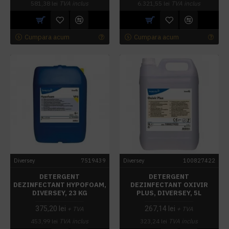
581,38 lei
TVA inclus
6.321,55 lei
TVA inclus
Cumpara acum
Cumpara acum
Diversey
7519439
Diversey
100827422
DETERGENT
DETERGENT
DEZINFECTANT HYPOFOAM,
DEZINFECTANT OXIVIR
DIVERSEY, 23 KG
PLUS, DIVERSEY, 5L
375,20 lei
267,14 lei
+ TVA
+ TVA
453,99 lei
TVA inclus
323,24 lei
TVA inclus