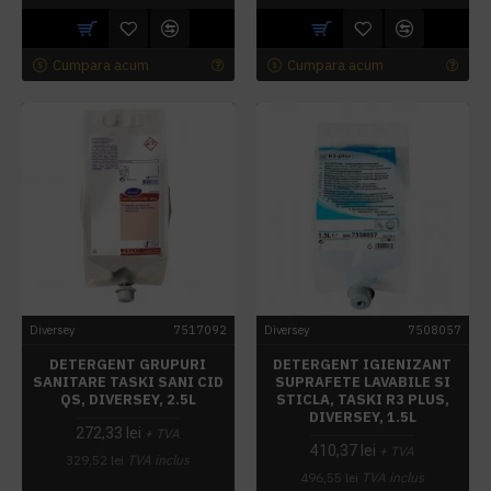
Cumpara acum
Cumpara acum
Diversey
7517092
Diversey
7508057
DETERGENT GRUPURI
DETERGENT IGIENIZANT
SANITARE TASKI SANI CID
SUPRAFETE LAVABILE SI
QS, DIVERSEY, 2.5L
STICLA, TASKI R3 PLUS,
DIVERSEY, 1.5L
272,33 lei
+ TVA
410,37 lei
+ TVA
329,52 lei
TVA inclus
496,55 lei
TVA inclus