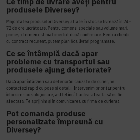
Ce timp de livrare aveți pentru
produsele Diversey?
Majoritatea produselor Diversey aflate în stoc se livrează în 24–
72 de ore lucrătoare. Pentru comenzi speciale sau volume mari,
primești termen estimat imediat după confirmare. Pentru clienții
cu contract recurent, putem planifica livrări programate.
Ce se întâmplă dacă apar
probleme cu transportul sau
produsele ajung deteriorate?
Dacă apar întârzieri sau deteriorări cauzate de curier, ne
contactezi rapid cu poze și detalii. Intervenim prioritar pentru
înlocuire sau soluționare, astfel încât activitatea ta să nu fie
afectată. Te sprijinim și în comunicarea cu firma de curierat.
Pot comanda produse
personalizate împreună cu
Diversey?