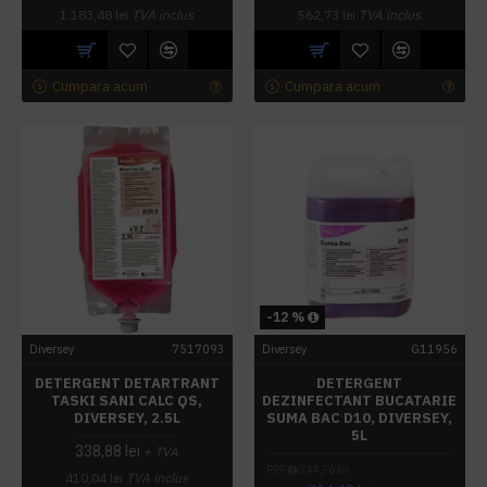
1.183,48 lei
TVA inclus
562,73 lei
TVA inclus
Cumpara acum
Cumpara acum
-12 %
Diversey
7517093
Diversey
G11956
DETERGENT DETARTRANT
DETERGENT
TASKI SANI CALC QS,
DEZINFECTANT BUCATARIE
DIVERSEY, 2.5L
SUMA BAC D10, DIVERSEY,
5L
338,88 lei
+ TVA
PRP
244,76 lei
410,04 lei
TVA inclus