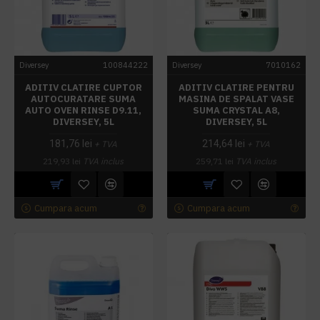
Diversey
100844222
Diversey
7010162
ADITIV CLATIRE CUPTOR
ADITIV CLATIRE PENTRU
AUTOCURATARE SUMA
MASINA DE SPALAT VASE
AUTO OVEN RINSE D9.11,
SUMA CRYSTAL A8,
DIVERSEY, 5L
DIVERSEY, 5L
181,76 lei
214,64 lei
+ TVA
+ TVA
219,93 lei
TVA inclus
259,71 lei
TVA inclus
Cumpara acum
Cumpara acum