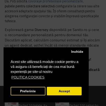
Da. Poți solicita
covorașe profesionale personalizate
,
pubele pentru colectare selectivă
configurate la cerere sau alte
accesorii adaptate spațiului tău. Îți oferim consultanță pentru
alegerea configurației corecte și stabilim împreună specificațiile
tehnice.
Explorează gama
Diversey
disponibilă pe Sanito.ro și cere
o recomandare personalizată pentru domeniul tău.
Discutăm aplicat, calculăm consumul estimat și îți alocăm
un agent dedicat, astfel încât să menții standarde ridicate
de igienă, cu
Curățenie în detaliu
.
Inchide
Asigură igienă profesională completă cu Diversey!
Acest site utilizează module cookie pentru a
Explorează gama
Diversey
pe Sanito.ro și obține
vă asigura că beneficiați de cea mai bună
produse testate, livrare rapidă și consultanță dedicată
experiență pe site-ul nostru
pentru spațiile tale.
POLITICA COOKIES
Preferinte
Accept
CELE MAI POPULARE
FILTRARE PRODUSE
Pachet 10 halate, 9+1 gratuit
Pachet 100 seturi hoteliere, set dentar, set barbierit, casca de dus, pila unghii, set cusut