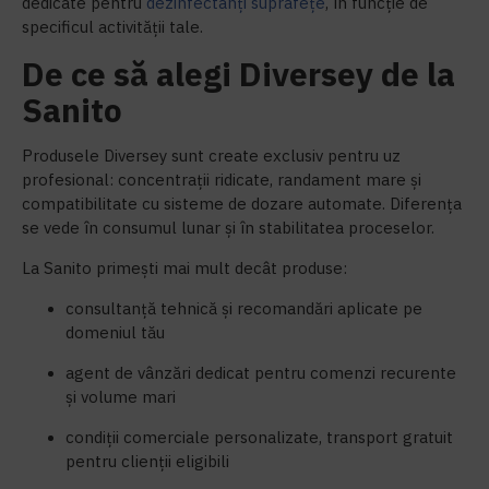
dedicate pentru
dezinfectanți suprafețe
, în funcție de
specificul activității tale.
De ce să alegi Diversey de la
Sanito
Produsele Diversey sunt create exclusiv pentru uz
profesional: concentrații ridicate, randament mare și
compatibilitate cu sisteme de dozare automate. Diferența
se vede în consumul lunar și în stabilitatea proceselor.
La Sanito primești mai mult decât produse:
consultanță tehnică și recomandări aplicate pe
domeniul tău
agent de vânzări dedicat pentru comenzi recurente
și volume mari
condiții comerciale personalizate, transport gratuit
pentru clienții eligibili