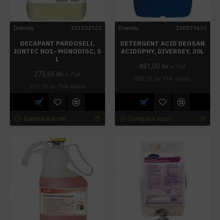
Diversey
101102722
Diversey
100879455
DECAPANT PARDOSELI,
DETERGENT ACID DEOSAN
JONTEC NO1- MONODISC, 5
ACIDOPHY, DIVERSEY, 20L
L
481,00 lei
+ TVA
275,66 lei
+ TVA
582,01 lei
TVA inclus
333,55 lei
TVA inclus
Cumpara acum
Cumpara acum