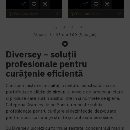
Cumpara acum
Cumpara acum
1
2
3
Afişare 1 - 48 din 100 (3 pagini)
Diversey – soluții
profesionale pentru
curățenie eficientă
Când administrezi un
spital
, o
unitate industrială
sau un
portofoliu de
clădiri de birouri
, ai nevoie de proceduri clare
și produse care susțin auditul intern și normele de igienă.
Categoria Diversey de pe Sanito reunește soluții
profesionale pentru curățare și dezinfectie, dezvoltate
pentru medii cu cerințe stricte și controale periodice.
Cu Diversey, lucrezi cu formule testate, concentrații mari și