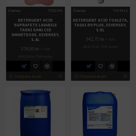
Diversey
7521591
Diversey
7519612
DETERGENT ACID
DETERGENT ACID TOALETA,
SUPRAFETE LAVABILE
TASKI R9 PLUS, DIVERSEY,
TASKI SANI CID
1.5L
SMARTDOSE, DIVERSEY,
342,75 lei
1.4L
+ TVA
414,73 lei
TVA inclus
574,00 lei
+ TVA
694,54 lei
TVA inclus
Cumpara acum
Cumpara acum