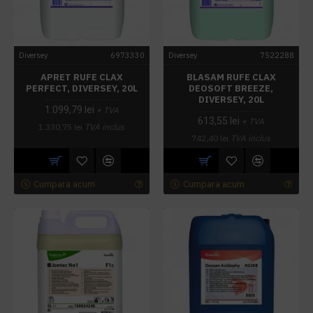
Diversey
6973330
Diversey
7522288
APRET RUFE CLAX
BLASAM RUFE CLAX
PERFECT, DIVERSEY, 20L
DEOSOFT BREEZE,
DIVERSEY, 20L
1.099,79 lei
+ TVA
613,55 lei
+ TVA
1.330,75 lei
TVA inclus
742,40 lei
TVA inclus
Cumpara acum
Cumpara acum