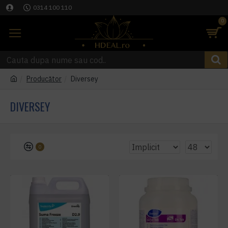
0314 100 110
0
Producător
Diversey
DIVERSEY
0