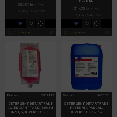
PLUS SD
285,01 lei
+ TVA
317,23 lei
+ TVA
344,86 lei
TVA inclus
383,85 lei
TVA inclus
Cumpara acum
Cumpara acum
Diversey
7519145
Diversey
5600001
DETERGENT DETARTRANT
DETERGENT DETARTRANT
IGIENIZANT TASKI SANI 4
PUTERNIC PASCAL,
IN 1 QS, DIVERSEY, 2.5L
DIVERSEY, 26.2 KG