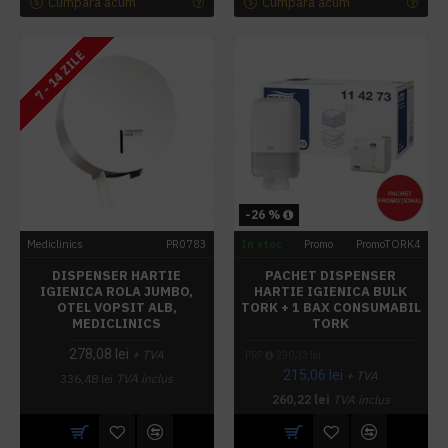
Cumpara acum
Cumpara acum
7 - 14 ZILE
-26 %
Mediclinics
PR0783
In stoc
Promo
PromoTORK4
DISPENSER HARTIE
PACHET DISPENSER
IGIENICA ROLA JUMBO,
HARTIE IGIENICA BULK
OTEL VOPSIT ALB,
TORK + 1 BAX CONSUMABIL
MEDICLINICS
TORK
278,08 lei
+ TVA
PRP
290,33 lei
215,06 lei
+ TVA
336,48 lei
TVA inclus
260,22 lei
TVA inclus