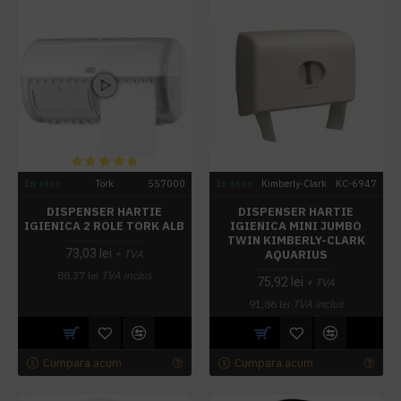
In stoc
Tork
557000
In stoc
Kimberly-Clark
KC-6947
DISPENSER HARTIE
DISPENSER HARTIE
IGIENICA 2 ROLE TORK ALB
IGIENICA MINI JUMBO
TWIN KIMBERLY-CLARK
73,03 lei
AQUARIUS
+ TVA
88,37 lei
TVA inclus
75,92 lei
+ TVA
91,86 lei
TVA inclus
Cumpara acum
Cumpara acum