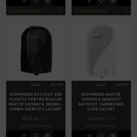
Cumpara acum
Cumpara acum
In stoc
Lucart
892993
In stoc
Lucart
892991
DISPENSER AUTOCUT DIN
DISPENSER HARTIE
PLASTIC PENTRU ROLE DE
IGIENICA IDENTITY
HARTIE IGIENICA, NEGRU -
AUTOCUT CARDBOARD
JUMBO IDENTITY, LUCART
CORE LUCART
58,36 lei
62,54 lei
+ TVA
+ TVA
70,62 lei
TVA inclus
75,67 lei
TVA inclus