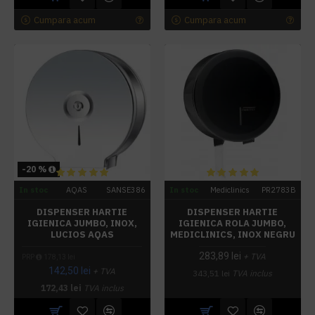
Cumpara acum
Cumpara acum
-20 %
In stoc
AQAS
SANSE386
In stoc
Mediclinics
PR2783B
DISPENSER HARTIE
DISPENSER HARTIE
IGIENICA JUMBO, INOX,
IGIENICA ROLA JUMBO,
LUCIOS AQAS
MEDICLINICS, INOX NEGRU
283,89 lei
+ TVA
PRP
178,13 lei
142,50 lei
+ TVA
343,51 lei
TVA inclus
172,43 lei
TVA inclus