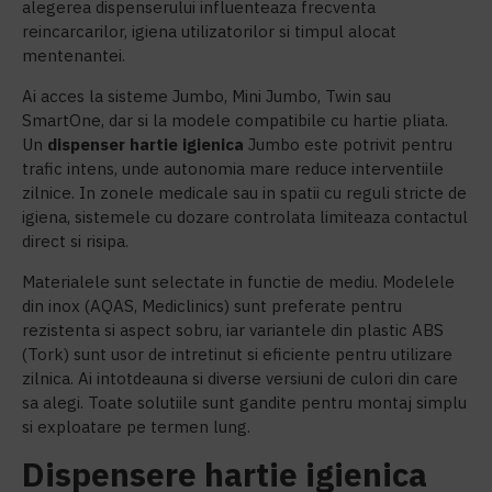
alegerea dispenserului influenteaza frecventa
reincarcarilor, igiena utilizatorilor si timpul alocat
mentenantei.
Ai acces la sisteme Jumbo, Mini Jumbo, Twin sau
SmartOne, dar si la modele compatibile cu hartie pliata.
Un
dispenser hartie igienica
Jumbo este potrivit pentru
trafic intens, unde autonomia mare reduce interventiile
zilnice. In zonele medicale sau in spatii cu reguli stricte de
igiena, sistemele cu dozare controlata limiteaza contactul
direct si risipa.
Materialele sunt selectate in functie de mediu. Modelele
din inox (AQAS, Mediclinics) sunt preferate pentru
rezistenta si aspect sobru, iar variantele din plastic ABS
(Tork) sunt usor de intretinut si eficiente pentru utilizare
zilnica. Ai intotdeauna si diverse versiuni de culori din care
sa alegi. Toate solutiile sunt gandite pentru montaj simplu
si exploatare pe termen lung.
Dispensere hartie igienica