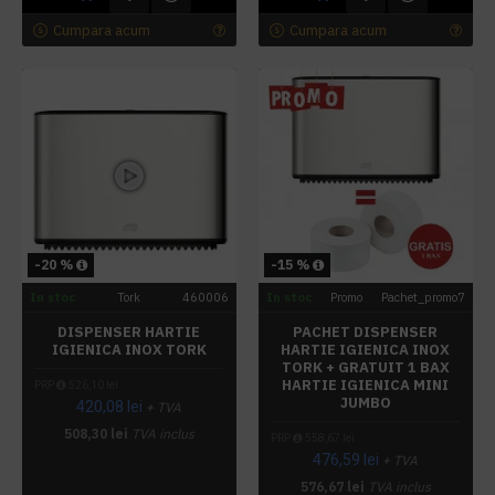
Cumpara acum
Cumpara acum
-20 %
-15 %
In stoc
Tork
460006
In stoc
Promo
Pachet_promo7
DISPENSER HARTIE
PACHET DISPENSER
IGIENICA INOX TORK
HARTIE IGIENICA INOX
TORK + GRATUIT 1 BAX
HARTIE IGIENICA MINI
PRP
526,10 lei
JUMBO
420,08 lei
+ TVA
508,30 lei
TVA inclus
PRP
558,67 lei
476,59 lei
+ TVA
576,67 lei
TVA inclus