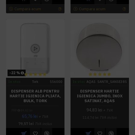
Cumpara acum
Cumpara acum
-22 %
In stoc
Tork
556000
In stoc
AQAS
SANTR_SANSE385
DISPENSER ALB PENTRU
DISPENSER HARTIE
HARTIE IGIENICA PLIATA,
IGIENICA JUMBO, INOX
BULK, TORK
SATINAT, AQAS
94,83 lei
+ TVA
PRP
84,62 lei
65,76 lei
+ TVA
114,74 lei
TVA inclus
79,57 lei
TVA inclus