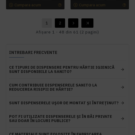
Cumpara acum
Cumpara acum
1
2
Afişare 1 - 48 din 61 (2 pagini)
INTREBARI FRECVENTE
CE TIPURI DE DISPENSERE PENTRU HÂRTIE IGIENICĂ
SUNT DISPONIBILE LA SANITO?
CUM CONTRIBUIE DISPENSERELE SANITO LA
REDUCEREA RISIPII DE HÂRTIE?
SUNT DISPENSERELE UȘOR DE MONTAT ȘI ÎNTREȚINUT?
POT FI UTILIZATE DISPENSERELE ȘI ÎN BĂI PRIVATE
SAU DOAR ÎN LOCURI PUBLICE?
CE MATERIALE SUNT FOLOSITE ÎN FABRICAREA