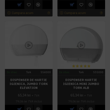
Cumpara acum
Cumpara acum
In stoc
Tork
554000
In stoc
Tork
555000
DISPENSER DE HARTIE
DISPENSER HARTIE
IGIENICA, JUMBO TORK
IGIENICA MINI JUMBO
ELEVATION
TORK ALB
65,34 lei
65,34 lei
+ TVA
+ TVA
79,06 lei
TVA inclus
79,06 lei
TVA inclus