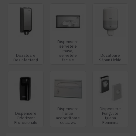
Dispensere
servetele
masa,
Dozatoare
servetele
Dozatoare
Dezinfectanți
faciale
Săpun Lichid
Dispensere
Dispensere
Dispensere
hartie
Pungulite
Odorizant
acoperitoare
Igiena
Profesionale
colac wc
Feminina