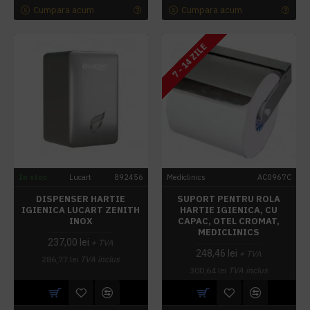
Cumpara acum
Cumpara acum
7 - 14 ZILE
In stoc
Lucart
892456
Mediclinics
AC0967C
DISPENSER HARTIE
SUPORT PENTRU ROLA
IGIENICA LUCART ZENITH
HARTIE IGIENICA, CU
INOX
CAPAC, OTEL CROMAT,
MEDICLINICS
237,00 lei
+ TVA
248,46 lei
+ TVA
286,77 lei
TVA inclus
300,64 lei
TVA inclus