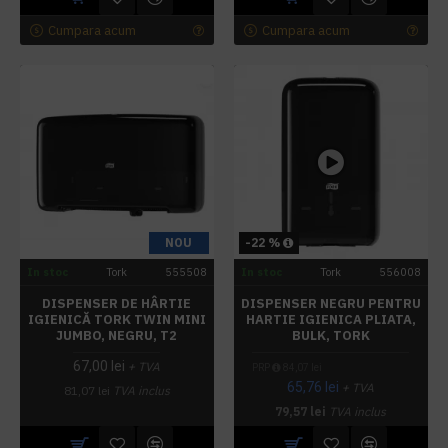
Cumpara acum
Cumpara acum
NOU
-22 %
In stoc
Tork
555508
In stoc
Tork
556008
DISPENSER DE HÂRTIE
DISPENSER NEGRU PENTRU
IGIENICĂ TORK TWIN MINI
HARTIE IGIENICA PLIATA,
JUMBO, NEGRU, T2
BULK, TORK
67,00 lei
+ TVA
PRP
84,07 lei
65,76 lei
+ TVA
81,07 lei
TVA inclus
79,57 lei
TVA inclus