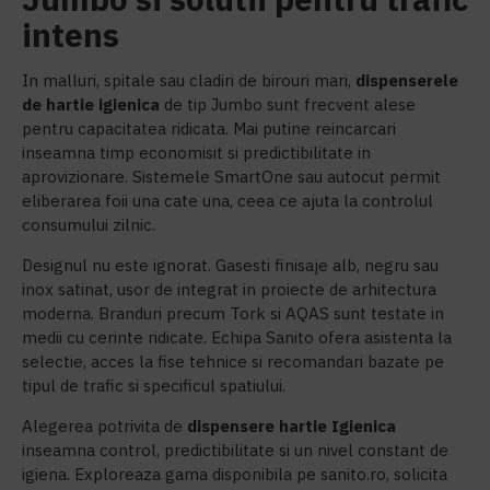
intens
In malluri, spitale sau cladiri de birouri mari,
dispenserele
de hartie igienica
de tip Jumbo sunt frecvent alese
pentru capacitatea ridicata. Mai putine reincarcari
inseamna timp economisit si predictibilitate in
aprovizionare. Sistemele SmartOne sau autocut permit
eliberarea foii una cate una, ceea ce ajuta la controlul
consumului zilnic.
Designul nu este ignorat. Gasesti finisaje alb, negru sau
inox satinat, usor de integrat in proiecte de arhitectura
moderna. Branduri precum Tork si AQAS sunt testate in
medii cu cerinte ridicate. Echipa Sanito ofera asistenta la
selectie, acces la fise tehnice si recomandari bazate pe
tipul de trafic si specificul spatiului.
Alegerea potrivita de
d
ispensere hartie Igienica
inseamna control, predictibilitate si un nivel constant de
igiena. Exploreaza gama disponibila pe sanito.ro, solicita