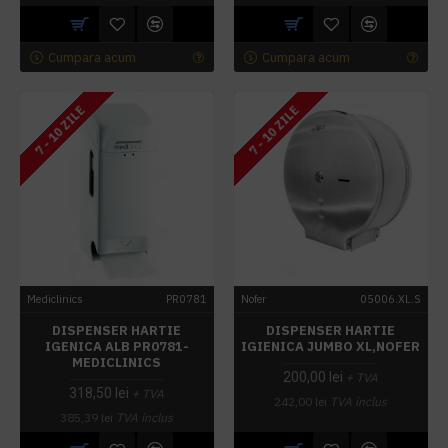
Cumpara acum
Cumpara acum
7 - 10 ZILE
7 - 10 ZILE
Mediclinics
PR0781
Nofer
05006.XL.S
DISPENSER HARTIE
DISPENSER HARTIE
IGENICA ALB PR0781-
IGIENICA JUMBO XL,NOFER
MEDICLINICS
200,00 lei
+ TVA
318,50 lei
+ TVA
242,00 lei
TVA inclus
385,39 lei
TVA inclus