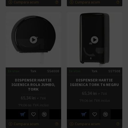
Cumpara acum
Cumpara acum
In stoc
Tork
554008
In stoc
Tork
557508
DISPENSER HARTIE
DISPENSER HARTIE
IGIENICA ROLA JUMBO,
IGIENICA TORK T6 NEGRU
TORK
65,34 lei
+ TVA
65,34 lei
+ TVA
79,06 lei
TVA inclus
79,06 lei
TVA inclus
Cumpara acum
Cumpara acum