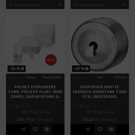
Cumpara acum
Cumpara acum
-16 %
-19 %
In stoc
Promo
PromoTORK3
In stoc
Tork
472054
PACHET DISPENSERE
DISPENSER HARTIE
TORK, PROSOP PLIAT, MINI
IGIENICA SMARTONE TORK
JUMBO, SAPUN SPUMA 1L
OTEL INOXIDABIL
PRP
219,98 lei
PRP
236,61 lei
185,76 lei
191,92 lei
+ TVA
+ TVA
224,77 lei
TVA inclus
232,22 lei
TVA inclus