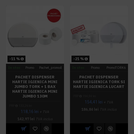
-11 %
-21 %
In stoc
Promo
Pachet_promo4
In stoc
Promo
PromoTORK6
PACHET DISPENSER
PACHET DISPENSER
HARTIE IGIENICA MINI
HARTIE IGIENICA TORK SI
JUMBO TORK + 1 BAX
HARTIE IGIENICA LUCART
HARTIE IGIENICA MINI
JUMBO 130M
PRP
194,94 lei
154,41 lei
+ TVA
PRP
133,26 lei
186,84 lei
TVA inclus
118,16 lei
+ TVA
142,97 lei
TVA inclus