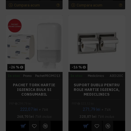
Cumpara acum
Cumpara acum
-26 %
-16 %
In stoc
Promo
PachetPROMO13
In stoc
Mediclinics
AIE320C
PACHET TORK HARTIE
SUPORT DUBLU PENTRU
IGIENICA BULK SI
ROLE HARTIE IGIENICA,
CONSUMABIL
MEDICLINICS
PRP
299,79 lei
PRP
323,12 lei
222,07 lei
271,79 lei
+ TVA
+ TVA
268,70 lei
TVA inclus
328,87 lei
TVA inclus