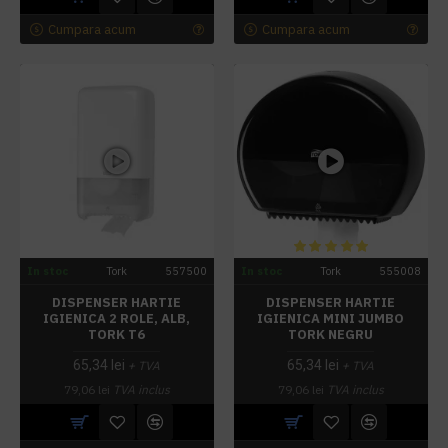
Cumpara acum
Cumpara acum
In stoc
Tork
557500
In stoc
Tork
555008
DISPENSER HARTIE
DISPENSER HARTIE
IGIENICA 2 ROLE, ALB,
IGIENICA MINI JUMBO
TORK T6
TORK NEGRU
65,34 lei
65,34 lei
+ TVA
+ TVA
79,06 lei
TVA inclus
79,06 lei
TVA inclus