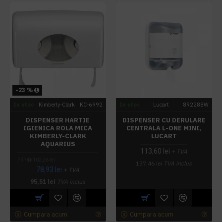
-23 %
In stoc
Kimberly-Clark
KC-6992
In stoc
Lucart
892288W
DISPENSER HARTIE
DISPENSER CU DERULARE
IGIENICA ROLA MICA
CENTRALA L-ONE MINI,
KIMBERLY-CLARK
LUCART
AQUARIUS
113,60 lei
+ TVA
PRP
102,36 lei
137,46 lei
TVA inclus
78,93 lei
+ TVA
95,51 lei
TVA inclus
Cumpara acum
Cumpara acum