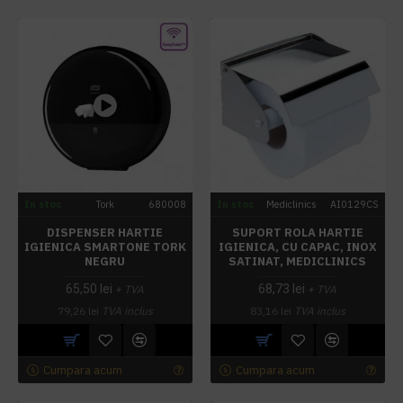
In stoc
Tork
680008
In stoc
Mediclinics
AI0129CS
DISPENSER HARTIE
SUPORT ROLA HARTIE
IGIENICA SMARTONE TORK
IGIENICA, CU CAPAC, INOX
NEGRU
SATINAT, MEDICLINICS
65,50 lei
68,73 lei
+ TVA
+ TVA
79,26 lei
TVA inclus
83,16 lei
TVA inclus
Cumpara acum
Cumpara acum