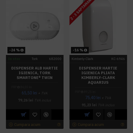
2 - 3 SAPTAMANI
-24 %
-16 %
In stoc
Tork
682000
Kimberly-Clark
KC-6946
DISPENSER ALB HARTIE
DISPENSER HARTIE
IGIENICA, TORK
IGIENICA PLIATA
SMARTONE® TWIN
KIMBERLY-CLARK
AQUARIUS
PRP
86,55 lei
PRP
89,25 lei
65,50 lei
+ TVA
75,40 lei
+ TVA
79,26 lei
TVA inclus
91,23 lei
TVA inclus
Cumpara acum
Cumpara acum