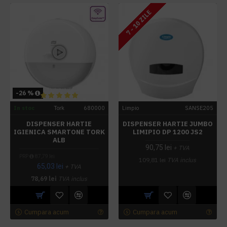
7 - 10 ZILE
-26 %
In stoc
Tork
680000
Limpio
SANSE205
DISPENSER HARTIE
DISPENSER HARTIE JUMBO
IGIENICA SMARTONE TORK
LIMIPIO DP 1200 JS2
ALB
90,75 lei
+ TVA
PRP
87,79 lei
109,81 lei
TVA inclus
65,03 lei
+ TVA
78,69 lei
TVA inclus
Cumpara acum
Cumpara acum