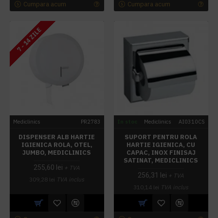
Cumpara acum
Cumpara acum
7 - 14 ZILE
Mediclinics
PR2783
In stoc
Mediclinics
AI0310CS
DISPENSER ALB HARTIE
SUPORT PENTRU ROLA
IGIENICA ROLA, OTEL,
HARTIE IGIENICA, CU
JUMBO, MEDICLINICS
CAPAC, INOX FINISAJ
SATINAT, MEDICLINICS
255,60 lei
+ TVA
256,31 lei
+ TVA
309,28 lei
TVA inclus
310,14 lei
TVA inclus