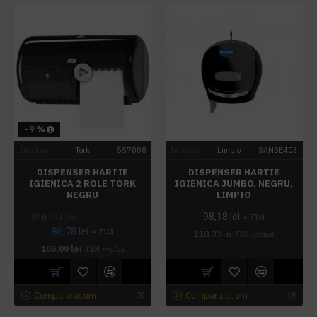
-9 %
In stoc
Tork
557008
In stoc
Limpio
SANSE403
DISPENSER HARTIE
DISPENSER HARTIE
IGIENICA 2 ROLE TORK
IGIENICA JUMBO, NEGRU,
NEGRU
LIMPIO
98,18 lei
+ TVA
PRP
95,46 lei
86,78 lei
+ TVA
118,80 lei
TVA inclus
105,00 lei
TVA inclus
Cumpara acum
Cumpara acum