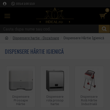
0314 100 110
0
Dispensere hartie - Dozatoare
Dispensere Hârtie Igienică
DISPENSERE HÂRTIE IGIENICĂ
Dispensere
Dispensere
Dispensere
Prosoape
rola prosop
Rolă Hârtie
Hârtie
hartie
Industrială