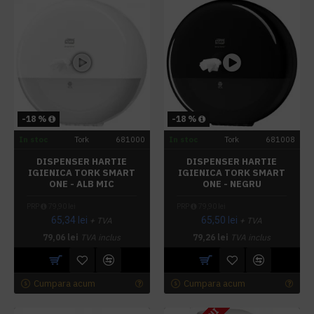
-18 %
-18 %
In stoc
Tork
681000
In stoc
Tork
681008
DISPENSER HARTIE
DISPENSER HARTIE
IGIENICA TORK SMART
IGIENICA TORK SMART
ONE - ALB MIC
ONE - NEGRU
PRP
79,90 lei
PRP
79,90 lei
65,34 lei
65,50 lei
+ TVA
+ TVA
79,06 lei
TVA inclus
79,26 lei
TVA inclus
Cumpara acum
Cumpara acum