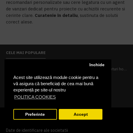
recomandari personalizate sau cere legatura cu un agent
de vanzari dedicat pentru proiecte cu achizitii recurente si
cerinte clare.
Curatenie in detaliu
, sustinuta de solutii
corect alese.
CELE MAI POPULARE
Inchide
Pachet 10 halate, 9+1 gratuit
Pachet 100 seturi hoteliere, set dentar, set barbierit, casca de dus, pila unghii, set cusut
PRP
839,80 lei
PRP
624,10 lei
Acest site utilizează module cookie pentru a
755,82 lei
533,69 lei
vă asigura că beneficiați de cea mai bună
+ TVA
+ TVA
experiență pe site-ul nostru
914,54 lei
TVA inclus
645,76 lei
TVA inclus
POLITICA COOKIES
Preferinte
Accept
INFORMATII
FILTRARE PRODUSE
Despre noi
Date de identificare ale societatii