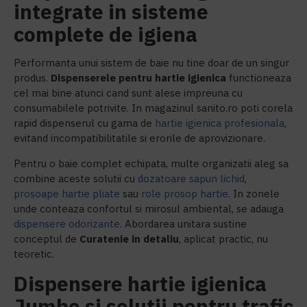
integrate in sisteme
complete de igiena
Performanta unui sistem de baie nu tine doar de un singur
produs.
Dispenserele pentru hartie igienica
functioneaza
cel mai bine atunci cand sunt alese impreuna cu
consumabilele potrivite. In magazinul sanito.ro poti corela
rapid dispenserul cu gama de
hartie igienica profesionala
,
evitand incompatibilitatile si erorile de aprovizionare.
Pentru o baie complet echipata, multe organizatii aleg sa
combine aceste solutii cu
dozatoare sapun lichid
,
prosoape hartie pliate
sau
role prosop hartie
. In zonele
unde conteaza confortul si mirosul ambiental, se adauga
dispensere odorizante
. Abordarea unitara sustine
conceptul de
Curatenie in detaliu
, aplicat practic, nu
teoretic.
Dispensere hartie igienica
Jumbo si solutii pentru trafic