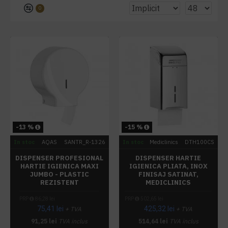
0
-13 %
-15 %
In stoc
AQAS
SANTR_R-1326
In stoc
Mediclinics
DTH100CS
DISPENSER PROFESIONAL
DISPENSER HARTIE
HARTIE IGIENICA MAXI
IGIENICA PLIATA, INOX
JUMBO - PLASTIC
FINISAJ SATINAT,
REZISTENT
MEDICLINICS
PRP
86,28 lei
PRP
502,65 lei
75,41 lei
425,32 lei
+ TVA
+ TVA
91,25 lei
TVA inclus
514,64 lei
TVA inclus