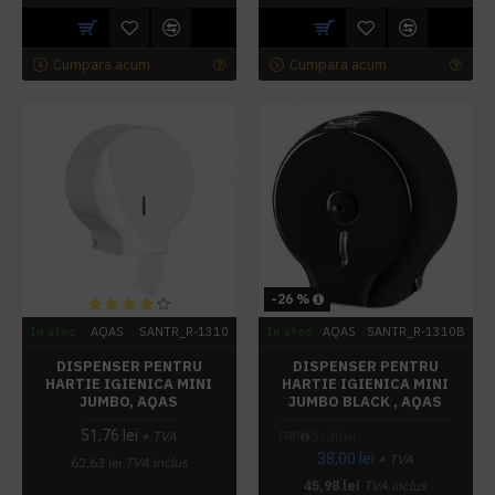
Cumpara acum
Cumpara acum
-26 %
In stoc
AQAS
SANTR_R-1310
In stoc
AQAS
SANTR_R-1310B
DISPENSER PENTRU
DISPENSER PENTRU
HARTIE IGIENICA MINI
HARTIE IGIENICA MINI
JUMBO, AQAS
JUMBO BLACK , AQAS
51,76 lei
+ TVA
PRP
51,30 lei
38,00 lei
+ TVA
62,63 lei
TVA inclus
45,98 lei
TVA inclus