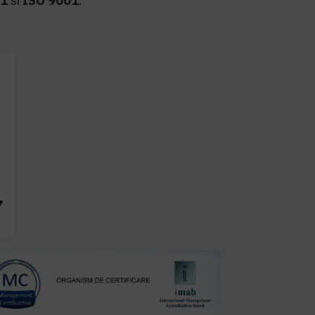
01
si
ISO 9001
.