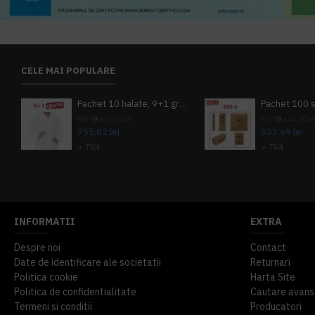
CELE MAI POPULARE
Pachet 10 halate, 9+1 gratuit
PRP
839,80 lei
PRP
624,10 le
755,82 lei
533,69 lei
+ TVA
+ TVA
914,54 lei
TVA inclus
645,76 lei
TV
INFORMATII
EXTRA
Despre noi
Contact
Date de identificare ale societatii
Returnari
Politica cookie
Harta Site
Politica de confidentialitate
Cautare avans
Termeni si conditii
Producatori