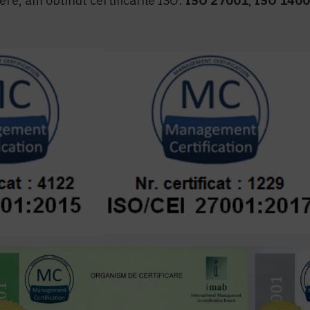
re, am obtinut certificarile ISO:
ISO 27001
,
ISO 140