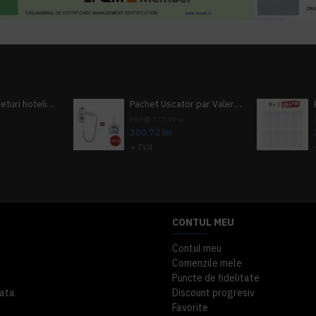
Pachet 100 seturi hoteliere, set dentar, set barbierit, casca de dus, pila unghii, set cusut
Pachet Uscator par Valera Action Super Plus + GRATUIT Sampon si gel de dus Tork
i
PRP
377,99 lei
300,72 lei
+ TVA
A inclus
363,87 lei
TVA inclus
CONTUL MEU
Contul meu
Comenzile mele
Puncte de fidelitate
ata
Discount progresiv
Favorite