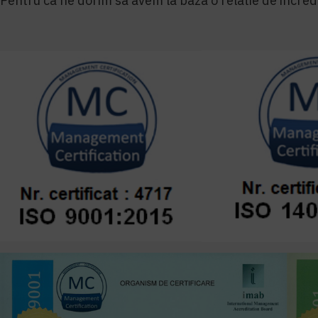
Pentru ca ne dorim sa avem la baza o relatie de increde