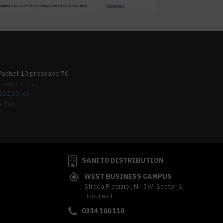
Pachet 10 prosoape 70 x 140cm 9 + 1 gratuit
PRP
313,70 lei
282,33 lei
+ TVA
341,62 lei
TVA inclus
SANITO DISTRIBUTION
WEST BUSINESS CAMPUS
Strada Preciziei, Nr, 3W, Sector 6,
Bucuresti
0314 100 110