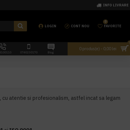
INFO LIVRARE
0
LOGIN
CONT NOU
FAVORITE
0 produs(e) - 0,00 lei
4100110
0740230170
Blog
 cu atentie si profesionalism, astfel incat sa legam