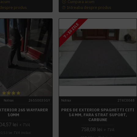
 acum
Cumpara acum
 despre produs
Intreaba despre produs
7 - 10 ZILE
Notrax
265S0035GY
Notrax
274C0048
EXTERIOR 265 WAYFARER
PRES DE EXTERIOR SPAGHETTI CITI
10MM
14 MM, FARA STRAT SUPORT,
CARBUNE
04,57 lei
+ TVA
758,08 lei
+ TVA
0,53 lei
TVA inclus