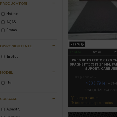
PRODUCATORI
Notrax
AQAS
Promo
-22 %
DISPONIBILITATE
In stoc
Notrax
2
In Stoc
PRES DE EXTERIOR 120 CM
SPAGHETTI CITI 14 MM, F
SUPORT, CARBUN
MODEL
PRP
5.582,65 lei
Uni
4.333,79 lei
+ TV
5.243,89 lei
TVA inclu
Cumpara acum
CULOARE
Intreaba despre produs
Albastru