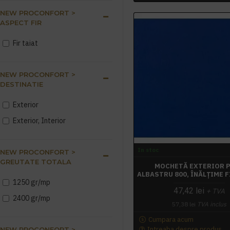
NEW PROCONFORT >
ASPECT FIR
Fir taiat
NEW PROCONFORT >
DESTINATIE
Exterior
Exterior, Interior
In stoc
NEW PROCONFORT >
GREUTATE TOTALA
MOCHETĂ EXTERIOR 
ALBASTRU 800, ÎNĂLȚIME F
1250 gr/mp
47,42 lei
+ TVA
2400 gr/mp
57,38 lei
TVA inclus
Cumpara acum
Intreaba despre produs
NEW PROCONFORT >