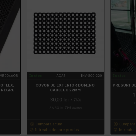
99B0046OB
In stoc
AQAS
INV-800-220
In stoc
OFLEX,
COVOR DE EXTERIOR DOMINO,
PRESURI D
, NEGRU
CAUCIUC 22MM
1
30,00 lei
+ TVA
18
36,30 lei
TVA inclus
Cumpara acum
Cumpara
Intreaba despre produs
Intreaba