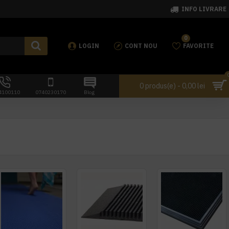
INFO LIVRARE
0
LOGIN
CONT NOU
FAVORITE
0 produs(e) - 0,00 lei
4100110
0740230170
Blog