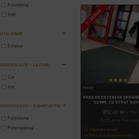
Polietilena
7 - 10 ZILE
Vinil
UTILIZARE
Exterior
SPECIFICATII > LATIME
1 m
4 m
Notrax
PRES DE EXTERIOR SPAGHE
10 MM, CU STRAT SU
SPECIFICATII > COMPOZITIE
852,45 lei
+ TVA
Polietilena
1.031,46 lei
TVA inclu
Polipropilena
Cumpara acum
Intreaba despre produs