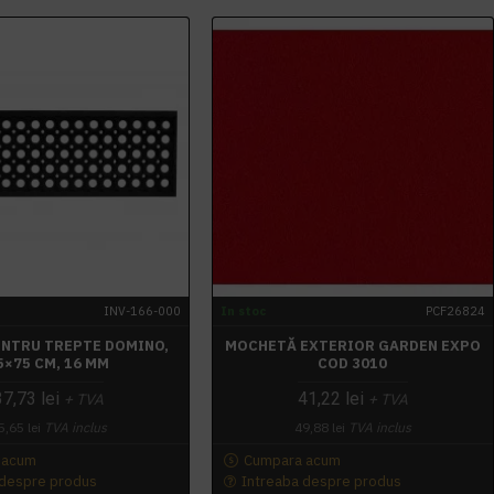
INV-166-000
In stoc
PCF26824
NTRU TREPTE DOMINO,
MOCHETĂ EXTERIOR GARDEN EXPO
5×75 CM, 16 MM
COD 3010
37,73 lei
41,22 lei
+ TVA
+ TVA
5,65 lei
TVA inclus
49,88 lei
TVA inclus
 acum
Cumpara acum
 despre produs
Intreaba despre produs