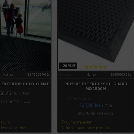
-20 %
Notrax
564S2039OB
In stoc
Notrax
565S0035BL
E EXTERIOR OCTO-O-MAT
PRES DE EXTERIOR SOIL GUARD
90X150CM
56,25 lei
+ TVA
PRP
297,35 lei
9,06 lei
TVA inclus
237,88 lei
+ TVA
287,83 lei
TVA inclus
 acum
Cumpara acum
 despre produs
Intreaba despre produs