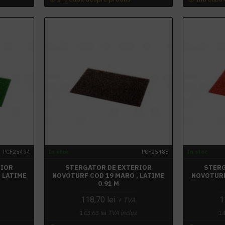
PCF25494
In stoc
PCF25488
In stoc
RIOR
STERGATOR DE EXTERIOR
STERG
, LATIME
NOVOTURF COD 19 MARO , LATIME
NOVOTURF
0.91 M
118,70 lei
1
+ TVA
143,63 lei
TVA inclus
14