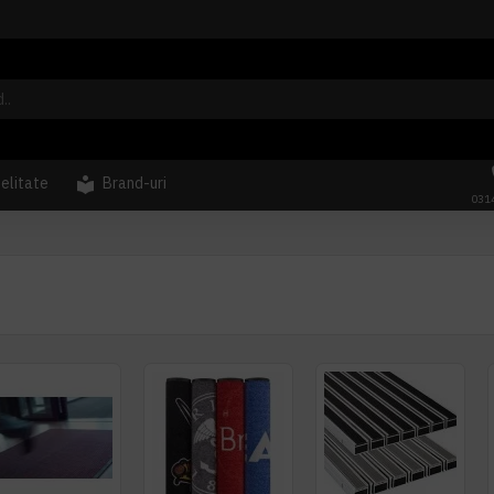
delitate
Brand-uri
031