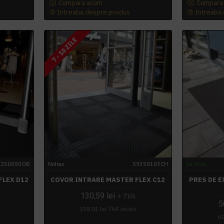
Cumpara acum
Cumpara
Intreaba despre produs
Intreaba
7 - 10 ZILE
92S0050OB
Notrax
593S0103CH
In stoc
FLEX D12
COVOR INTRARE MASTER FLEX C12
PRES DE 
130,59 lei
+ TVA
5
158,01 lei
TVA inclus
61