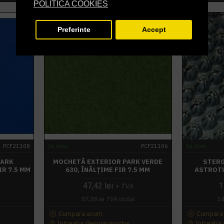
POLITICA COOKIES
Preferinte
Accept
PCF21108
In stoc
PCF21106
In stoc
PARK
MOCHETĂ EXTERIOR PARK VERDE
STERG
IR 7.5 MM
630, ÎNĂLȚIME FIR 7.5 MM
ASTROTU
47,42 lei
1
+ TVA
57,38 lei
TVA inclus
14
Cumpara acum
Cumpara
Intreaba despre produs
Intreaba