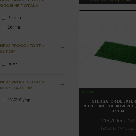
GROSIME TOTALA
9.5 mm
16 mm
NEW PROCONFORT >
SUPORT
latex
NEW PROCONFORT >
DENSITATE FIR
In stoc
177200 /mp
STERGATOR DE EXTE
NOVOTURF COD 08 VERDE 
0.91 M
118,70 lei
+ TVA
143,63 lei
TVA inclus