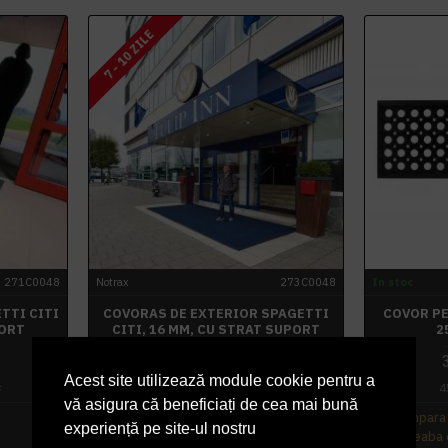
7 - 10 ZILE
271C0048
Notrax
273C0048
In stoc
TTI CITI
COVORAS DE EXTERIOR SPAGETTI
COVOR PE
PORT
CITI, 16 MM, CU STRAT SUPORT
2
886,88 lei
+ TVA
Acest site utilizează module cookie pentru a
s
1.073,12 lei
TVA inclus
4
vă asigura că beneficiați de cea mai bună
Cumpara acum
Cumpara
experiență pe site-ul nostru
Intreaba despre produs
Intreaba