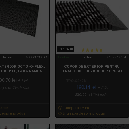
-16 %
Notrax
599S3039OB
In stoc
Notrax
345S2432BL
EXTERIOR OCTO-O-FLEX,
COVOR DE EXTERIOR PENTRU
 DREPTE, FARA RAMPA
TRAFIC INTENS RUBBER BRUSH
00,70 lei
+ TVA
PRP
227,49 lei
190,14 lei
+ TVA
2,85 lei
TVA inclus
230,07 lei
TVA inclus
 acum
Cumpara acum
 despre produs
Intreaba despre produs