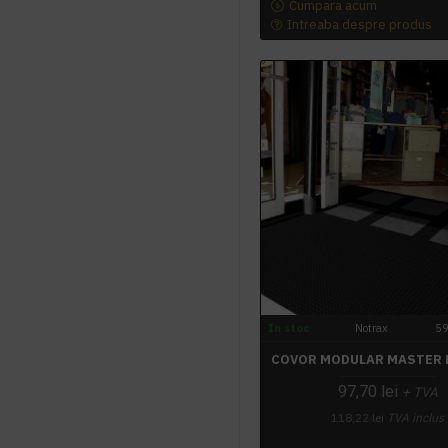
Cumpara acum
Intreaba despre produs
In stoc
Notrax
5
COVOR MODULAR MASTER 
97,70 lei
+ TVA
118,22 lei
TVA inclus