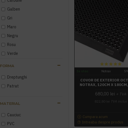
Carbune
Galben
Gri
Maro
Negru
Rosu
Verde
FORMA
In stoc
Notrax
5
Dreptunghi
COVOR DE EXTERIOR OCT
NOTRAX, 120CM X 180CM
Patrat
680,00 lei
+ TVA
822,80 lei
TVA inclus
MATERIAL
Cauciuc
Cumpara acum
Intreaba despre produs
PVC