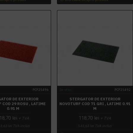
PCF25496
In stoc
PCF25492
ATOR DE EXTERIOR
STERGATOR DE EXTERIOR
 COD 29 ROSU , LATIME
NOVOTURF COD 71 GRI , LATIME 0.91
0.91 M
M
18,70 lei
118,70 lei
+ TVA
+ TVA
3,63 lei
TVA inclus
143,63 lei
TVA inclus