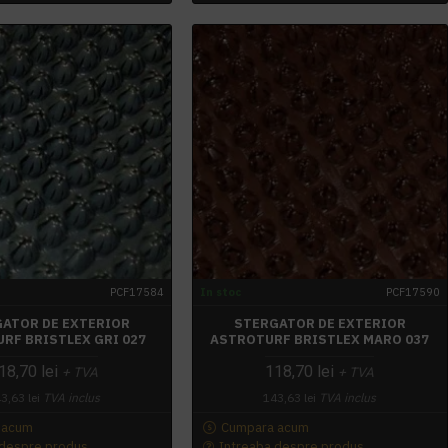
PCF17584
In stoc
PCF17590
ATOR DE EXTERIOR
STERGATOR DE EXTERIOR
RF BRISTLEX GRI 027
ASTROTURF BRISTLEX MARO 037
18,70 lei
118,70 lei
+ TVA
+ TVA
3,63 lei
TVA inclus
143,63 lei
TVA inclus
 acum
Cumpara acum
 despre produs
Intreaba despre produs