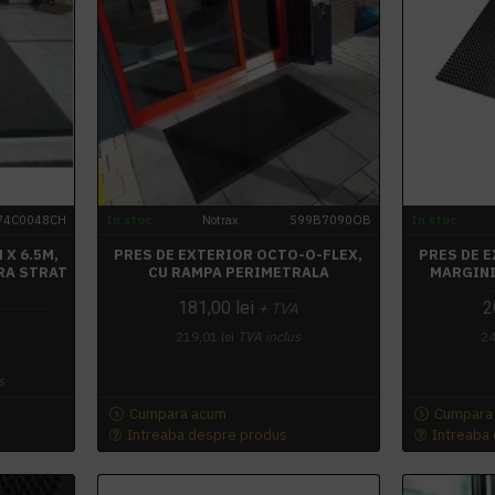
74C0048CH
In stoc
Notrax
599B7090OB
In stoc
 X 6.5M,
PRES DE EXTERIOR OCTO-O-FLEX,
PRES DE 
ARA STRAT
CU RAMPA PERIMETRALA
MARGINI
E
181,00 lei
2
+ TVA
219,01 lei
TVA inclus
24
A
s
Cumpara acum
Cumpara
Intreaba despre produs
Intreaba