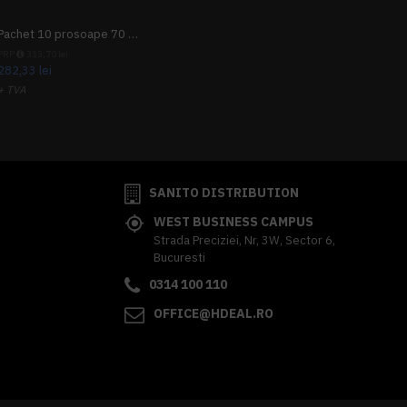
Pachet 10 prosoape 70 x 140cm 9 + 1 gratuit
PRP
313,70 lei
282,33 lei
+ TVA
341,62 lei
TVA inclus
SANITO DISTRIBUTION
WEST BUSINESS CAMPUS
Strada Preciziei, Nr, 3W, Sector 6,
Bucuresti
0314 100 110
OFFICE@HDEAL.RO