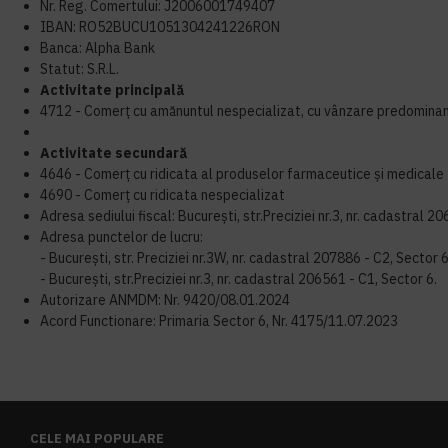
Nr. Reg. Comertului:
J2006001749407
IBAN: RO52BUCU1051304241226RON
Banca: Alpha Bank
Statut: S.R.L.
Activitate principală
4712 - Comerț cu amănuntul nespecializat, cu vânzare predomina
Activitate secundară
4646 - Comerț cu ridicata al produselor farmaceutice și medicale
4690 - Comerț cu ridicata nespecializat
Adresa sediului fiscal: București, str.Preciziei nr.3, nr. cadastral 2
Adresa punctelor de lucru:
- București, str. Preciziei nr.3W, nr. cadastral 207886 - C2, Sector 6
- București, str.Preciziei nr.3, nr. cadastral 206561 - C1, Sector 6.
Autorizare ANMDM: Nr. 9420/08.01.2024
Acord Functionare: Primaria Sector 6, Nr. 4175/11.07.2023
CELE MAI POPULARE