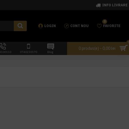
INFO LIVRARE
0
LOGIN
CONT NOU
FAVORITE
0 produs(e) - 0,00 lei
4100110
0740230170
Blog