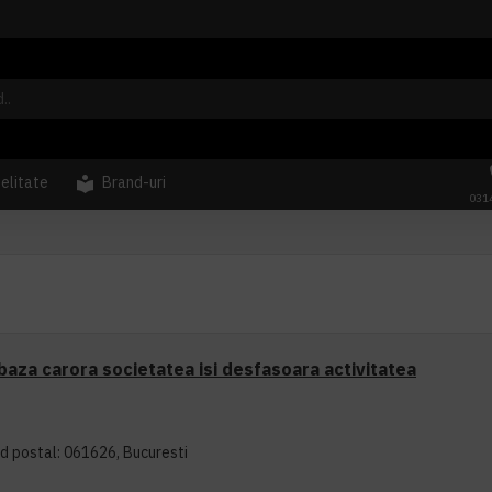
delitate
Brand-uri
031
 baza carora societatea isi desfasoara activitatea
cod postal: 061626, Bucuresti