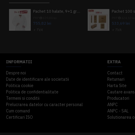
Pachet 10 halate, 9+1 gratuit
PRP
839,80 lei
PRP
624,10 le
755,82 lei
533,69 lei
+ TVA
+ TVA
914,54 lei
TVA inclus
645,76 lei
TV
INFORMATII
EXTRA
Despre noi
Contact
Date de identificare ale societatii
Returnari
Politica cookie
Harta Site
Politica de confidentialitate
Cautare avans
Termeni si conditii
Producatori
Prelucrarea datelor cu caracter personal
ANPC
Cum comand
ANPC - SAL
Certificari ISO
Solutionarea onl