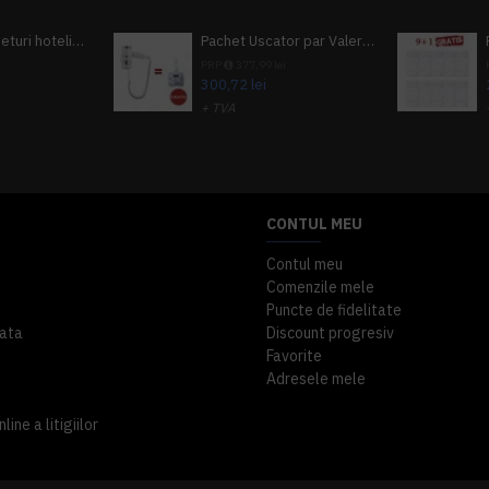
Pachet 100 seturi hoteliere, set dentar, set barbierit, casca de dus, pila unghii, set cusut
Pachet Uscator par Valera Action Super Plus + GRATUIT Sampon si gel de dus Tork
i
PRP
377,99 lei
300,72 lei
+ TVA
A inclus
363,87 lei
TVA inclus
CONTUL MEU
Contul meu
Comenzile mele
Puncte de fidelitate
ata
Discount progresiv
Favorite
Adresele mele
ine a litigiilor