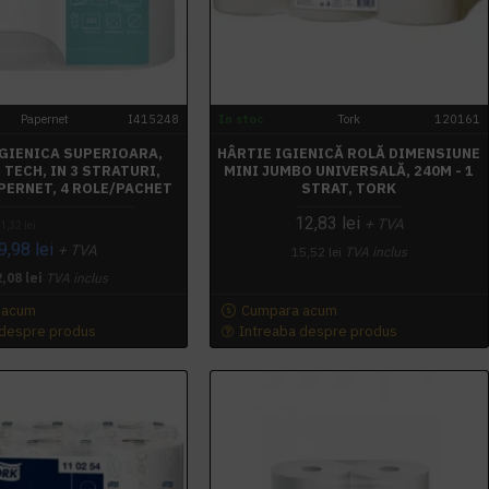
Papernet
I415248
In stoc
Tork
120161
IGIENICA SUPERIOARA,
HÂRTIE IGIENICĂ ROLĂ DIMENSIUNE
TECH, IN 3 STRATURI,
MINI JUMBO UNIVERSALĂ, 240M - 1
PERNET, 4 ROLE/PACHET
STRAT, TORK
12,83 lei
+ TVA
1,32 lei
9,98 lei
+ TVA
15,52 lei
TVA inclus
,08 lei
TVA inclus
 acum
Cumpara acum
 despre produs
Intreaba despre produs