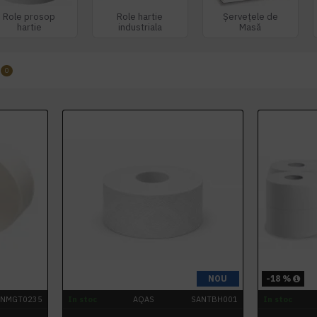
Role prosop
Role hartie
Șervețele de
hartie
industriala
Masă
0
NOU
-18 %
ANMGT0235
In stoc
AQAS
SANTBH001
In stoc