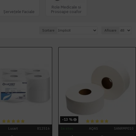
Role Medicale si
Șervețele Faciale
Prosoape coafor
Sortare
Afisare
-13 %
Lucart
812516
In stoc
AQAS
SANRMP010