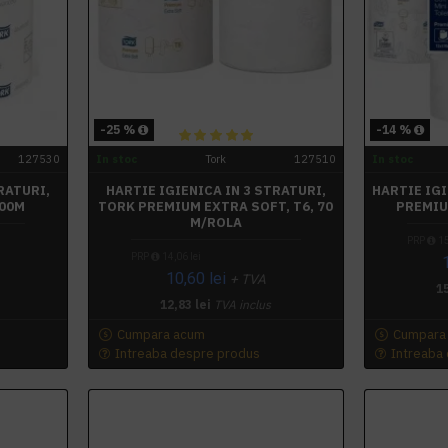
-25 %
-14 %
127530
In stoc
Tork
127510
In stoc
RATURI,
HARTIE IGIENICA IN 3 STRATURI,
HARTIE IG
100M
TORK PREMIUM EXTRA SOFT, T6, 70
PREMIU
M/ROLA
PRP
15
PRP
14,06 lei
10,60 lei
+ TVA
15
12,83 lei
TVA inclus
Cumpara acum
Cumpara
Intreaba despre produs
Intreaba