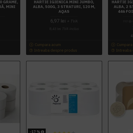
00 GRAME,
HARTIE IGIENICA MINI JUMBO,
HARTIE IG
BĂ, MINI
ALBA, 500G, 3 STRATURI, 120 M,
ALBA, 2 
AQAS
446 FO
6,97 lei
+ TVA
PRP
4
8,43 lei
TVA inclus
4
Cumpara acum
Cumpara
Intreaba despre produs
Intreaba
-17 %