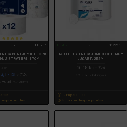
Tork
110254
In stoc
Lucart
812204JU
IENICA MINI JUMBO TORK
HARTIE IGIENICA JUMBO OPTIMUM
M, 2 STRATURI, 170M
LUCART, 255M
16,18 lei
+ TVA
,30 lei
13,17 lei
+ TVA
19,58 lei
TVA inclus
,94 lei
TVA inclus
 acum
Cumpara acum
 despre produs
Intreaba despre produs