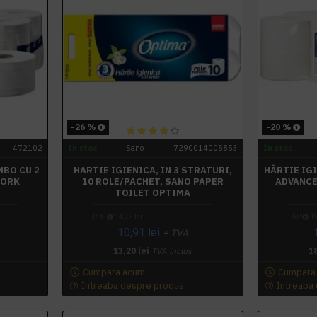
-26 %
-20 %
472102
In stoc
Sano
7290014005853
In stoc
MBO CU 2
HARTIE IGIENICA, IN 3 STRATURI,
HÂRTIE IG
TORK
10 ROLE/PACHET, SANO PAPER
ADVANCE
TOILET OPTIMA
PRP
14,73 lei
PRP
19
10,91 lei
+ TVA
13,20 lei
TVA inclus
18
Cumpara acum
Cumpara
Intreaba despre produs
Intreaba