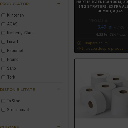
HÂRTIE IGIENICĂ 100 M, 3
PRODUCATORI
IN 2 STRATURI, EXTRA AL
JUMBO, AQAS
Klintensiv
PRP
4,12 lei
AQAS
3,49 lei
+ TVA
Kimberly-Clark
4,22 lei
TVA inclus
Lucart
Cumpara acum
Intreaba despre produs
Papernet
Promo
Sano
Tork
Zewa
DISPONIBILITATE
In Stoc
Stoc epuizat
CULOARE