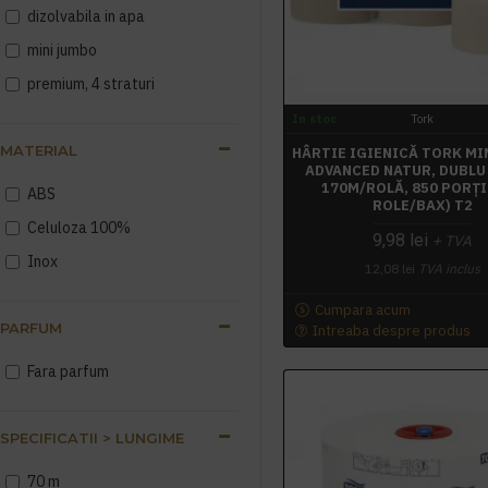
dizolvabila in apa
210 buc/ pachet 40 pachete/
bax
mini jumbo
242
premium, 4 straturi
252
In stoc
Tork
270
MATERIAL
HÂRTIE IGIENICĂ TORK MI
ADVANCED NATUR, DUBLU
170M/ROLĂ, 850 PORȚII
ABS
ROLE/BAX) T2
Celuloza 100%
9,98 lei
+ TVA
Inox
12,08 lei
TVA inclus
Cumpara acum
PARFUM
Intreaba despre produs
Fara parfum
SPECIFICATII > LUNGIME
70 m