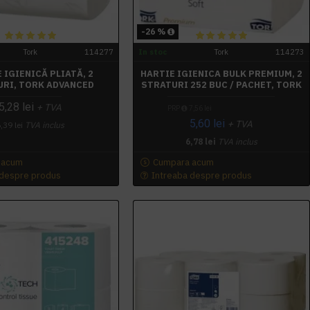
-26 %
Tork
114277
In stoc
Tork
114273
 IGIENICĂ PLIATĂ, 2
HARTIE IGIENICA BULK PREMIUM, 2
RI, TORK ADVANCED
STRATURI 252 BUC / PACHET, TORK
5,28 lei
+ TVA
PRP
7,56 lei
5,60 lei
+ TVA
,39 lei
TVA inclus
6,78 lei
TVA inclus
 acum
Cumpara acum
 despre produs
Intreaba despre produs