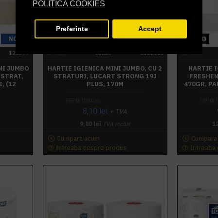
POLITICA COOKIES
Preferinte
Accept
NOU
-25 %
-12 %
120377
In stoc
Lucart
812201J
In stoc
NI JUMBO
HARTIE IGIENICA MINI JUMBO, CU 2
HARTIE 
 STRAT,
STRATURI, LUCART STRONG 19J
FRESHEN 
, (12
PLUS, 170M
470GR, PA
PRP
10,80 lei
PRP
1
8,10 lei
+ TVA
9,80 lei
TVA inclus
12
Cumpara acum
Cumpara
Intreaba despre produs
Intreaba