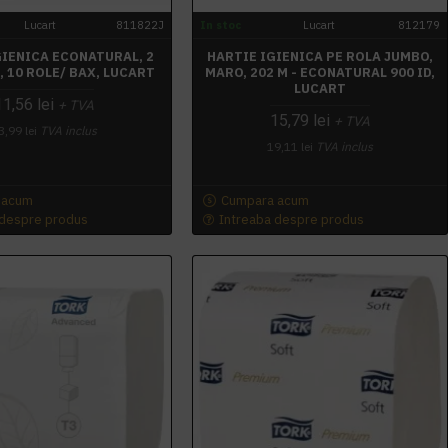
Lucart
811822J
In stoc
Lucart
812179
GIENICA ECONATURAL, 2
HARTIE IGIENICA PE ROLA JUMBO,
 10 ROLE/ BAX, LUCART
MARO, 202 M - ECONATURAL 900 ID,
LUCART
11,56 lei
+ TVA
15,79 lei
+ TVA
3,99 lei
TVA inclus
19,11 lei
TVA inclus
 acum
Cumpara acum
 despre produs
Intreaba despre produs