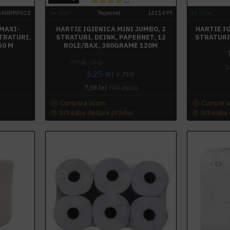
SANRMP018
In stoc
Papernet
I411499
In stoc
 MAXI-
HARTIE IGIENICA MINI JUMBO, 2
HARTIE I
STRATURI,
STRATURI, DEINK, PAPERNET, 12
STRATURI,
50 M
ROLE/BAX, 380GRAME 120M
PRP
7,54 lei
1
6,25 lei
+ TVA
7,56 lei
TVA inclus
Cumpara acum
Cumpara
Intreaba despre produs
Intreaba