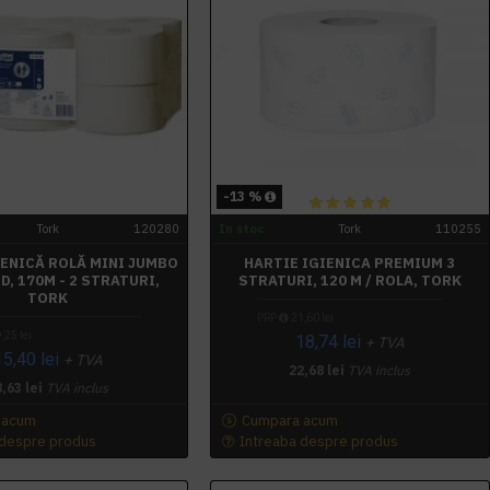
-13 %
Tork
120280
In stoc
Tork
110255
IENICĂ ROLĂ MINI JUMBO
HARTIE IGIENICA PREMIUM 3
D, 170M - 2 STRATURI,
STRATURI, 120 M / ROLA, TORK
TORK
PRP
21,60 lei
,25 lei
18,74 lei
+ TVA
15,40 lei
+ TVA
22,68 lei
TVA inclus
,63 lei
TVA inclus
 acum
Cumpara acum
 despre produs
Intreaba despre produs