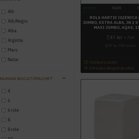
In stoc
AQAS
Alb
ROLA HARTIE IGIENICA
Alb/Negru
JUMBO, EXTRA ALBA, IN 2 
MAXI JUMBO, AQAS, 1
Alba
7,41 lei
+ TVA
Argintiu
8,97 lei
TVA inclus
Maro
Natur
Cumpara acum
Intreaba despre produs
NUMAR BUCATI/PACHET
4
6
6 role
8
8 role
10