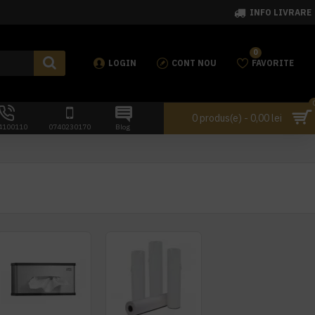
INFO LIVRARE
0
LOGIN
CONT NOU
FAVORITE
0 produs(e) - 0,00 lei
4100110
0740230170
Blog