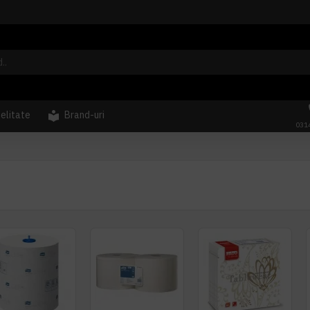
delitate
Brand-uri
031