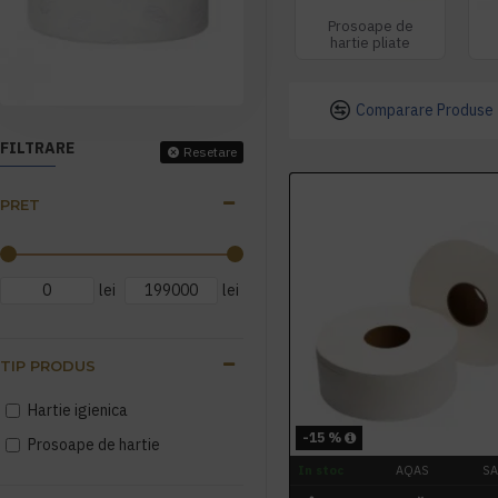
Prosoape de
hartie pliate
Comparare Produse
FILTRARE
Resetare
PRET
lei
lei
TIP PRODUS
Hartie igienica
-15 %
Prosoape de hartie
In stoc
AQAS
S