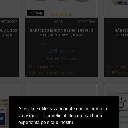
-20 %
NMGT20007
In stoc
AQAS
SANRMP064
In stoc
BULK, 200
HARTIE IGIENICA DEINK, 100 M , 2
HÂRTIE
TE/BAX
STR, 300 GRAME, AQAS
STRATU
PRP
3,73 lei
2,98 lei
+ TVA
6
3,61 lei
TVA inclus
Cumpara acum
Cumpara
Intreaba despre produs
Intreaba
Acest site utilizează module cookie pentru a
vă asigura că beneficiați de cea mai bună
experiență pe site-ul nostru