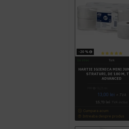
-20 %
In stoc
Tork
HARTIE IGIENICA MINI JU
STRATURI, DE 180 M, 
ADVANCED
PRP
16,25 lei
13,00 lei
+ TVA
15,73 lei
TVA inclus
Cumpara acum
Intreaba despre produs