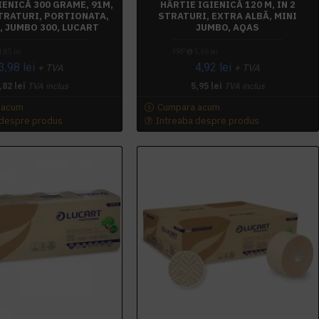
IENICĂ 300 GRAME, 91M,
HÂRTIE IGIENICĂ 120 M, IN 2
STRATURI, PORTIONATA,
STRATURI, EXTRA ALBĂ, MINI
I, JUMBO 300, LUCART
JUMBO, AQAS
,85 lei
PRP
5,66 lei
3,98 lei
4,92 lei
+ TVA
+ TVA
,82 lei
TVA inclus
5,95 lei
TVA inclus
 acum
Cumpara acum
 despre produs
Intreaba despre produs