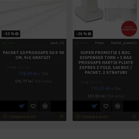
-10 %
-26 %
In stoc
pack_h3
In stoc
Promo
Pachet_promo12
PACHET 10 PROSOAPE 50 X 90
SUPER PROMOTIE 1 BUC.
CM, 9+1 GRATUIT
DISPENSER TORK + 1 BAX
PROSOAPE HARTIE PLIATE
EXPRES Z FOLD, 160 BUC /
PRP
176,10 lei
PACHET, 2 STRATURI
158,49 lei
+ TVA
191,77 lei
TVA inclus
PRP
155,67 lei
115,31 lei
+ TVA
139,53 lei
TVA inclus
Cumpara acum
Cumpara acum