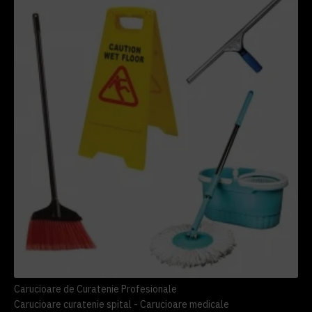
Carucioare de Curatenie Profesionale
Carucioare curatenie spital - Carucioare medicale