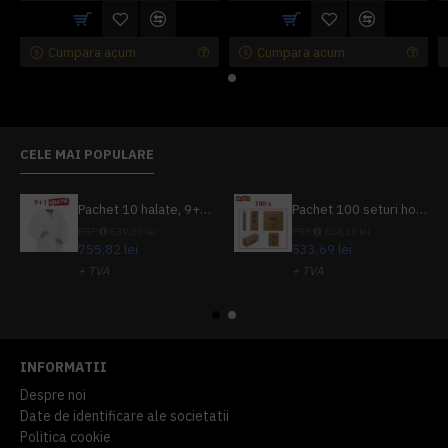
Cumpara acum
Cumpara acum
CELE MAI POPULARE
Pachet 10 halate, 9+1 gratuit
Pachet 100 seturi hoteliere, set dentar, set barbierit, casca de dus, pila unghii, set cusut
PRP
839,80 lei
PRP
624,10 lei
755,82 lei
533,69 lei
+ TVA
+ TVA
914,54 lei
TVA inclus
645,76 lei
TVA inclus
INFORMATII
Despre noi
Date de identificare ale societatii
Politica cookie