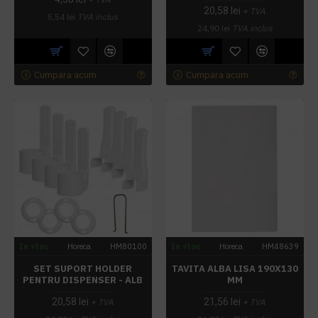
20,58 lei
+ TVA
5,54 lei
TVA inclus
24,90 lei
TVA inclus
Cumpara acum
Cumpara acum
In stoc
Horeca
HM80100
In stoc
Horeca
HM48639
SET SUPORT HOLDER
TAVITA ALBA LISA 190X130
PENTRU DISPENSER - ALB
MM
20,58 lei
21,56 lei
+ TVA
+ TVA