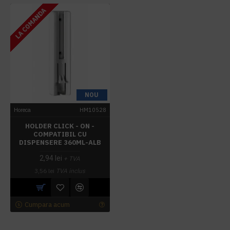
LA COMANDA
NOU
Horeca
HM10528
HOLDER CLICK - ON -
COMPATIBIL CU
DISPENSERE 360ML-ALB
2,94 lei
+ TVA
3,56 lei
TVA inclus
Cumpara acum