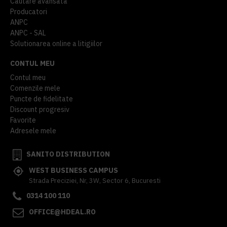
Cautare avansata
Producatori
ANPC
ANPC - SAL
Solutionarea online a litigiilor
CONTUL MEU
Contul meu
Comenzile mele
Puncte de fidelitate
Discount progresiv
Favorite
Adresele mele
SANITO DISTRIBUTION
WEST BUSINESS CAMPUS
Strada Preciziei, Nr, 3W, Sector 6, Bucuresti
0314 100 110
OFFICE@HDEAL.RO