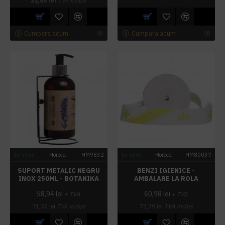
22,05 lei
TVA inclus
Cumpara acum
Cumpara acum
In stoc
Horeca
HM9832
In stoc
Horeca
HM80037
SUPORT METALIC NEGRU
BENZI IGIENICE -
INOX 250ML - BOTANIKA
AMBALARE LA ROLA
58,94 lei
60,98 lei
+ TVA
+ TVA
71,32 lei
TVA inclus
73,79 lei
TVA inclus