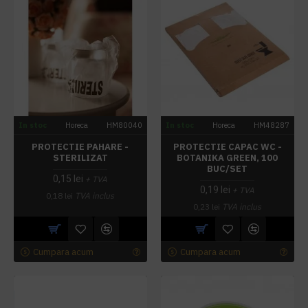
In stoc
Horeca
HM80040
In stoc
Horeca
HM48287
PROTECTIE PAHARE -
PROTECTIE CAPAC WC -
STERILIZAT
BOTANIKA GREEN, 100
BUC/SET
0,15 lei
+ TVA
0,19 lei
+ TVA
0,18 lei
TVA inclus
0,23 lei
TVA inclus
Cumpara acum
Cumpara acum