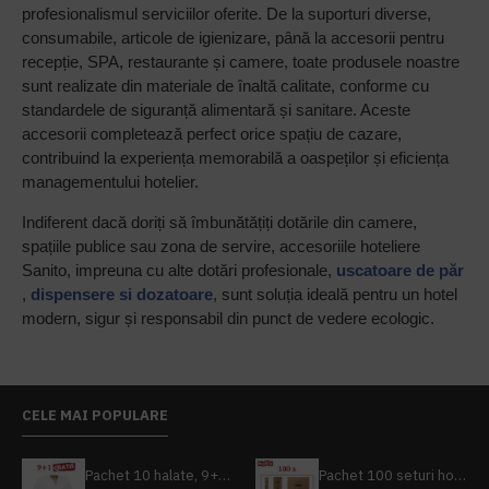
profesionalismul serviciilor oferite. De la suporturi diverse,
consumabile, articole de igienizare, până la accesorii pentru
recepție, SPA, restaurante și camere, toate produsele noastre
sunt realizate din materiale de înaltă calitate, conforme cu
standardele de siguranță alimentară și sanitare. Aceste
accesorii completează perfect orice spațiu de cazare,
contribuind la experiența memorabilă a oaspeților și eficiența
managementului hotelier.
Indiferent dacă doriți să îmbunătățiți dotările din camere,
spațiile publice sau zona de servire, accesoriile hoteliere
Sanito, impreuna cu alte dotări profesionale,
uscatoare de păr
,
dispensere si dozatoare
, sunt soluția ideală pentru un hotel
modern, sigur și responsabil din punct de vedere ecologic.
CELE MAI POPULARE
Pachet 10 halate, 9+1 gratuit
Pachet 100 seturi hoteliere, set dentar, set barbierit, casca de dus, pila unghii, set cusut