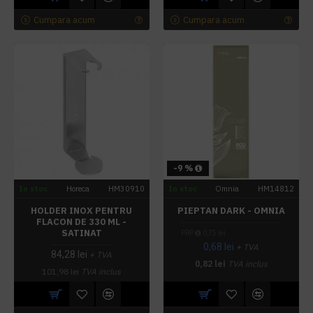
Cumpara acum
Cumpara acum
-9 %
In stoc
Horeca
HM30910
In stoc
Omnia
HM14812
HOLDER INOX PENTRU
PIEPTAN DARK - OMNIA
FLACON DE 330 ML -
SATINAT
PRP
0,75 lei
0,68 lei
+ TVA
84,28 lei
+ TVA
0,82 lei
TVA inclus
101,98 lei
TVA inclus