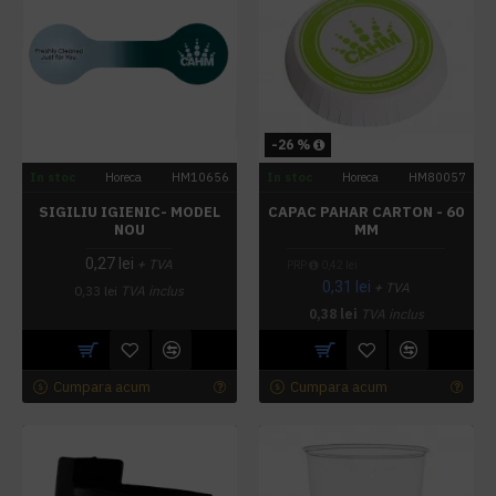
-26 %
In stoc
Horeca
HM10656
In stoc
Horeca
HM80057
SIGILIU IGIENIC- MODEL
CAPAC PAHAR CARTON - 60
NOU
MM
0,27 lei
+ TVA
PRP
0,42 lei
0,31 lei
+ TVA
0,33 lei
TVA inclus
0,38 lei
TVA inclus
Cumpara acum
Cumpara acum