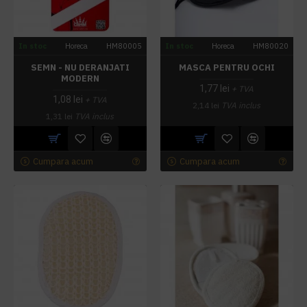
In stoc
Horeca
HM80005
In stoc
Horeca
HM80020
SEMN - NU DERANJATI
MASCA PENTRU OCHI
MODERN
1,77 lei
+ TVA
1,08 lei
+ TVA
2,14 lei
TVA inclus
1,31 lei
TVA inclus
Cumpara acum
Cumpara acum