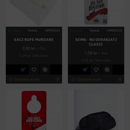
In stoc
Horeca
HM80046
In stoc
Horeca
HM80010
SACI RUFE MURDARE
SEMN - NU DERANJATI
CLASIC
0,90 lei
+ TVA
1,08 lei
+ TVA
1,09 lei
TVA inclus
1,31 lei
TVA inclus
Cumpara acum
Cumpara acum