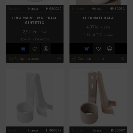
In stoc
Horeca
HM80030
In stoc
Horeca
HM80031
LUFA MARE - MATERIAL
LUFA NATURALA
SINTETIC
4,07 lei
+ TVA
2,94 lei
+ TVA
4,92 lei
TVA inclus
3,56 lei
TVA inclus
Cumpara acum
Cumpara acum
In stoc
Horeca
HM80099
In stoc
Horeca
HM80097