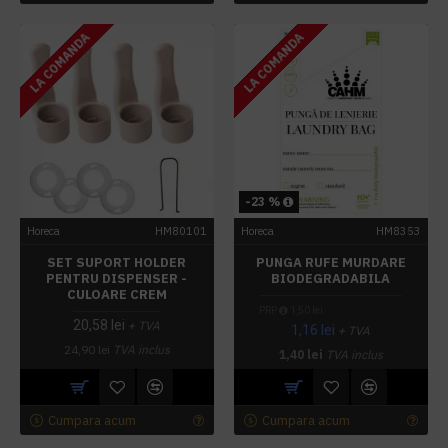
LA COMANDA
LA COMANDA
-23 %
Horeca
HM80101
Horeca
HM8353
SET SUPORT HOLDER
PUNGA RUFE MURDARE
PENTRU DISPENSER -
BIODEGRADABILA
CULOARE CREM
PRP
1,50 lei
20,58 lei
+ TVA
1,16 lei
+ TVA
24,90 lei
TVA inclus
1,40 lei
TVA inclus
Cumpara acum
Cumpara acum