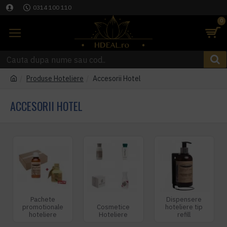
0314 100 110
0
Produse Hoteliere
Accesorii Hotel
ACCESORII HOTEL
Pachete
Dispensere
promotionale
Cosmetice
hoteliere tip
hoteliere
Hoteliere
refill