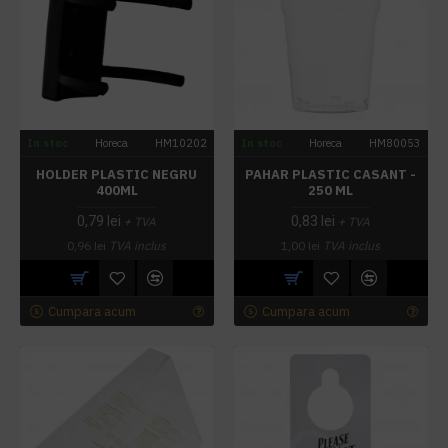
In stoc
Horeca
HM10202
In stoc
Horeca
HM80053
HOLDER PLASTIC NEGRU
PAHAR PLASTIC CASANT -
400ML
250 ML
0,79 lei
0,83 lei
+ TVA
+ TVA
0,96 lei
TVA inclus
1,00 lei
TVA inclus
Cumpara acum
Cumpara acum