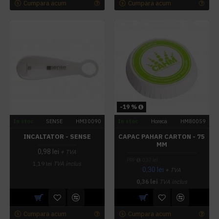
Cumpara acum
Cumpara acum
-19 %
In stoc
SENSE
HM30090
In stoc
Horeca
HM80059
INCALTATOR - SENSE
CAPAC PAHAR CARTON - 75
MM
0,98 lei
+ TVA
PRP
0,37 lei
1,19 lei
TVA inclus
0,30 lei
+ TVA
0,36 lei
TVA inclus
Cumpara acum
Cumpara acum