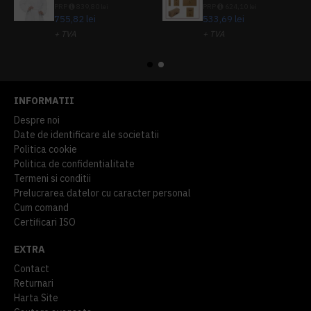
PRP
839,80 lei
PRP
624,10 lei
755,82 lei
533,69 lei
+ TVA
+ TVA
914,54 lei
TVA inclus
645,76 lei
TVA inclus
INFORMATII
Despre noi
Date de identificare ale societatii
Politica cookie
Politica de confidentialitate
Termeni si conditii
Prelucrarea datelor cu caracter personal
Cum comand
Certificari ISO
EXTRA
Contact
Returnari
Harta Site