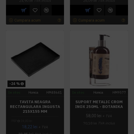
24,90 lei
TVA inclus
26,09 lei
TVA inclus
Cumpara acum
Cumpara acum
-24 %
In stoc
Horeca
HM48641
In stoc
Horeca
HM9577
TAVITA NEAGRA
SUPORT METALIC CROM
RECTANGULARA INGUSTA
INOX 250ML - BOTANIKA
215X155 MM
58,00 lei
+ TVA
PRP
24,00 lei
70,18 lei
TVA inclus
18,22 lei
+ TVA