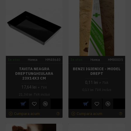
In stoc
Horeca
HM48640
In stoc
Horeca
HM80035
TAVITA NEAGRA
BENZI IGIENICE - MODEL
DREPTUNGHIULARA
DREPT
23X14X3 CM
0,11 lei
+ TVA
17,64 lei
+ TVA
0,13 lei
TVA inclus
21,34 lei
TVA inclus
Cumpara acum
Cumpara acum