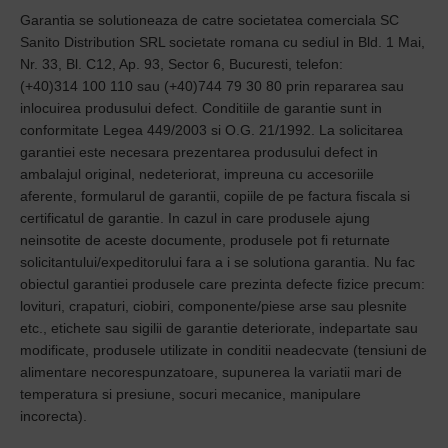
Garantia se solutioneaza de catre societatea comerciala SC
Sanito Distribution SRL societate romana cu sediul in Bld. 1 Mai,
Nr. 33, Bl. C12, Ap. 93, Sector 6, Bucuresti, telefon:
(+40)314 100 110 sau (+40)744 79 30 80 prin repararea sau
inlocuirea produsului defect. Conditiile de garantie sunt in
conformitate Legea 449/2003 si O.G. 21/1992. La solicitarea
garantiei este necesara prezentarea produsului defect in
ambalajul original, nedeteriorat, impreuna cu accesoriile
aferente, formularul de garantii, copiile de pe factura fiscala si
certificatul de garantie. In cazul in care produsele ajung
neinsotite de aceste documente, produsele pot fi returnate
solicitantului/expeditorului fara a i se solutiona garantia. Nu fac
obiectul garantiei produsele care prezinta defecte fizice precum:
lovituri, crapaturi, ciobiri, componente/piese arse sau plesnite
etc., etichete sau sigilii de garantie deteriorate, indepartate sau
modificate, produsele utilizate in conditii neadecvate (tensiuni de
alimentare necorespunzatoare, supunerea la variatii mari de
temperatura si presiune, socuri mecanice, manipulare
incorecta).