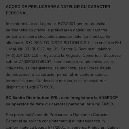
ACORD DE PRELUCRARE A DATELOR CU CARACTER
PERSONAL
In conformitate cu Legea nr. 677/2001 pentru protectia
persoanelor cu privire la prelucrarea datelor cu caracter
personal si libera circulatie a acestor date, cu modificarile
ulterioare, S.C. S
ANITO DISTRIBUTION S.R.L., cu sediul in Bld.
1 Mai, Nr. 33, Bl. C12, Ap. 93, Sector 6, Bucuresti, telefon:
(+40)314 100 110 inregistrata la Registrul Comertului Bucuresti
sub nr.
J2006001749407
, intentioneaza sa administreze, sa
colecteze, sa inregistreze, sa stocheze, sa utilizeze datele
dumneavoastra cu caracter personal, in conformitate cu
termenii si conditiile descrise mai jos, si
cu respectarea
dispozitiilor Legii 677/2001.
SC Sanito Distribution SRL, este inregistrata la ANSPDCP
ca operator de date cu caracter personal sub nr. 34209.
Prin prezentul Acord de Prelucrare a Datelor cu Caracter
Personal se solicita consimtamantul dumneavoastra in
conformitate cu Legea 677/2001, in vederea Prelucrarii datelor