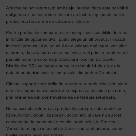
Acestea se pot returna, in ambalajul original daca este posibil si
obligatoriu in aceeasi stare in care au fost receptionate, adica
produs nou fara urme de utilizare si folosire.
Pentru produsele cumparate care indeplinesc conditiile de retur,
in functie de optiunea dvs., puteti alege un alt produs. In cazul
inlocuirii produsului cu un altul de o valoare mai mare, veti plati
diferenta; daca valoarea este mai mica, veti primi o rambursare
partiala pana la valoarea produsului inlocuitor. SC Sanito
Distribution SRL va inapoia suma in cel mult 14 de zile de la
data denuntarii in scris a contractului din partea Clientului.
Clientul suporta cheltuielile de returnare a produselor prin plata
directa la curier sau la solicitarea expresa a acestuia din urma,
prin
retinerea din contravaloarea ce trebuie returnata
.
Nu se accepta retururi ale produsele care prezinta modificari
fizice, lovituri, ciobiri, zgarieturi, socuri etc. si care nu au fost
consemnate in momentul receptiei produselor, in Procesul
Verbal de receptie intocmit de Curier sau rambursarea sumei
platite pentru produsul stornat.