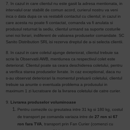
7. In cazul in care clientul nu este gasit la adresa mentionata, in
intervalul orar stabilit de comun acord, curierul nostru va veni
inca o data dupa ce va restabili contactul cu clientul; in cazul in
care acesta nu poate fi contactat, comanda va fi anulata si
produsul returnat la sediu, clientul urmand sa suporte costurile
unei noi livrari, indiferent de valoarea produselor comandate. SC
Sanito Distribution SRL isi rezerva dreptul de a-si selecta clientii.
8.
In cazul in care coletul ajunge deteriorat, clientul trebuie sa
scrie la Observatii AWB, mentiunea ca respectivul colet este
deteriorat. Clientul poate sa ceara deschiderea coletului, pentru
a verifica starea produselor livrate.
In caz exceptional, daca nu
s-au observat deteriorari la momentul preluarii coletului, clientul
trebuie sa anunte o eventuala problema a produsului in
maximum 1 zi lucratoare de la livrarea coletului de catre curier.
9.
Livrarea produselor voluminoase
Pentru comezile cu greutatea intre 31 kg si 180 kg, costul
de transport pe comanda variaza intre de
2
7
ron si 67
ron fara TVA
, transport prin Fan Curier (comenzi cu