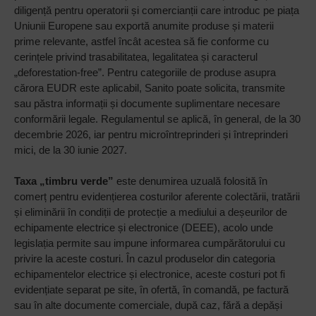
diligență pentru operatorii și comercianții care introduc pe piața
Uniunii Europene sau exportă anumite produse și materii
prime relevante, astfel încât acestea să fie conforme cu
cerințele privind trasabilitatea, legalitatea și caracterul
„deforestation-free”. Pentru categoriile de produse asupra
cărora EUDR este aplicabil, Sanito poate solicita, transmite
sau păstra informații și documente suplimentare necesare
conformării legale. Regulamentul se aplică, în general, de la 30
decembrie 2026, iar pentru microîntreprinderi și întreprinderi
mici, de la 30 iunie 2027.
Taxa „timbru verde”
este denumirea uzuală folosită în
comerț pentru evidențierea costurilor aferente colectării, tratării
și eliminării în condiții de protecție a mediului a deșeurilor de
echipamente electrice și electronice (DEEE), acolo unde
legislația permite sau impune informarea cumpărătorului cu
privire la aceste costuri. În cazul produselor din categoria
echipamentelor electrice și electronice, aceste costuri pot fi
evidențiate separat pe site, în ofertă, în comandă, pe factură
sau în alte documente comerciale, după caz, fără a depăși