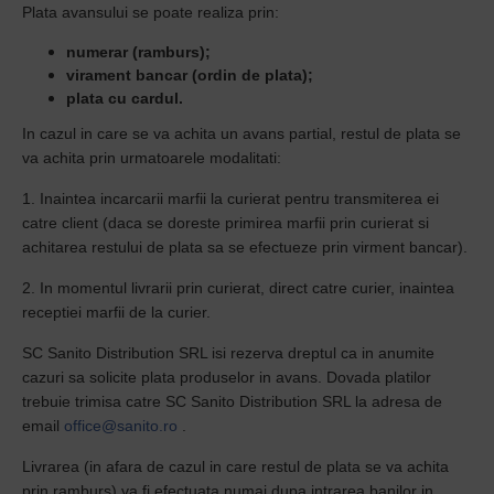
Plata avansului se poate realiza prin:
numerar (ramburs);
virament bancar (ordin de plata);
plata cu cardul.
In cazul in care se va achita un avans partial, restul de plata se
va achita prin urmatoarele modalitati:
1. Inaintea incarcarii marfii la curierat pentru transmiterea ei
catre client (daca se doreste primirea marfii prin curierat si
achitarea restului de plata sa se efectueze prin virment bancar).
2. In momentul livrarii prin curierat, direct catre curier, inaintea
receptiei marfii de la curier.
SC Sanito Distribution SRL isi rezerva dreptul ca in anumite
cazuri sa solicite plata produselor in avans. Dovada platilor
trebuie trimisa catre SC Sanito Distribution SRL la adresa de
email
office@sanito.ro
.
Livrarea (in afara de cazul in care restul de plata se va achita
prin ramburs) va fi efectuata numai dupa intrarea banilor in