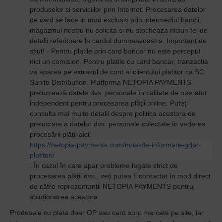
produselor si serviciilor prin Internet. Procesarea datelor
de card se face in mod exclusiv prin intermediul bancii,
magazinul nostru nu solicita si nu stocheaza niciun fel de
detalii referitoare la cardul dumneavoastra. Important de
stiut! - Pentru platile prin card bancar nu este perceput
nici un comision. Pentru platile cu card bancar, tranzactia
va aparea pe extrasul de cont al clientului platitor ca SC
Sanito Distribution. Platforma NETOPIA PAYMENTS
prelucrează datele dvs. personale în calitate de operator
independent pentru procesarea plății online. Puteți
consulta mai multe detalii despre politica acestora de
prelucrare a datelor dvs. personale colectate în vederea
procesării plății aici:
https://netopia-payments.com/nota-de-informare-gdpr-
platitori/
. În cazul în care apar probleme legate strict de
procesarea plății dvs., veți putea fi contactat în mod direct
de către reprezentanții NETOPIA PAYMENTS pentru
soluționarea acestora.
Produsele cu plata doar OP sau card sunt marcate pe site, iar