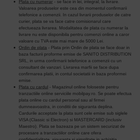
Plata cu numerar
- se face in lei, integral, la livrare.
Valoarea produselor este cea din momentul confirmarii
telefonice a comenzii. In cazul livrarii produselor de catre
curier, plata se va face catre comisionarul care
efectueaza livrarea. Modalitatea de plata cu numerar la
livrare nu este disponibila pentru comenzi online a caror
valoare cu TVA este mai mare de 5000 Lei.
Ordin de plata
- Plata prin Ordin de plata se face doar in
baza facturii proforme emise de SANITO DISTRIBUTION
SRL, in urma confirmarii telefonice a comenzii cu un
consultant de vanzari. Livrarea marfii se face dupa
confirmarea platii, in contul societatii in baza proformei
emise.
Plata cu cardul
- Magazinul online foloseste pentru
tranzactiile online serviciile mobilpay.ro. Se poate efectua
plata online cu cardul personal sau al firmei
dumneavoastra, in conditii de siguranta deplina.
Cardurile acceptate la plata sunt cele emise sub siglele
VISA (Classic si Electron) si MASTERCARD (inclusiv
Maestro). Plata se bazeaza pe un sistem securizat de
procesare a tranzactiilor online care ofera
confidentialitate, siguranta si simplitate in achizitia