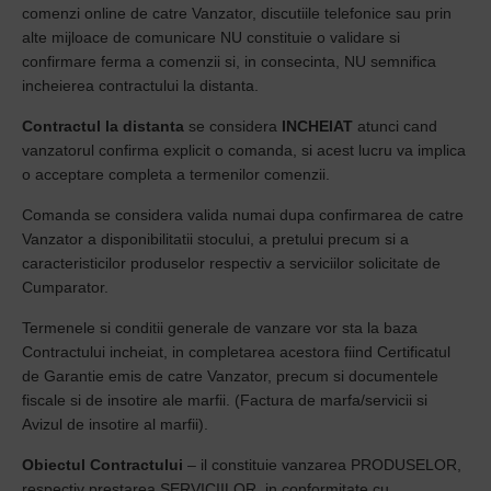
comenzi online de catre Vanzator, discutiile telefonice sau prin
alte mijloace de comunicare NU constituie o validare si
confirmare ferma a comenzii si, in consecinta, NU semnifica
incheierea contractului la distanta.
Contractul la distanta
se considera
INCHEIAT
atunci cand
vanzatorul confirma explicit o comanda, si acest lucru va implica
o acceptare completa a termenilor comenzii.
Comanda se considera valida numai dupa confirmarea de catre
Vanzator a disponibilitatii stocului, a pretului precum si a
caracteristicilor produselor respectiv a serviciilor solicitate de
Cumparator.
Termenele si conditii generale de vanzare vor sta la baza
Contractului incheiat, in completarea acestora fiind Certificatul
de Garantie emis de catre Vanzator, precum si documentele
fiscale si de insotire ale marfii. (Factura de marfa/servicii si
Avizul de insotire al marfii).
Obiectul Contractului
– il constituie vanzarea PRODUSELOR,
respectiv prestarea SERVICIILOR, in conformitate cu