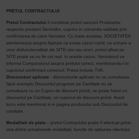
PRETUL CONTRACTULUI
Pretul Contractului
il constituie pretul vanzarii Produselor
respectiv prestarii Serviciilor, cuprins in comanda validata prin
confirmarea de catre Vanzator. Cu toate acestea, SOCIETATEA
atentioneaza asupra faptului ca exista cazuri cand, ca urmare a
unor disfunctionalitati ale SITE-ului sau erori, pretul afisat pe
SITE poate sa nu fie cel real. In aceste cazuri, Vanzatorul va
informa Cumparatorul asupra pretului corect, mentionandu-l in
cuprinsul confirmarii comenzii. Pretul include TVA.
Discounturi aplicate
- discounturile aplicate nu se cumuleaza.
Spre exemplu Discountul progresiv pe Cantitate nu se
cumuleaza cu un Cupon de discount primit, se poate folosi ori
discountul pe Cantitate, ori cuponul de discount primit. Acest
lucru este mentionat si in pagina produsului sub Discountul de
cantitate.
Modalitati de plata
– pretul Contractului poate fi efectuat printr-
una dintre urmatoarele modalitati, functie de optiunea clientului: