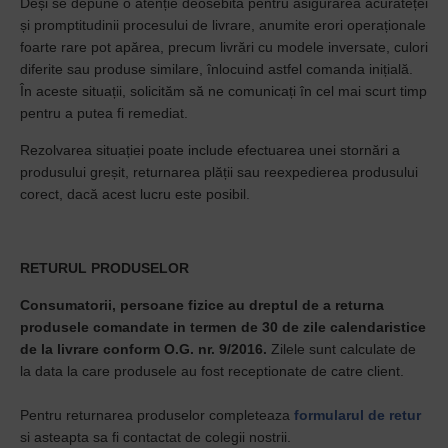
Deși se depune o atenție deosebită pentru asigurarea acurateței
și promptitudinii procesului de livrare, anumite erori operaționale
foarte rare pot apărea, precum livrări cu modele inversate, culori
diferite sau produse similare, înlocuind astfel comanda inițială.
În aceste situații, solicităm să ne comunicați în cel mai scurt timp
pentru a putea fi remediat.
Rezolvarea situației poate include ef
ectuarea unei stornări a
produsului greșit, returnarea plății sau reexpedierea produsului
corect, dacă acest lucru este posibil.
RETURUL PRODUSELOR
Consumatorii, persoane fizice au dreptul de a returna
produsele comandate in termen de 30 de zile calendaristice
de la livrare conform O.G. nr. 9/2016.
Zilele sunt calculate de
la data la care produsele au fost receptionate de catre client.
Pentru returnarea produselor completeaza
formularul de retur
si asteapta sa fi contactat de colegii nostrii.