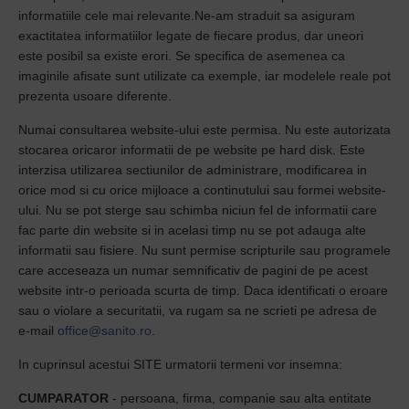
informatiile cele mai relevante.Ne-am straduit sa asiguram
exactitatea informatiilor legate de fiecare produs, dar uneori
este posibil sa existe erori. Se specifica de asemenea ca
imaginile afisate sunt utilizate ca exemple, iar modelele reale pot
prezenta usoare diferente.
Numai consultarea website-ului este permisa. Nu este autorizata
stocarea oricaror informatii de pe website pe hard disk. Este
interzisa utilizarea sectiunilor de administrare, modificarea in
orice mod si cu orice mijloace a continutului sau formei website-
ului. Nu se pot sterge sau schimba niciun fel de informatii care
fac parte din website si in acelasi timp nu se pot adauga alte
informatii sau fisiere. Nu sunt permise scripturile sau programele
care acceseaza un numar semnificativ de pagini de pe acest
website intr-o perioada scurta de timp. Daca identificati o eroare
sau o violare a securitatii, va rugam sa ne scrieti pe adresa de
e-mail
office@sanito.ro
.
In cuprinsul acestui SITE urmatorii termeni vor insemna:
CUMPARATOR
- persoana, firma, companie sau alta entitate