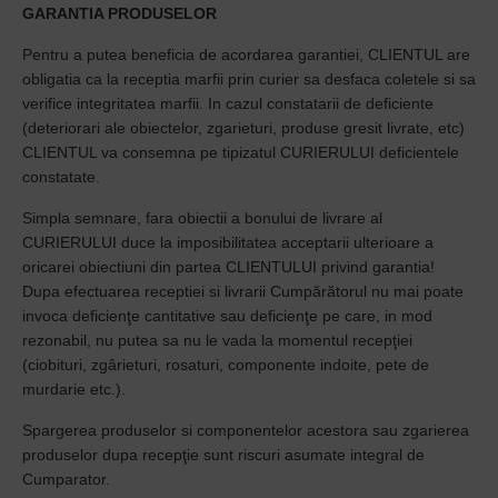
GARANTIA PRODUSELOR
Pentru a putea beneficia de acordarea garantiei, CLIENTUL are
obligatia ca la receptia marfii prin curier sa desfaca coletele si sa
verifice integritatea marfii. In cazul constatarii de deficiente
(deteriorari ale obiectelor, zgarieturi, produse gresit livrate, etc)
CLIENTUL va consemna pe tipizatul CURIERULUI deficientele
constatate.
Simpla semnare, fara obiectii a bonului de livrare al
CURIERULUI duce la imposibilitatea acceptarii ulterioare a
oricarei obiectiuni din partea CLIENTULUI privind garantia!
Dupa efectuarea receptiei si livrarii Cumpărătorul nu mai poate
invoca deficienţe cantitative sau deficienţe pe care, in mod
rezonabil, nu putea sa nu le vada la momentul recepţiei
(ciobituri, zgârieturi, rosaturi, componente indoite, pete de
murdarie etc.).
Spargerea produselor si componentelor acestora sau zgarierea
produselor dupa recepţie sunt riscuri asumate integral de
Cumparator.