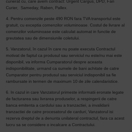
curierat cu, care avem contract: Urgent Cargus, DPD, Fan
Curier, Sameday, Raben, Pallex.
4. Pentru comenzile peste 490 RON fara TVA transportul este
gratuit, cu exceptia comenzilor voluminoase.
Costul de livrare al
comenzilor voluminoase este calculat automat in functie de
greutatea sau de dimensiunile coletului.
5. Vanzatorul, în cazul în care nu poate executa Contractul
motivat de faptul ca produsul sau serviciul nu este/nu mai este
disponibil, va informa Cumparatorul despre aceasta
indisponibilitate, urmand ca sumele de bani achitate de catre
Cumparator pentru produsul sau serviciul indisponibil sa fie
rambursate in termen de maximum 10 de zile calendaristice.
6. In cazul in care Vanzatorul primeste informatii eronate legate
de facturarea sau livrarea produselor, a respingerii de catre
banca emitenta a cardului sau a tranzactiei, a invalidarii
tranzactiei de catre procesatorul de carduri, Vanzatorul isi
rezerva dreptul de a denunta unilateral contractul, fara ca acest
lucru sa se considere o incalcare a Contractului.