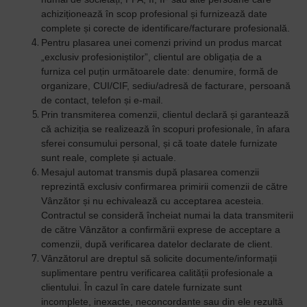
achiziționează în scop profesional și furnizează date
complete și corecte de identificare/facturare profesională.
Pentru plasarea unei comenzi privind un produs marcat
„exclusiv profesioniștilor”, clientul are obligația de a
furniza cel puțin următoarele date: denumire, formă de
organizare, CUI/CIF, sediu/adresă de facturare, persoană
de contact, telefon și e-mail.
Prin transmiterea comenzii, clientul declară și garantează
că achiziția se realizează în scopuri profesionale, în afara
sferei consumului personal, și că toate datele furnizate
sunt reale, complete și actuale.
Mesajul automat transmis după plasarea comenzii
reprezintă exclusiv confirmarea primirii comenzii de către
Vânzător și nu echivalează cu acceptarea acesteia.
Contractul se consideră încheiat numai la data transmiterii
de către Vânzător a confirmării exprese de acceptare a
comenzii, după verificarea datelor declarate de client.
Vânzătorul are dreptul să solicite documente/informații
suplimentare pentru verificarea calității profesionale a
clientului. În cazul în care datele furnizate sunt
incomplete, inexacte, neconcordante sau din ele rezultă