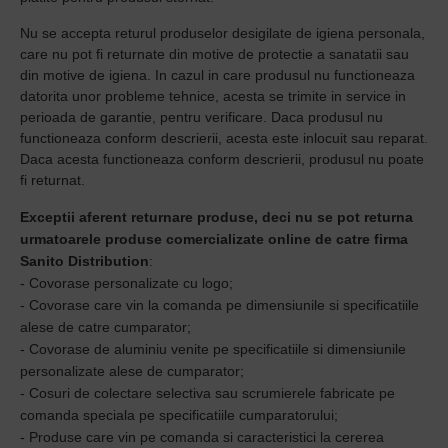
Nu se accepta returul produselor desigilate de igiena personala,
care nu pot fi returnate din motive de protectie a sanatatii sau
din motive de igiena. In cazul in care produsul nu functioneaza
datorita unor probleme tehnice, acesta se trimite in service in
perioada de garantie, pentru verificare. Daca produsul nu
functioneaza conform descrierii, acesta este inlocuit sau reparat.
Daca acesta functioneaza conform descrierii, produsul nu poate
fi returnat.
Exceptii aferent returnare produse, deci nu se pot returna
urmatoarele produse comercializate online de catre firma
Sanito Distribution
:
- Covorase personalizate cu logo;
- Covorase care vin la comanda pe dimensiunile si specificatiile
alese de catre cumparator;
- Covorase de aluminiu venite pe specificatiile si dimensiunile
personalizate alese de cumparator;
- Cosuri de colectare selectiva sau scrumierele fabricate pe
comanda speciala pe specificatiile cumparatorului;
- Produse care vin pe comanda si caracteristici la cererea