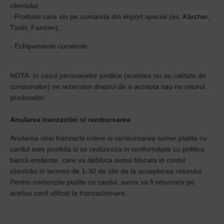
clientului;
- Produse care vin pe comanda din import special
(ex:
Kärcher
,
T
aski, Fantom);
- Echipamente curatenie.
NOTA: In cazul persoanelor juridice (acestea nu au calitate de
consumator) ne rezervam dreptul de a accepta sau nu returul
produselor.
Anularea tranzactiei si rambursarea
Anularea unei tranzactii online si rambursarea sumei platite cu
cardul este posibila si se realizeaza in conformitate cu politica
bancii emitente, care va debloca suma blocata in contul
clientului in termen de 1-30 de zile de la acceptarea returului.
Pentru comenzile platite cu cardul, suma va fi returnata pe
acelasi card utilizat la tranzactionare.