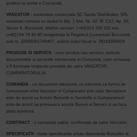
juridica ce emite o Comanda.
VANZATOR
- societatea comerciala SC Sanito Distribution SRL
societate romana cu sediul in Bld. 1 Mai, Nr. 33, Bl. C12, Ap. 93,
Sector 6, Bucuresti, telefon vanzari: (+40)314 100 110 sau
(+40)744 79 30 80 inregistrata la Registrul Comer
tului Bucuresti
sub nr.
J2006001749407
, având co
dul fiscal nr. RO18350009.
PRODUSE SI SERVICII
- orice produs sau serviciu, inclusiv
documentele si serviciile mentionate in Comanda, care urmeaza
a fi furnizate respectiv prestate de catre VANZATOR,
CUMPARATORULUI.
COMANDA
- un document electronic ce intervine ca forma de
comunicare intre Vanzator si Cumparator prin care Vanzatorul
este de acord sa livreze Bunurile si Serviciile si Cumparatorul
este de acord sa primeasca aceste Bunuri si Servicii si sa faca
plata acestora.
CONTRACT
- o comanda valida, confirmata de catre Vanzator.
SPECIFICATII
- toate specificatiile si/sau descrierile Bunurilor si