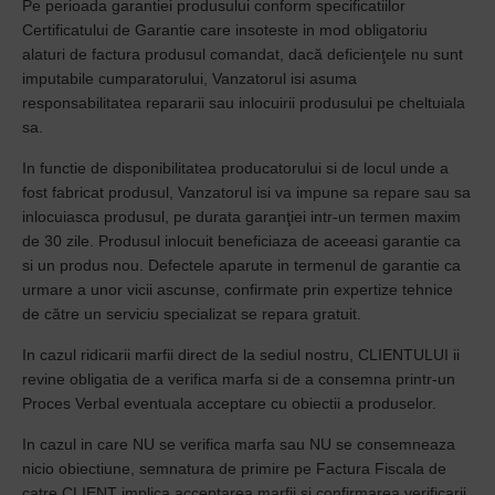
Pe perioada garantiei produsului conform specificatiilor
Certificatului de Garantie care insoteste in mod obligatoriu
alaturi de factura produsul comandat, dacă deficienţele nu sunt
imputabile cumparatorului, Vanzatorul isi asuma
responsabilitatea repararii sau inlocuirii produsului pe cheltuiala
sa.
In functie de disponibilitatea producatorului si de locul unde a
fost fabricat produsul, Vanzatorul isi va impune sa repare sau sa
inlocuiasca produsul, pe durata garanţiei intr-un termen maxim
de 30 zile. Produsul inlocuit beneficiaza de aceeasi garantie ca
si un produs nou. Defectele aparute in termenul de garantie ca
urmare a unor vicii ascunse, confirmate prin expertize tehnice
de către un serviciu specializat se repara gratuit.
In cazul ridicarii marfii direct de la sediul nostru, CLIENTULUI ii
revine obligatia de a verifica marfa si de a consemna printr-un
Proces Verbal eventuala acceptare cu obiectii a produselor.
In cazul in care NU se verifica marfa sau NU se consemneaza
nicio obiectiune, semnatura de primire pe Factura Fiscala de
catre CLIENT implica acceptarea marfii si confirmarea verificarii