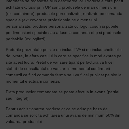
informatia se regaseste si in descrierea lor.
Produsele care pot fi
achitate exclusiv prin OP sunt: produsele de mari dimensiuni
(ex: containere), produsele personalizate, realizate pe comanda
speciala (ex: covorase profesionale pe dimensiuni
personalizate, produse personalizate cu logo, cosuri si pubele
pe dimensiuni speciale sau aduse la comanda etc) si produsele
perisabile (ex: oglinzi).
Preturile prezentate pe site nu includ TVA si nu includ cheltuielile
de livrare, in afara cazului in care se specifica in mod expres pe
site acest lucru. Pretul de vanzare tiparit pe factura va fi cel
stabilit de consultantul de vanzari in momentul confirmarii
comenzii ca fiind comanda ferma sau va fi cel publicat pe site la
momentul efectuarii comenzii.
Plata produselor comandate se poate efectua in avans (partial
sau integral).
Pentru achizitionarea produselor ce se aduc pe baza de
comanda se solicita achitarea unui avans de minimum 50% din
valoarea produsului.