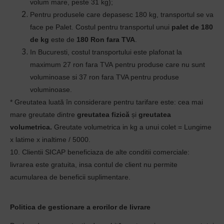
volum mare, peste 31 kg);
Pentru produsele care depasesc 180 kg, transportul se va
face pe Palet. Costul pentru transportul unui
palet de 180
de kg
este de
180 Ron fara TVA
.
In Bucuresti, costul transportului este plafonat la
maximum 27 ron fara TVA
pentru produse care nu sunt
voluminoase si 37 ron fara TVA pentru produse
voluminoase.
* Greutatea luată în considerare pentru tarifare este: cea mai
mare greutate dintre
greutatea fizică
și
greutatea
volumetrica.
Greutate volumetrica in kg a unui colet = Lungime
x latime x inaltime / 5000.
10.
Clientii SICAP beneficiaza de alte conditii comerciale:
livrarea este gratuita, insa contul de client nu permite
acumularea de beneficii suplimentare.
Politica de gestionare a erorilor de livrare