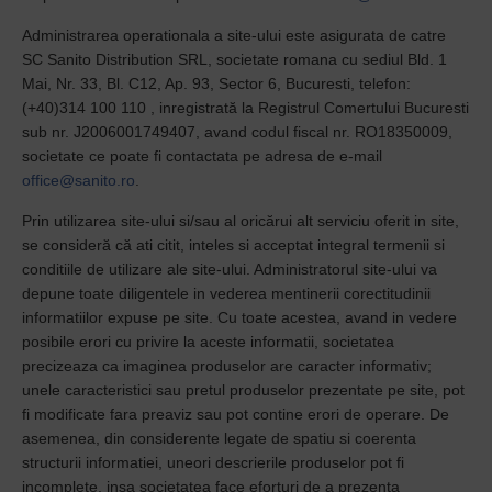
Administrarea operationala a site-ului este asigurata de catre
SC Sanito Distribution SRL, societate romana cu sediul Bld. 1
Mai, Nr. 33, Bl. C12, Ap. 93, Sector 6, Bucuresti, telefon:
(+40)314 100 110 , inregistrată la Registrul Comertului Buc
uresti
sub nr.
J2006001749407
, avand co
dul fiscal nr. RO18350009,
societate ce poate fi contactata pe adresa de e-mail
office@sanito.ro
.
Prin utilizarea site-ului si/sau al oricărui alt serviciu oferit in site,
se consideră că ati citit, inteles si acceptat integral termenii si
conditiile de utilizare ale site-ului. Administratorul site-ului va
depune toate diligentele in vederea mentinerii corectitudinii
informatiilor expuse pe site. Cu toate acestea, avand in vedere
posibile erori cu privire la aceste informatii, societatea
precizeaza ca imaginea produselor are caracter informativ;
unele caracteristici sau pretul produselor prezentate pe site, pot
fi modificate fara preaviz sau pot contine erori de operare. De
asemenea, din considerente legate de spatiu si coerenta
structurii informatiei, uneori descrierile produselor pot fi
incomplete, insa societatea face eforturi de a prezenta