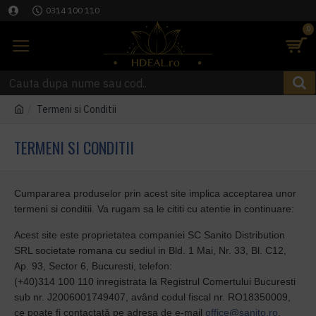
0314 100 110
0
Termeni si Conditii
TERMENI SI CONDITII
Cumpararea produselor prin acest site implica acceptarea unor
termeni si conditii. Va rugam sa le cititi cu atentie in continuare:
Acest site este proprietatea companiei SC Sanito Distribution
SRL societate romana cu sediul in Bld. 1 Mai, Nr. 33, Bl. C12,
Ap. 93, Sector 6, Bucuresti, telefon:
(+40)314 100 110 inregistrata la Registrul Comertului Bucure
sti
sub nr.
J2006001749407
, av
ând codul fiscal nr. RO18350009,
ce poate fi contactată pe adresa de e-mail
office@sanito.ro
.