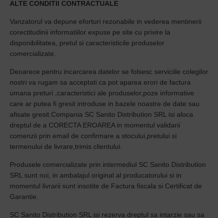
ALTE CONDITII CONTRACTUALE
Vanzatorul va depune eforturi rezonabile in vederea mentinerii
corectitudinii informatiilor expuse pe site cu privire la
disponibilitatea, pretul si caracteristicile produselor
comercializate.
Deoarece pentru incarcarea datelor se folsesc serviciile colegilor
nostri va rugam sa acceptati ca pot aparea erori de factura
umana preturi ,caracteristici ale produselor,poze informative
care ar putea fi gresit introduse in bazele noastre de date sau
afisate gresit.Compania SC Sanito Distribution SRL isi aloca
dreptul de a CORECTA EROAREA in momentul validarii
comenzii prin email de confirmare a stocului,pretului si
termenului de livrare,trimis clientului.
Produsele comercializate prin intermediul SC Sanito Distribution
SRL sunt noi, in ambalajul original al producatorului si in
momentul livrarii sunt insotite de Factura fiscala si Certificat de
Garantie.
SC Sanito Distribution SRL isi rezerva dreptul sa intarzie sau sa