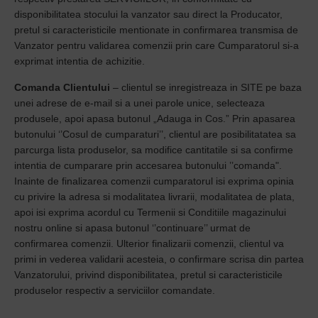
disponibilitatea stocului la vanzator sau direct la Producator,
pretul si caracteristicile mentionate in confirmarea transmisa de
Vanzator pentru validarea comenzii prin care Cumparatorul si-a
exprimat intentia de achizitie.
Comanda Clientului
– clientul se inregistreaza in SITE pe baza
unei adrese de e-mail si a unei parole unice, selecteaza
produsele, apoi apasa butonul „Adauga in Cos.” Prin apasarea
butonului ‘’Cosul de cumparaturi’’, clientul are posibilitatatea sa
parcurga lista produselor, sa modifice cantitatile si sa confirme
intentia de cumparare prin accesarea butonului ’’comanda".
Inainte de finalizarea comenzii cumparatorul isi exprima opinia
cu privire la adresa si modalitatea livrarii, modalitatea de plata,
apoi isi exprima acordul cu Termenii si Conditiile magazinului
nostru online si apasa butonul ‘’continuare’’ urmat de
confirmarea comenzii. Ulterior finalizarii comenzii, clientul va
primi in vederea validarii acesteia, o confirmare scrisa din partea
Vanzatorului, privind disponibilitatea, pretul si caracteristicile
produselor respectiv a serviciilor comandate.