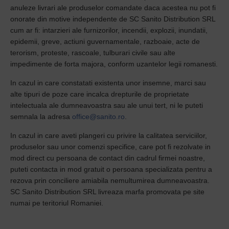
anuleze livrari ale produselor comandate daca acestea nu pot fi
onorate din motive independente de SC Sanito Distribution SRL
cum ar fi: intarzieri ale furnizorilor, incendii, explozii, inundatii,
epidemii, greve, actiuni guvernamentale, razboaie, acte de
terorism, proteste, rascoale, tulburari civile sau alte
impedimente de forta majora, conform uzantelor legii romanesti.
In cazul in care constatati existenta unor insemne, marci sau
alte tipuri de poze care incalca drepturile de proprietate
intelectuala ale dumneavoastra sau ale unui tert, ni le puteti
semnala la adresa
office@sanito.ro
.
In cazul in care aveti plangeri cu privire la calitatea serviciilor,
produselor sau unor comenzi specifice, care pot fi rezolvate in
mod direct cu persoana de contact din cadrul firmei noastre,
puteti contacta in mod gratuit o persoana specializata pentru a
rezova prin conciliere amiabila nemultumirea dumneavoastra.
SC Sanito Distribution SRL livreaza marfa promovata pe site
numai pe teritoriul Romaniei.