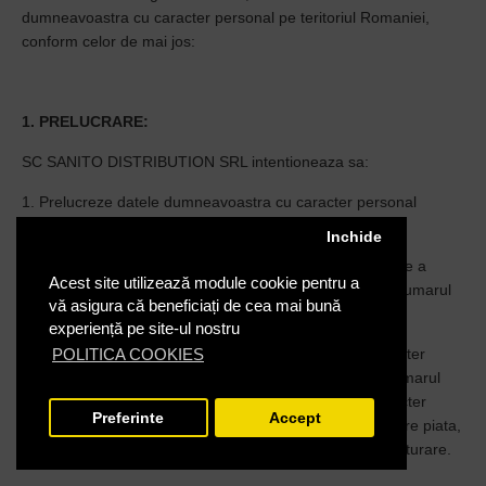
dumneavoastra cu caracter personal pe teritoriul Romaniei,
conform celor de mai jos:
1. PRELUCRARE:
SC SANITO DISTRIBUTION SRL intentioneaza sa:
1. Prelucreze datele dumneavoastra cu caracter personal
constand in:
Inchide
a) date cu caracter personal avand functie de identificare a
Acest site utilizează module cookie pentru a
clientilor, cuprinzand, numele si prenumele, domiciliul, numarul
vă asigura că beneficiați de cea mai bună
de telefon, numarul de fax, adresa de mail;
experiență pe site-ul nostru
2. Prelucreze datele dumneavoastra personale cu caracter
POLITICA COOKIES
special, constand in codul numeric personal, seria si numarul
actului de identitate/pasaport ("Date Personale cu Caracter
Preferinte
Accept
Special") pentru scopuri legate de activitatea de cercetare piata,
reclama, marketing si publicitate, scopuri statistice si facturare.