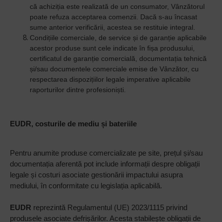
că achiziția este realizată de un consumator, Vânzătorul
poate refuza acceptarea comenzii. Dacă s-au încasat
sume anterior verificării, acestea se restituie integral.
Condițiile comerciale, de service și de garanție aplicabile
acestor produse sunt cele indicate în fișa produsului,
certificatul de garanție comercială, documentația tehnică
și/sau documentele comerciale emise de Vânzător, cu
respectarea dispozițiilor legale imperative aplicabile
raporturilor dintre profesioniști.
EUDR, costurile de mediu și bateriile
Pentru anumite produse comercializate pe site, prețul și/sau
documentația aferentă pot include informații despre obligații
legale și costuri asociate gestionării impactului asupra
mediului, în conformitate cu legislația aplicabilă.
EUDR
reprezintă Regulamentul (UE) 2023/1115 privind
produsele asociate defrișărilor. Acesta stabilește obligații de