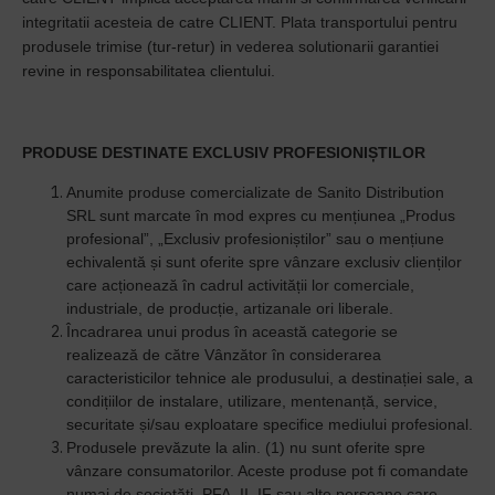
integritatii acesteia de catre CLIENT. Plata transportului pentru
produsele trimise (tur-retur) in vederea solutionarii garantiei
revine in responsabilitatea clientului.
PRODUSE DESTINATE EXCLUSIV PROFESIONIȘTILOR
Anumite produse comercializate de Sanito Distribution
SRL sunt marcate în mod expres cu mențiunea „Produs
profesional”, „Exclusiv profesioniștilor” sau o mențiune
echivalentă și sunt oferite spre vânzare exclusiv clienților
care acționează în cadrul activității lor comerciale,
industriale, de producție, artizanale ori liberale.
Încadrarea unui produs în această categorie se
realizează de către Vânzător în considerarea
caracteristicilor tehnice ale produsului, a destinației sale, a
condițiilor de instalare, utilizare, mentenanță, service,
securitate și/sau exploatare specifice mediului profesional.
Produsele prevăzute la alin. (1) nu sunt oferite spre
vânzare consumatorilor. Aceste produse pot fi comandate
numai de societăți, PFA, II, IF sau alte persoane care