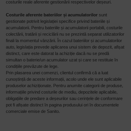
costurile reale aferente gestionării respectivelor deșeuri.
Costurile aferente bateriilor și acumulatorilor
sunt
gestionate potrivit legislației specifice privind bateriile și
acumulatorii. Pentru bateriile și acumulatorii portabili, costurile
colectării, tratării și reciclării nu se prezintă separat utilizatorilor
finali la momentul vânzării. În cazul bateriilor și acumulatorilor
auto, legislația prevede aplicarea unui sistem de depozit, afișat
distinct, care este datorat la achiziție dacă nu se predă
simultan o baterie/un acumulator uzat și care se restituie în
condițiile prevăzute de lege.
Prin plasarea unei comenzi, clientul confirmă că a luat
cunoștință de aceste informații, acolo unde ele sunt aplicabile
produselor achiziționate. Pentru anumite categorii de produse,
informațiile privind costurile de mediu, depozitele aplicabile,
obligațiile de predare a deșeurilor sau cerințele de conformare
pot fi afișate distinct în pagina produsului ori în documentele
comerciale emise de Sanito.