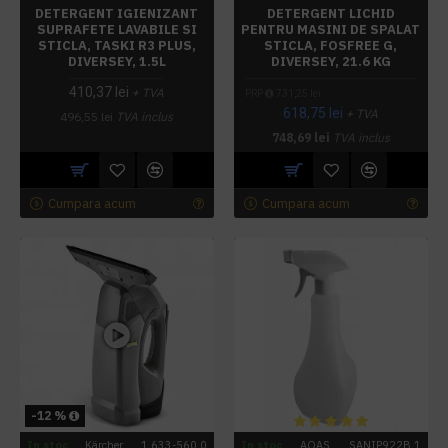
DETERGENT IGIENIZANT
DETERGENT LICHID
SUPRAFETE LAVABILE SI
PENTRU MASINI DE SPALAT
STICLA, TASKI R3 PLUS,
STICLA, FOSFREE G,
DIVERSEY, 1.5L
DIVERSEY, 21.6 KG
410,37 lei
+ TVA
PRP
731,25 lei
618,75 lei
+ TVA
496,55 lei
TVA inclus
748,69 lei
TVA inclus
Cumpara acum
Cumpara acum
-12 %
In stoc
Kärcher
1.633-560.0
In stoc
AQAS
SANIP922B.1