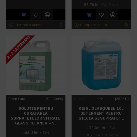
56,70 lei
TVA inclus
Cumpara acum
Cumpara acum
2 - 3 SAPTAMANI
Green Care
50000093
In stoc
Kiehl
j252510
SOLUTIE PENTRU
KIEHL GLASQUEEN 10L
CURATAREA
DETERGENT PENTRU
SUPRAFETELOR VITRATE
STICLA SI SUPRAFETE
GLASS CLEANER – 5L
114,58 lei
+ TVA
68,00 lei
+ TVA
138,64 lei
TVA inclus