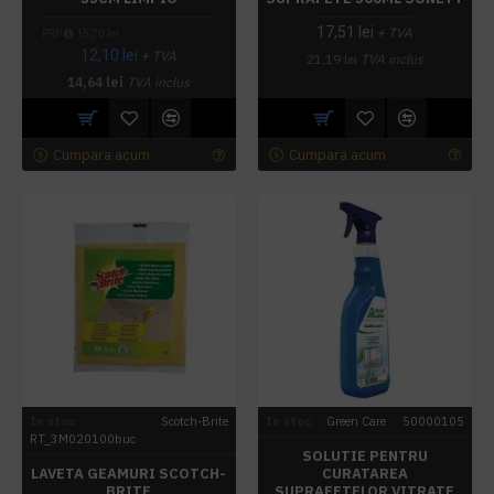
17,51 lei
+ TVA
PRP
15,20 lei
12,10 lei
+ TVA
21,19 lei
TVA inclus
14,64 lei
TVA inclus
Cumpara acum
Cumpara acum
In stoc
Scotch-Brite
In stoc
Green Care
50000105
RT_3M020100buc
SOLUTIE PENTRU
LAVETA GEAMURI SCOTCH-
CURATAREA
BRITE
SUPRAFETELOR VITRATE