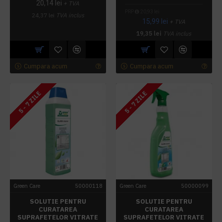
20,14 lei
+ TVA
PRP
20,93 lei
24,37 lei
TVA inclus
15,99 lei
+ TVA
19,35 lei
TVA inclus
Cumpara acum
Cumpara acum
5 - 7 ZILE
5 - 7 ZILE
Green Care
50000118
Green Care
50000099
SOLUTIE PENTRU
SOLUTIE PENTRU
CURATAREA
CURATAREA
SUPRAFETELOR VITRATE
SUPRAFETELOR VITRATE