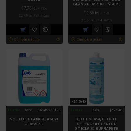
GLASS CLASSIC – 750ML
17,76 lei
+ TVA
19,55 lei
+ TVA
21,49 lei
TVA inclus
23,66 lei
TVA inclus
Cumpara acum
Cumpara acum
-24 %
In stoc
Asevi
SANASV88125
In stoc
Kiehl
j252501
SOLUTIE GEAMURI ASEVI
KIEHL GLASQUEEN 1L
GLASS 5 L
DETERGENT PENTRU
STICLA SI SUPRAFETE