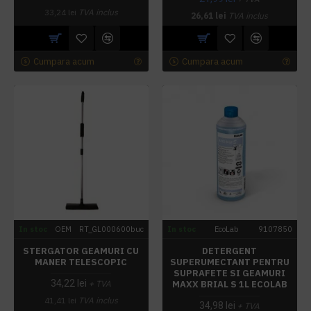
33,24 lei
TVA inclus
26,61 lei
TVA inclus
Cumpara acum
Cumpara acum
In stoc
OEM
RT_GL000600buc
In stoc
EcoLab
9107850
STERGATOR GEAMURI CU
DETERGENT
MANER TELESCOPIC
SUPERUMECTANT PENTRU
SUPRAFETE SI GEAMURI
34,22 lei
MAXX BRIAL S 1L ECOLAB
+ TVA
41,41 lei
TVA inclus
34,98 lei
+ TVA