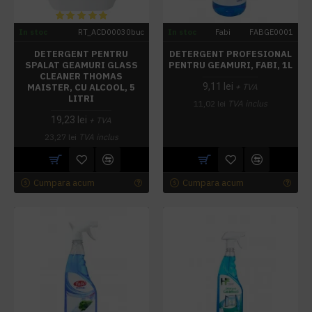
In stoc
RT_ACD00030buc
In stoc
Fabi
FABGE0001
DETERGENT PENTRU
DETERGENT PROFESIONAL
SPALAT GEAMURI GLASS
PENTRU GEAMURI, FABI, 1L
CLEANER THOMAS
9,11 lei
MAISTER, CU ALCOOL, 5
+ TVA
LITRI
11,02 lei
TVA inclus
19,23 lei
+ TVA
23,27 lei
TVA inclus
Cumpara acum
Cumpara acum