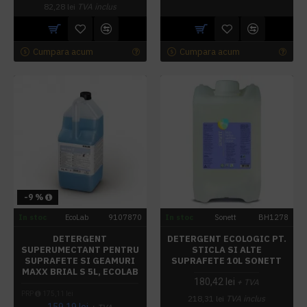
82,28 lei
TVA inclus
Cumpara acum
Cumpara acum
-9 %
In stoc
EcoLab
9107870
In stoc
Sonett
BH1278
DETERGENT
DETERGENT ECOLOGIC PT.
SUPERUMECTANT PENTRU
STICLA SI ALTE
SUPRAFETE SI GEAMURI
SUPRAFETE 10L SONETT
MAXX BRIAL S 5L, ECOLAB
180,42 lei
+ TVA
PRP
175,11 lei
218,31 lei
TVA inclus
159,19 lei