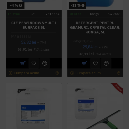
-4 %
-11 %
In stoc
Cif
7518654
In stoc
Konga
KG-2001
CIF PF.WINDOW&MULTI
DETERGENT PENTRU
SURFACE 5L
GEAMURI, CRYSTAL CLEAR,
KONGA, 5L
PRP
54,85 lei
PRP
33,50 lei
52,82 lei
+ TVA
29,84 lei
+ TVA
63,91 lei
TVA inclus
36,11 lei
TVA inclus
Cumpara acum
Cumpara acum