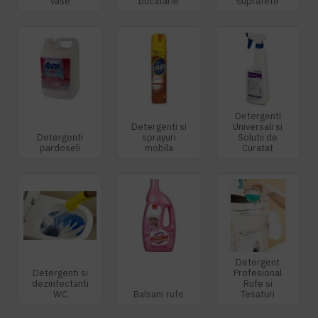
vase
bucatarie
suprafete
Detergenti
Detergenti si
Universali si
Detergenti
sprayuri
Solutii de
pardoseli
mobila
Curatat
Detergent
Detergenti si
Profesional
dezinfectanti
Rufe si
WC
Balsam rufe
Tesaturi