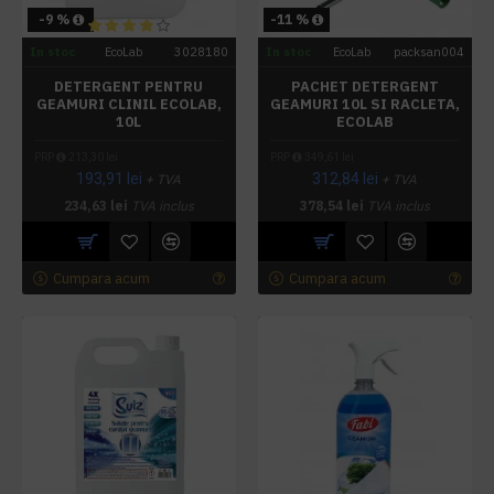
-9 %
-11 %
In stoc
EcoLab
3028180
In stoc
EcoLab
packsan004
DETERGENT PENTRU
PACHET DETERGENT
GEAMURI CLINIL ECOLAB,
GEAMURI 10L SI RACLETA,
10L
ECOLAB
PRP
213,30 lei
PRP
349,61 lei
193,91 lei
312,84 lei
+ TVA
+ TVA
234,63 lei
TVA inclus
378,54 lei
TVA inclus
Cumpara acum
Cumpara acum