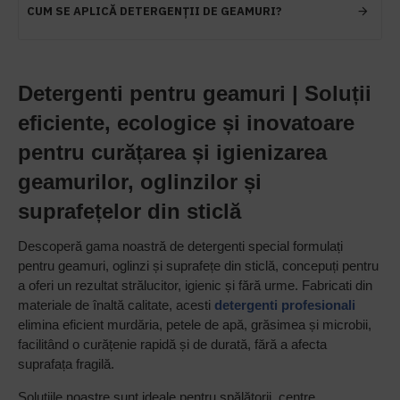
CUM SE APLICĂ DETERGENȚII DE GEAMURI?
Detergenti pentru geamuri | Soluții
eficiente, ecologice și inovatoare
pentru curățarea și igienizarea
geamurilor, oglinzilor și
suprafețelor din sticlă
Descoperă gama noastră de detergenti special formulați
pentru geamuri, oglinzi și suprafețe din sticlă, concepuți pentru
a oferi un rezultat strălucitor, igienic și fără urme. Fabricati din
materiale de înaltă calitate, acesti
detergenti profesionali
elimina eficient murdăria, petele de apă, grăsimea și microbii,
facilitând o curățenie rapidă și de durată, fără a afecta
suprafața fragilă.
Soluțiile noastre sunt ideale pentru spălătorii, centre