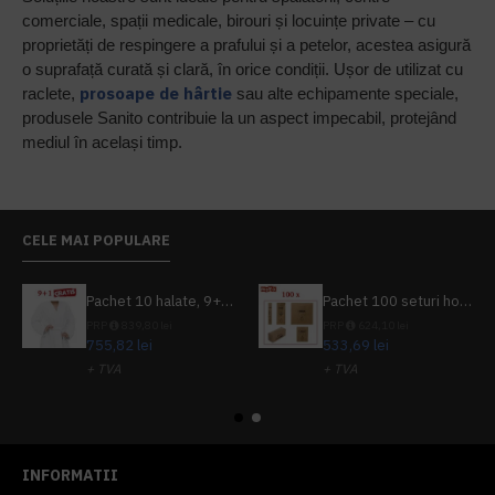
comerciale, spații medicale, birouri și locuințe private – cu
proprietăți de respingere a prafului și a petelor, acestea asigură
o suprafață curată și clară, în orice condiții. Ușor de utilizat cu
prosoape de hârtie
raclete,
sau alte echipamente speciale,
produsele Sanito contribuie la un aspect impecabil, protejând
mediul în același timp.
CELE MAI POPULARE
Pachet 10 halate, 9+1 gratuit
Pachet 100 seturi hoteliere, set dentar, set barbierit, casca de dus, pila unghii, set cusut
PRP
839,80 lei
PRP
624,10 lei
755,82 lei
533,69 lei
+ TVA
+ TVA
914,54 lei
TVA inclus
645,76 lei
TVA inclus
INFORMATII