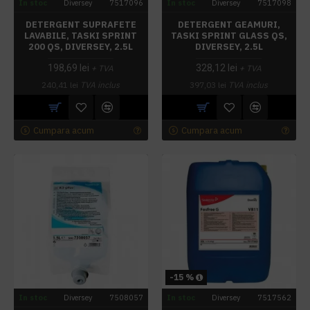
In stoc
Diversey
7517096
In stoc
Diversey
7517098
DETERGENT SUPRAFETE
DETERGENT GEAMURI,
LAVABILE, TASKI SPRINT
TASKI SPRINT GLASS QS,
200 QS, DIVERSEY, 2.5L
DIVERSEY, 2.5L
198,69 lei
328,12 lei
+ TVA
+ TVA
240,41 lei
TVA inclus
397,03 lei
TVA inclus
Cumpara acum
Cumpara acum
-15 %
In stoc
Diversey
7508057
In stoc
Diversey
7517562