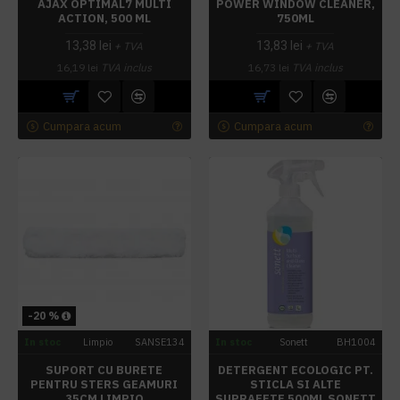
AJAX OPTIMAL7 MULTI
POWER WINDOW CLEANER,
ACTION, 500 ML
750ML
13,38 lei
13,83 lei
+ TVA
+ TVA
16,19 lei
TVA inclus
16,73 lei
TVA inclus
Cumpara acum
Cumpara acum
-20 %
In stoc
Limpio
SANSE134
In stoc
Sonett
BH1004
SUPORT CU BURETE
DETERGENT ECOLOGIC PT.
PENTRU STERS GEAMURI
STICLA SI ALTE
35CM LIMPIO
SUPRAFETE 500ML SONETT