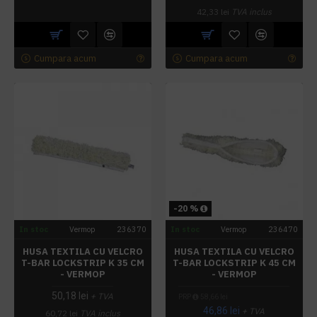
42,33 lei
TVA inclus
Cumpara acum
Cumpara acum
-20 %
In stoc
Vermop
236370
In stoc
Vermop
236470
HUSA TEXTILA CU VELCRO
HUSA TEXTILA CU VELCRO
T-BAR LOCKSTRIP K 35 CM
T-BAR LOCKSTRIP K 45 CM
- VERMOP
- VERMOP
50,18 lei
+ TVA
PRP
58,66 lei
46,86 lei
+ TVA
60,72 lei
TVA inclus