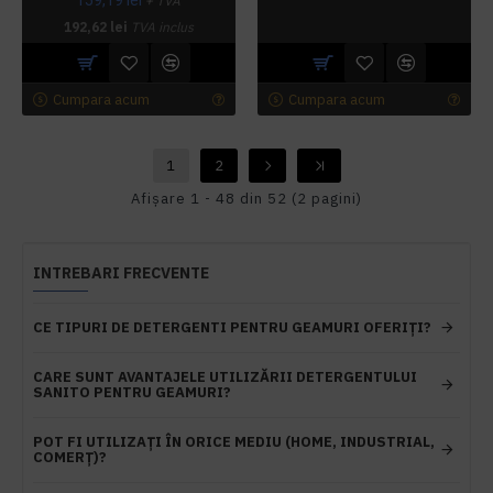
+ TVA
192,62 lei
TVA inclus
Cumpara acum
Cumpara acum
1
2
Afişare 1 - 48 din 52 (2 pagini)
INTREBARI FRECVENTE
CE TIPURI DE DETERGENTI PENTRU GEAMURI OFERIȚI?
CARE SUNT AVANTAJELE UTILIZĂRII DETERGENTULUI
SANITO PENTRU GEAMURI?
POT FI UTILIZAȚI ÎN ORICE MEDIU (HOME, INDUSTRIAL,
COMERȚ)?