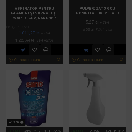
ASPIRATOR PENTRU
PULVERIZATOR CU
GEAMURI ȘI SUPRAFEȚE
POMPITA, 500 ML, ALB
WVP 10 ADV, KÄRCHER
5,27 lei
+ TVA
PRP
1.152,60 lei
6,38 lei
TVA inclus
1.011,27 lei
+ TVA
1.223,64 lei
TVA inclus
Cumpara acum
Cumpara acum
-13 %
In stoc
Sano
7290012117275
In stoc
AQAS
SANIP3812