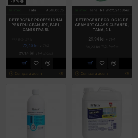
-9 %
In stoc
Fabi
FABGE00C5
In stoc
Tana
RT_WR712468buc
DETERGENT PROFESIONAL
DETERGENT ECOLOGIC DE
PENTRU GEAMURI, FABI,
GEAMURI GLASS CLEANER,
CANISTRA 5L
TANA, 1 L
29,94 lei
+ TVA
PRP
24,67 lei
22,43 lei
+ TVA
36,23 lei
TVA inclus
27,14 lei
TVA inclus
Cumpara acum
Cumpara acum