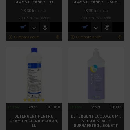
GLASS CLEANER – 1L
GLASS CLEANER – 750ML
23,30 lei
23,30 lei
+ TVA
+ TVA
28,19 lei
TVA inclus
28,19 lei
TVA inclus
Cumpara acum
Cumpara acum
In stoc
EcoLab
3013010
In stoc
Sonett
BH1005
DETERGENT PENTRU
DETERGENT ECOLOGIC PT.
GEAMURI CLINIL ECOLAB,
STICLA SI ALTE
1L
SUPRAFETE 1L SONETT