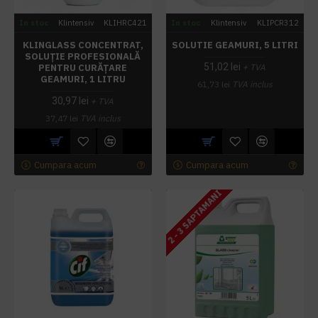
In stoc
Klintensiv
KLIHRC421
In stoc
Klintensiv
KLIPCR312
KLINGLASS CONCENTRAT,
SOLUTIE GEAMURI, 5 LITRI
SOLUȚIE PROFESIONALĂ
51,02 lei
PENTRU CURĂȚARE
+ TVA
GEAMURI, 1 LITRU
61,73 lei
TVA inclus
30,97 lei
+ TVA
37,47 lei
TVA inclus
Cumpara acum
Cumpara acum
2 - 3 SAPTAMANI