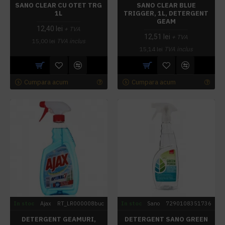
SANO CLEAR CU OTET TRG
SANO CLEAR BLUE
1L
TRIGGER, 1L, DETERGENT
GEAM
12,40 lei
+ TVA
12,51 lei
+ TVA
15,00 lei
TVA inclus
15,14 lei
TVA inclus
Cumpara acum
Cumpara acum
In stoc
Ajax
RT_LR000008buc
In stoc
Sano
7290108351736
DETERGENT GEAMURI,
DETERGENT SANO GREEN