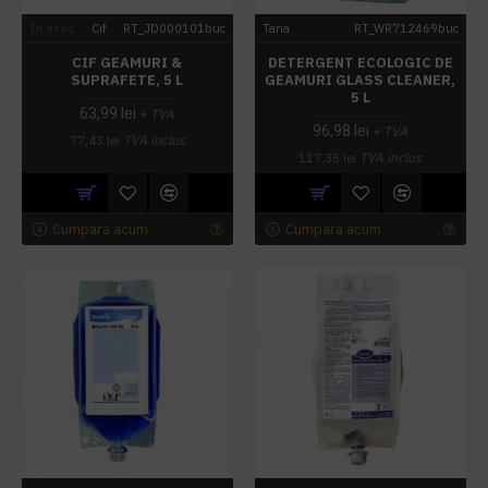
In stoc
Cif
RT_JD000101buc
Tana
RT_WR712469buc
CIF GEAMURI &
DETERGENT ECOLOGIC DE
SUPRAFETE, 5 L
GEAMURI GLASS CLEANER,
5 L
63,99 lei
+ TVA
96,98 lei
+ TVA
77,43 lei
TVA inclus
117,35 lei
TVA inclus
Cumpara acum
Cumpara acum