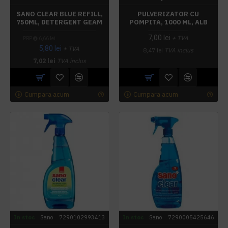
SANO CLEAR BLUE REFILL,
PULVERIZATOR CU
750ML, DETERGENT GEAM
POMPITA, 1000 ML, ALB
7,00 lei
+ TVA
PRP
6,66 lei
5,80 lei
+ TVA
8,47 lei
TVA inclus
7,02 lei
TVA inclus
Cumpara acum
Cumpara acum
In stoc
Sano
7290102993413
In stoc
Sano
7290005425646