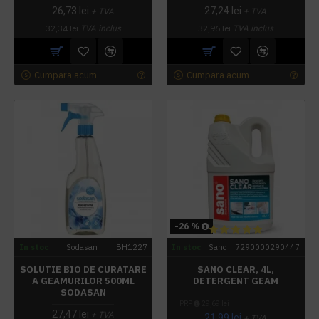
26,73 lei
27,24 lei
+ TVA
+ TVA
32,34 lei
TVA inclus
32,96 lei
TVA inclus
Cumpara acum
Cumpara acum
-26 %
In stoc
Sodasan
BH1227
In stoc
Sano
7290000290447
SOLUTIE BIO DE CURATARE
SANO CLEAR, 4L,
A GEAMURILOR 500ML
DETERGENT GEAM
SODASAN
PRP
29,69 lei
27,47 lei
+ TVA
21,99 lei
+ TVA