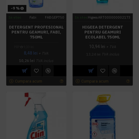
-9 %
In stoc
Fabi
FABGEP750
In stoc
Higeea
ART000000002173
DETERGENT PROFESIONAL
HIGEEA DETERGENT
PENTRU GEAMURI, FABI,
PENTRU GEAMURI
750ML
ECOLABEL 750ML
10,94 lei
+ TVA
PRP
9,33 lei
8,48 lei
+ TVA
13,24 lei
TVA inclus
10,26 lei
TVA inclus
Cumpara acum
Cumpara acum