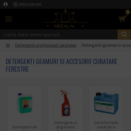
0314 100 110
0
Detergenti profesionali curatenie
Detergenti geamuri si acce
DETERGENTI GEAMURI SI ACCESORII CURATARE
FERESTRE
Detergenti si
Dezinfectanti
Detergenti de
degresanti
medicali si