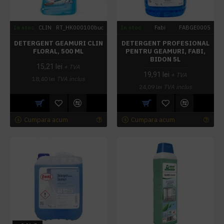
In stoc
CLIN
RT_HK000100buc
In stoc
Fabi
FABGE0005
DETERGENT GEAMURI CLIN
DETERGENT PROFESIONAL
FLORAL, 500 ML
PENTRU GEAMURI, FABI,
BIDON 5L
15,21 lei
+ TVA
19,91 lei
+ TVA
18,40 lei
TVA inclus
24,09 lei
TVA inclus
Cumpara acum
Cumpara acum