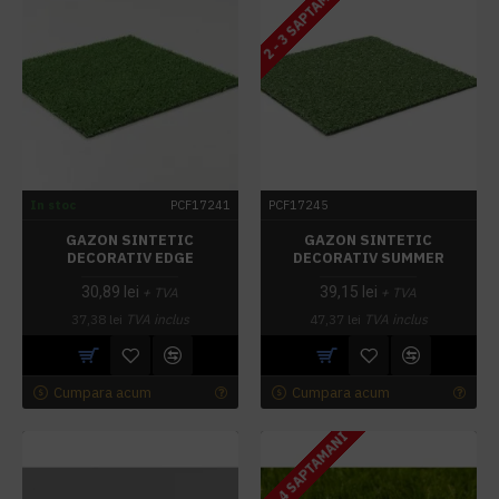
2 - 3 SAPTAMANI
In stoc
PCF17241
PCF17245
GAZON SINTETIC
GAZON SINTETIC
DECORATIV EDGE
DECORATIV SUMMER
30,89 lei
39,15 lei
+ TVA
+ TVA
37,38 lei
TVA inclus
47,37 lei
TVA inclus
Cumpara acum
Cumpara acum
3 - 4 SAPTAMANI