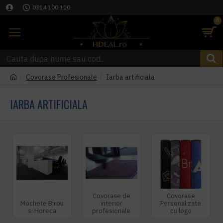
0314 100 110
0
Covorase Profesionale
Iarba artificiala
IARBA ARTIFICIALA
Covorase de
Covorase
Mochete Birou
interior
Personalizate
si Horeca
profesionale
cu logo