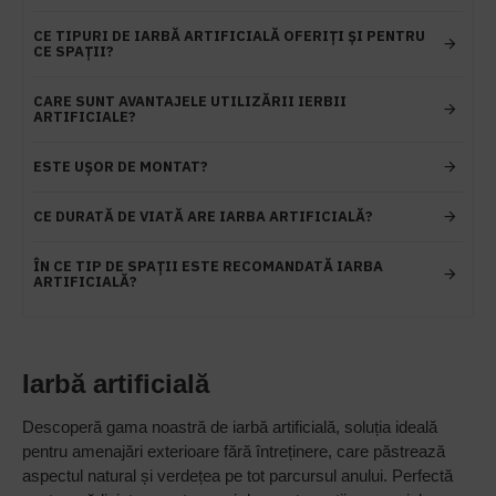
CE TIPURI DE IARBĂ ARTIFICIALĂ OFERIȚI ȘI PENTRU
CE SPAȚII?
CARE SUNT AVANTAJELE UTILIZĂRII IERBII
ARTIFICIALE?
ESTE UȘOR DE MONTAT?
CE DURATĂ DE VIATĂ ARE IARBA ARTIFICIALĂ?
ÎN CE TIP DE SPAȚII ESTE RECOMANDATĂ IARBA
ARTIFICIALĂ?
Iarbă artificială
Descoperă gama noastră de iarbă artificială, soluția ideală
pentru amenajări exterioare fără întreținere, care păstrează
aspectul natural și verdețea pe tot parcursul anului. Perfectă