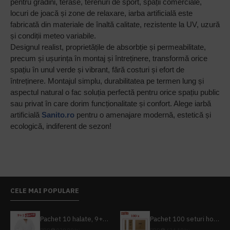
pentru grădini, terase, terenuri de sport, spații comerciale,
locuri de joacă și zone de relaxare, iarba artificială este
fabricată din materiale de înaltă calitate, rezistente la UV, uzură
și condiții meteo variabile.
Designul realist, proprietățile de absorbție și permeabilitate,
precum și ușurința în montaj și întreținere, transformă orice
spațiu în unul verde și vibrant, fără costuri și efort de
întreținere. Montajul simplu, durabilitatea pe termen lung și
aspectul natural o fac soluția perfectă pentru orice spațiu public
sau privat în care dorim funcționalitate și confort. Alege iarbă
artificială
Sanito.ro
pentru o amenajare modernă, estetică și
ecologică, indiferent de sezon!
CELE MAI POPULARE
Pachet 10 halate, 9+1 gratuit
Pachet 100 seturi hoteliere, set dentar, set barbierit, casca de dus, pila unghii, set cusut