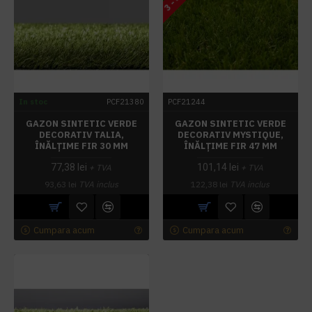
In stoc
PCF21380
PCF21244
GAZON SINTETIC VERDE
GAZON SINTETIC VERDE
DECORATIV TALIA,
DECORATIV MYSTIQUE,
ÎNĂLȚIME FIR 30 MM
ÎNĂLȚIME FIR 47 MM
77,38 lei
101,14 lei
+ TVA
+ TVA
93,63 lei
TVA inclus
122,38 lei
TVA inclus
Cumpara acum
Cumpara acum