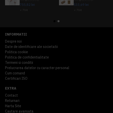
PRP
839,80 lei
PRP
624,10 lei
755,82 lei
533,69 lei
+ TVA
+ TVA
914,54 lei
TVA inclus
645,76 lei
TVA inclus
INFORMATII
Despre noi
Date de identificare ale societatii
Politica cookie
Politica de confidentialitate
Termeni si conditii
Prelucrarea datelor cu caracter personal
Cum comand
Certificari ISO
EXTRA
Contact
Returnari
Harta Site
Cautare avansata