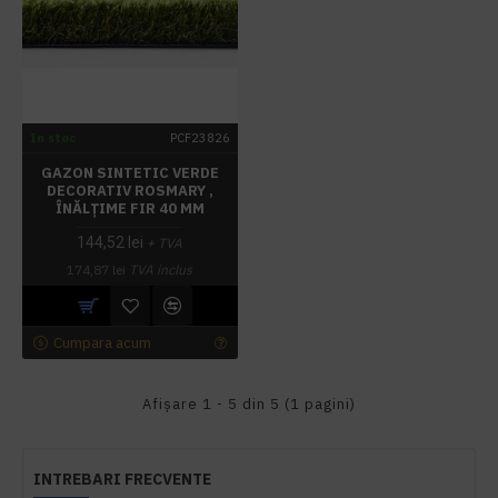
In stoc
PCF23826
GAZON SINTETIC VERDE
DECORATIV ROSMARY ,
ÎNĂLȚIME FIR 40 MM
144,52 lei
+ TVA
174,87 lei
TVA inclus
Cumpara acum
Afişare 1 - 5 din 5 (1 pagini)
INTREBARI FRECVENTE