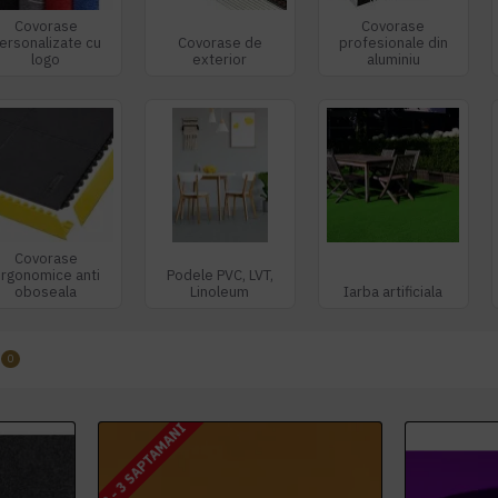
Covorase
Covorase
ersonalizate cu
Covorase de
profesionale din
logo
exterior
aluminiu
Covorase
rgonomice anti
Podele PVC, LVT,
oboseala
Linoleum
Iarba artificiala
0
2 - 3 SAPTAMANI