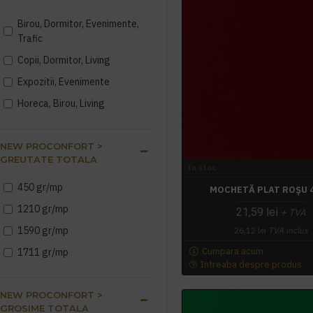
Birou, Dormitor, Evenimente,
Trafic
Copii, Dormitor, Living
Expozitii, Evenimente
Horeca, Birou, Living
NEW PROCONFORT >
GREUTATE TOTALA
In stoc
450 gr/mp
MOCHETĂ PLAT ROȘU 
1210 gr/mp
21,59 lei
+ TVA
1590 gr/mp
26,12 lei
TVA inclus
Cumpara acum
1711 gr/mp
Intreaba despre produs
NEW PROCONFORT >
GROSIME TOTALA