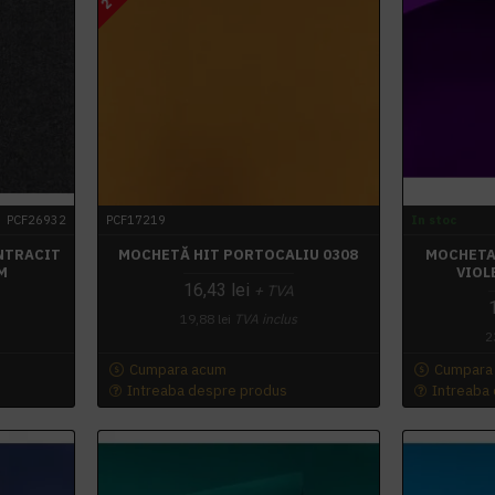
PCF26932
PCF17219
In stoc
NTRACIT
MOCHETĂ HIT PORTOCALIU 0308
MOCHETA
M
VIOL
16,43 lei
+ TVA
19,88 lei
TVA inclus
2
Cumpara acum
Cumpara
Intreaba despre produs
Intreaba