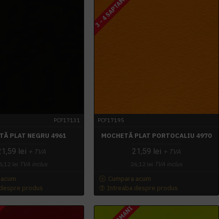
3 - 4 SAPTAMANI
PCF17131
PCF17195
Ă PLAT NEGRU 4961
MOCHETĂ PLAT PORTOCALIU 4970
21,59 lei
21,59 lei
+ TVA
+ TVA
6,12 lei
TVA inclus
26,12 lei
TVA inclus
 acum
Cumpara acum
 despre produs
Intreaba despre produs