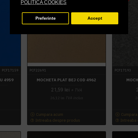
3 - 4 SAPTAMANI
3 - 4 SAPTAMANI
POLITICA COOKIES
Preferinte
Accept
PCF17159
PCF22691
PCF17193
U 4959
MOCHETA PLAT BEJ COD 4962
MOCH
21,59 lei
+ TVA
26,12 lei
TVA inclus
2
Cumpara acum
Cumpara
Intreaba despre produs
Intreaba