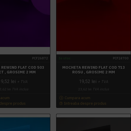
PCF26872
In stoc
PCF24700
 REWIND FLAT COD 503
MOCHETA REWIND FLAT COD 713
ET , GROSIME 2 MM
ROSU , GROSIME 2 MM
19,52 lei
19,52 lei
+ TVA
+ TVA
3,62 lei
TVA inclus
23,62 lei
TVA inclus
 acum
Cumpara acum
 despre produs
Intreaba despre produs