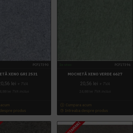
PCF17390
In stoc
PCF17396
ETĂ XENO GRI 2531
MOCHETĂ XENO VERDE 6627
20,56 lei
20,56 lei
+ TVA
+ TVA
4,88 lei
TVA inclus
24,88 lei
TVA inclus
 acum
Cumpara acum
 despre produs
Intreaba despre produs