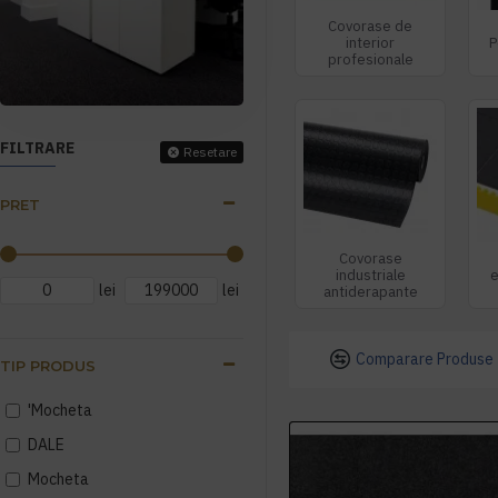
Covorase de
interior
P
profesionale
FILTRARE
Resetare
PRET
Covorase
industriale
e
lei
lei
antiderapante
Comparare Produse
TIP PRODUS
'Mocheta
DALE
Mocheta