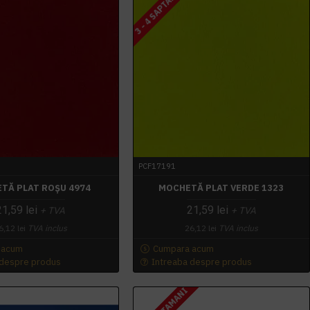
3 - 4 SAPTAMANI
PCF17191
TĂ PLAT ROȘU 4974
MOCHETĂ PLAT VERDE 1323
21,59 lei
21,59 lei
+ TVA
+ TVA
6,12 lei
TVA inclus
26,12 lei
TVA inclus
 acum
Cumpara acum
 despre produs
Intreaba despre produs