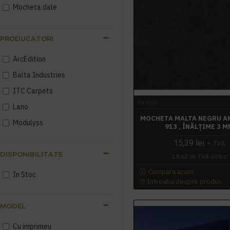
Mocheta dale
PRODUCATORI
ArcEdition
Balta Industries
ITC Carpets
In stoc
Lano
MOCHETA MALTA NEGRU A
Modulyss
913 , ÎNĂLȚIME 3 M
15,39 lei
+ TVA
DISPONIBILITATE
18,62 lei
TVA inclus
Cumpara acum
In Stoc
Intreaba despre produs
MODEL
Cu imprimeu