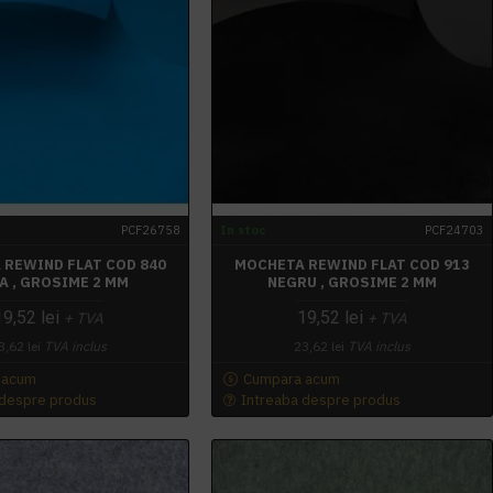
PCF26758
In stoc
PCF24703
 REWIND FLAT COD 840
MOCHETA REWIND FLAT COD 913
A , GROSIME 2 MM
NEGRU , GROSIME 2 MM
19,52 lei
19,52 lei
+ TVA
+ TVA
3,62 lei
TVA inclus
23,62 lei
TVA inclus
 acum
Cumpara acum
 despre produs
Intreaba despre produs