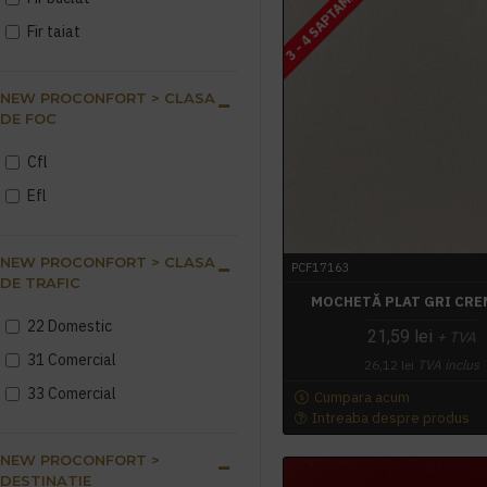
3 - 4 SAPTAMANI
Fir taiat
NEW PROCONFORT > CLASA
DE FOC
Cfl
Efl
NEW PROCONFORT > CLASA
PCF17163
DE TRAFIC
MOCHETĂ PLAT GRI CRE
22 Domestic
21,59 lei
+ TVA
31 Comercial
26,12 lei
TVA inclus
33 Comercial
Cumpara acum
Intreaba despre produs
NEW PROCONFORT >
DESTINATIE