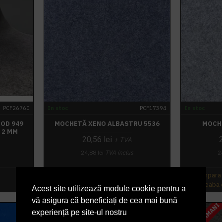
PCF26760
In stoc
PCF17394
In stoc
OD 949
MOCHETĂ XENO ALBASTRU 5536
MOCH
 2 MM
20,56 lei
+ TVA
24,88 lei
TVA inclus
2
Cumpara acum
Cumpara
Intreaba despre produs
Intreaba
Acest site utilizează module cookie pentru a
vă asigura că beneficiați de cea mai bună
experiență pe site-ul nostru