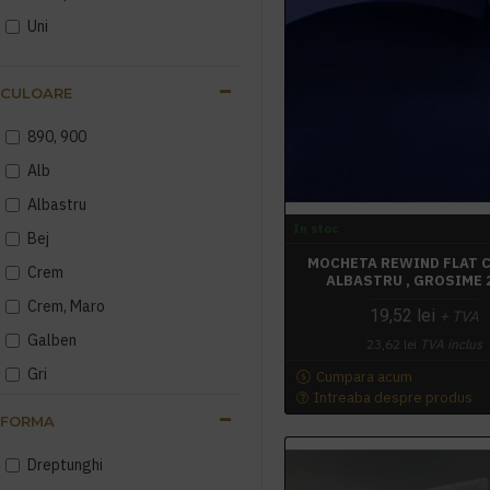
Uni
CULOARE
890, 900
Alb
Albastru
In stoc
Bej
MOCHETA REWIND FLAT C
Crem
ALBASTRU , GROSIME 
Crem, Maro
19,52 lei
+ TVA
Galben
23,62 lei
TVA inclus
Gri
Cumpara acum
Intreaba despre produs
Gri - Crem
FORMA
Maro
Dreptunghi
Negru