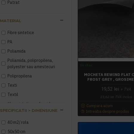
Patrat
Portocaliu
Rosu
MATERIAL
Verde
Fibre sintetice
antracit-bej
PA
diverse
Poliamida
Poliamida, polipropilena,
In stoc
polyester sau amestecuri
MOCHETA REWIND FLAT C
Polipropilena
FROST GREY , GROSIME
Texti
19,52 lei
+ TVA
Textil
23,62 lei
TVA inclus
fibre sintetice poliamida,
Cumpara acum
polipropilena, polyester sau
SPECIFICATII > DIMENSIUNE
Intreaba despre produs
amestecuri
40 m2/ rola
fibre
50x50 cm
sinteticepoliamida,polipropil