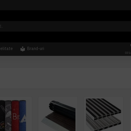
delitate
Brand-uri
031