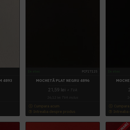
In stoc
PCF17125
In stoc
M 4893
MOCHETĂ PLAT NEGRU 4896
MOCHET
21,59 lei
+ TVA
26,12 lei
TVA inclus
2
Cumpara acum
Cumpara
Intreaba despre produs
Intreaba