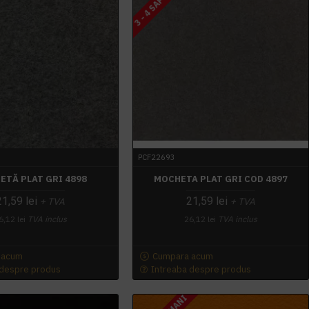
3 - 4 SAPTAMANI
PCF22693
ETĂ PLAT GRI 4898
MOCHETA PLAT GRI COD 4897
21,59 lei
21,59 lei
+ TVA
+ TVA
6,12 lei
TVA inclus
26,12 lei
TVA inclus
 acum
Cumpara acum
 despre produs
Intreaba despre produs