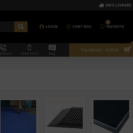
INFO LIVRARE
0
LOGIN
CONT NOU
FAVORITE
0 produs(e) - 0,00 lei
4100110
0740230170
Blog