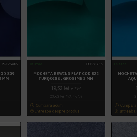
PCF25409
In stoc
PCF26756
In stoc
OD 809
MOCHETA REWIND FLAT COD 822
MOCHETA
2 MM
TURQOISE , GROSIME 2 MM
AQU
19,52 lei
+ TVA
23,62 lei
TVA inclus
2
Cumpara acum
Cumpara
Intreaba despre produs
Intreaba