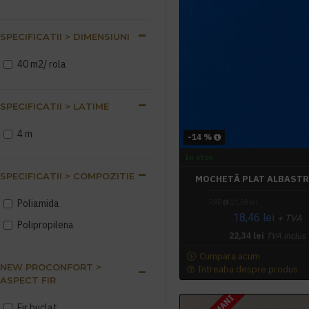
ena, polyester sau
amestecuri
SPECIFICATII > DIMENSIUNI
poliamida,polipropilena,
polyester sau amestecuri
40 m2/ rola
SPECIFICATII > LATIME
4 m
-14 %
In stoc
SPECIFICATII > COMPOZITIE
MOCHETĂ PLAT ALBASTR
Poliamida
PRP
21,59 lei
18,46 lei
+ TVA
Polipropilena
22,34 lei
TVA inclus
Cumpara acum
NEW PROCONFORT >
Intreaba despre produs
ASPECT FIR
Fir buclat