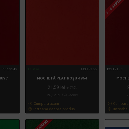
3 - 4 SAPTAMANI
PCF17147
In stoc
PCF17155
PCF17190
4877
MOCHETĂ PLAT ROȘU 4964
MOCHE
21,59 lei
+ TVA
26,12 lei
TVA inclus
2
Cumpara acum
Cumpara
Intreaba despre produs
Intreaba