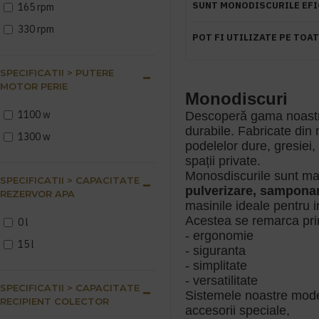
SUNT MONODISCURILE EFIC
165 rpm
330 rpm
POT FI UTILIZATE PE TOA
SPECIFICATII > PUTERE
MOTOR PERIE
Monodiscuri
1100 w
Descoperă gama noastră 
durabile. Fabricate din 
1300 w
podelelor dure, gresiei, 
spații private.
Monosdiscurile sunt mas
SPECIFICATII > CAPACITATE
pulverizare, samponare
REZERVOR APA
masinile ideale pentru in
Acestea se remarca prin
0 l
- ergonomie
15 l
- siguranta
- simplitate
- versatilitate
SPECIFICATII > CAPACITATE
Sistemele noastre moder
RECIPIENT COLECTOR
accesorii speciale,