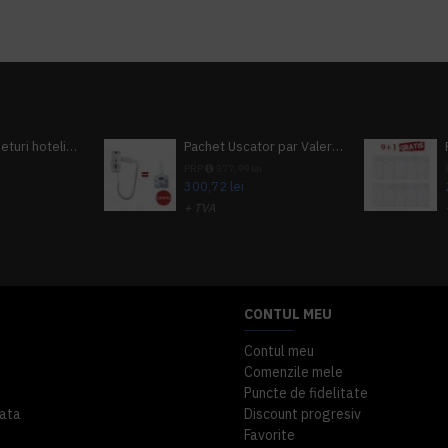
Pachet 100 seturi hoteliere, set dentar, set barbierit, casca de dus, pila unghii, set cusut
Pachet Uscator par Valera Action Super Plus + GRATUIT Sampon si gel de dus Tork
i
PRP
377,99 lei
300,72 lei
+ TVA
A inclus
363,87 lei
TVA inclus
CONTUL MEU
Contul meu
Comenzile mele
Puncte de fidelitate
ata
Discount progresiv
Favorite