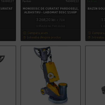
74000137
Fantom
74000112
In stoc
CURATAT
MONODISC DE CURATAT PARDOSELI,
BAZIN SOL
ALBASTRU - LABOMAT DISC 1100P
3.268,20 lei
1.
+ TVA
3.954,52 lei
TVA inclus
1.6
Cumpara acum
Cumpara
Intreaba despre produs
Intreaba