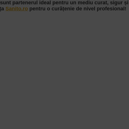
unt partenerul ideal pentru un mediu curat, sigur și s
nța
Sanito.ro
pentru o curățenie de nivel profesional!