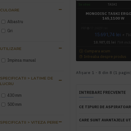
In stoc
TASKI
CULOARE
MONODISC TASKI ERG
165,1100 W
Albastru
PRP
17.260,91 lei
Gri
15.691,74 lei
+ TV
18.987,01 lei
TVA incl
UTILIZARE
Cumpara acum
Intreaba despre produs
Impinsa manual
Afişare 1 - 8 din 8 (1 pagini
SPECIFICATII > LATIME DE
LUCRU
INTREBARI FRECVENTE
430 mm
500 mm
CE TIPURI DE ASPIRATOA
CARE SUNT AVANTAJELE U
SPECIFICATII > VITEZA PERIE