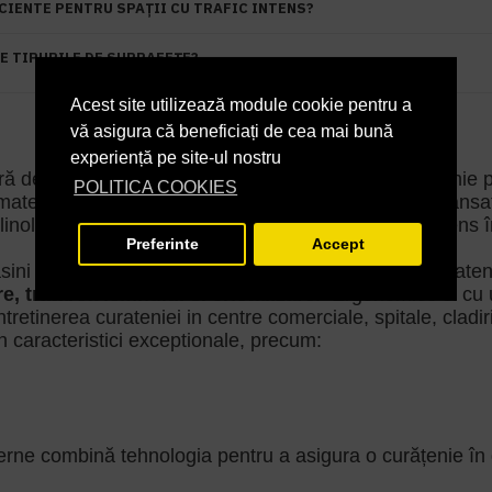
IENTE PENTRU SPAȚII CU TRAFIC INTENS?
TE TIPURILE DE SUPRAFEȚE?
Acest site utilizează module cookie pentru a
vă asigura că beneficiați de cea mai bună
experiență pe site-ul nostru
de monodiscuri, proiectate pentru a oferi o curățenie pro
POLITICA COOKIES
materiale de înaltă calitate și dotate cu tehnologii avans
linoleumului, PVC-ului și altor suprafețe de trafic intens î
Preferinte
Accept
ini profesionale care asigura sarcini multiple de curat
, tratarea lemnului si cristalizare
. Ergonomice si cu u
tretinerea curateniei in centre comerciale, spitale, cladiri 
 caracteristici exceptionale, precum:
ne combină tehnologia pentru a asigura o curățenie în deta