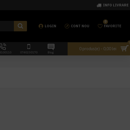
INFO LIVRARE
0
LOGIN
CONT NOU
FAVORITE
0 produs(e) - 0,00 lei
4100110
0740230170
Blog