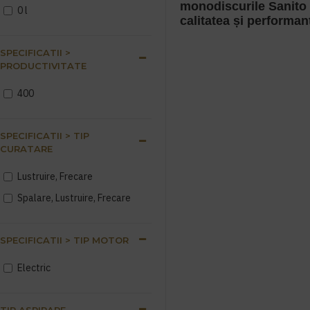
monodiscurile Sanito s
0 l
calitatea și performa
SPECIFICATII >
PRODUCTIVITATE
400
SPECIFICATII > TIP
CURATARE
Lustruire, Frecare
Spalare, Lustruire, Frecare
SPECIFICATII > TIP MOTOR
Electric
TIP ASPIRARE