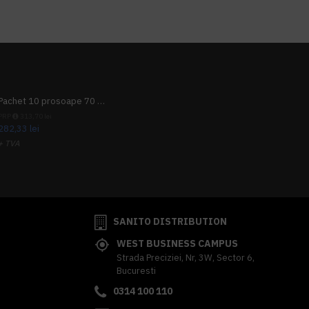
Pachet 10 prosoape 70 x 140cm 9 + 1 gratuit
PRP
313,70 lei
282,33 lei
+ TVA
341,62 lei
TVA inclus
SANITO DISTRIBUTION
WEST BUSINESS CAMPUS
Strada Preciziei, Nr, 3W, Sector 6,
Bucuresti
0314 100 110