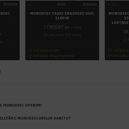
8003850
In stoc
TASKI
8004020
In stoc
ODISC
MONODISC TASKI ERGODISC DUO,
MONODISC
1100 W
13
LUSTRUI
17.805,87 lei
+ TVA
18.
A
21.545,10 lei
TVA inclus
22.
us
Cumpara acum
Cumpara
Intreaba despre produs
Intreaba
)
RE MONODISC OFERIM?
TILIZĂRII MONODISCURILOR SANITO?