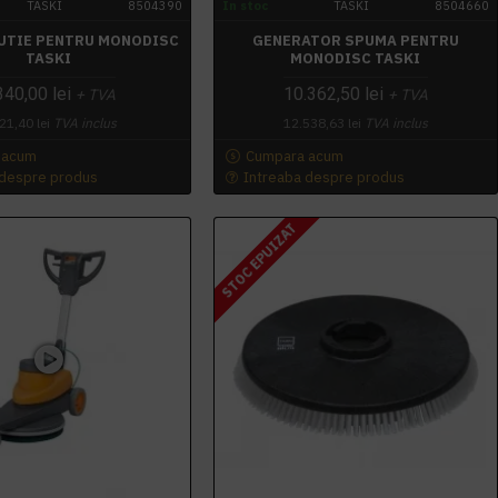
TASKI
8504390
In stoc
TASKI
8504660
UTIE PENTRU MONODISC
GENERATOR SPUMA PENTRU
TASKI
MONODISC TASKI
340,00 lei
10.362,50 lei
+ TVA
+ TVA
21,40 lei
TVA inclus
12.538,63 lei
TVA inclus
 acum
Cumpara acum
 despre produs
Intreaba despre produs
STOC EPUIZAT