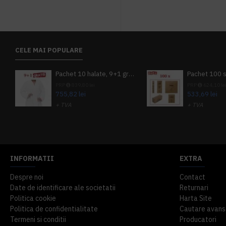
CELE MAI POPULARE
Pachet 10 halate, 9+1 gratuit
PRP
839,80 lei
PRP
624,10 le
755,82 lei
533,69 lei
+ TVA
+ TVA
914,54 lei
TVA inclus
645,76 lei
TV
INFORMATII
EXTRA
Despre noi
Contact
Date de identificare ale societatii
Returnari
Politica cookie
Harta Site
Politica de confidentialitate
Cautare avans
Termeni si conditii
Producatori