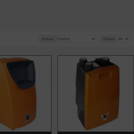
Sortare
Afisare