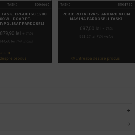
TASKI
8004660
TASKI
8504750
 TASKI ERGODISC 1200,
PERIE ROTATIVA STANDARD 43 CM
00 W - DOAR PT.
MASINA PARDOSELI TASKI
T/POLISAT PARDOSELI
687,00 lei
+ TVA
879,90 lei
+ TVA
831,27 lei
TVA inclus
844,68 lei
TVA inclus
 acum
 despre produs
Intreaba despre produs