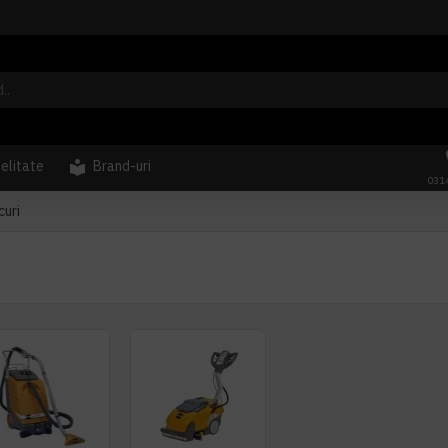
delitate
Brand-uri
031
uri