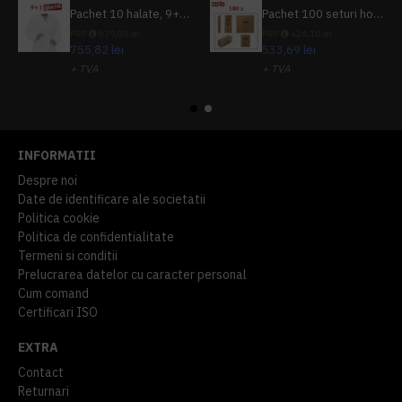
Pachet 10 halate, 9+1 gratuit
Pachet 100 seturi hoteliere, set dentar, set barbierit, casca de dus, pila unghii, set cusut
PRP
839,80 lei
PRP
624,10 lei
755,82 lei
533,69 lei
+ TVA
+ TVA
914,54 lei
TVA inclus
645,76 lei
TVA inclus
INFORMATII
Despre noi
Date de identificare ale societatii
Politica cookie
Politica de confidentialitate
Termeni si conditii
Prelucrarea datelor cu caracter personal
Cum comand
Certificari ISO
EXTRA
Contact
Returnari