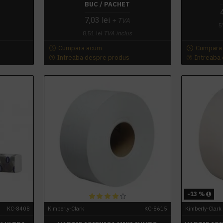
BUC / PACHET
7,03 lei
+ TVA
5
8,51 lei
TVA inclus
Cumpara acum
Cumpara
Intreaba despre produs
Intreaba
-13 %
KC-8408
Kimberly-Clark
KC-8615
Kimberly-Clark