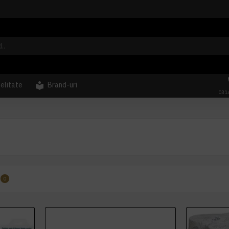
delitate
Brand-uri
031
0