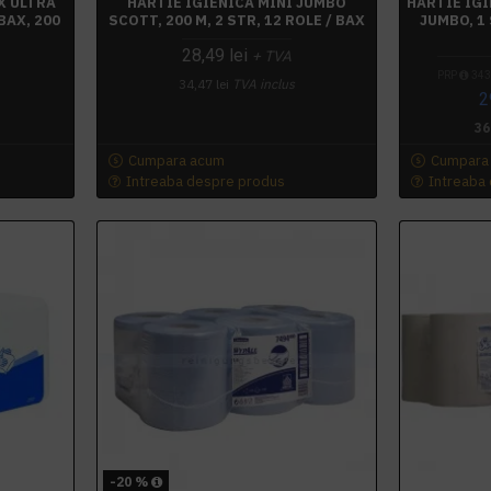
X ULTRA
HARTIE IGIENICA MINI JUMBO
HARTIE IGI
BAX, 200
SCOTT, 200 M, 2 STR, 12 ROLE / BAX
JUMBO, 1 
28,49 lei
+ TVA
PRP
343,
34,47 lei
TVA inclus
2
36
Cumpara acum
Cumpara
Intreaba despre produs
Intreaba
-20 %