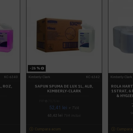
-26 %
KC-6340
Kimberly-Clark
KC-6342
Kimberly-Clark
, ROZ,
SAPUN SPUMA DE LUX 1L, ALB,
ROLA HART
KIMBERLY-CLARK
1STRAT, 6
& HYGIE
PRP
70,75 lei
52,41 lei
+ TVA
9
63,42 lei
TVA inclus
Cumpara acum
Cumpara