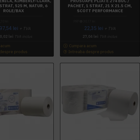
ENICA, KIMBERLY-CLARK,
PROSOAPE PLIATE 274 BUC /
STRAT, 525 M, NATUR, 6
PACHET, 1 STRAT, 21 X 21.5 CM,
ROLE/BAX
SCOTT PERFORMANCE
70 lei
PRP
30,17 lei
97,54 lei
22,35 lei
+ TVA
+ TVA
0,02 lei
TVA inclus
27,04 lei
TVA inclus
 acum
Cumpara acum
 despre produs
Intreaba despre produs