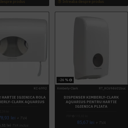
 despre produs
Intreaba despre produs
-26 %
KC-6992
Kimberly-Clark
RT_KC694601buc
 HARTIE IGIENICA ROLA
DISPENSER KIMBERLY-CLARK
BERLY-CLARK AQUARIUS
AQUARIUS PENTRU HARTIE
IGIENICA PLIATA
,36 lei
PRP
115,65 lei
78,93 lei
+ TVA
85,67 lei
+ TVA
,51 lei
TVA inclus