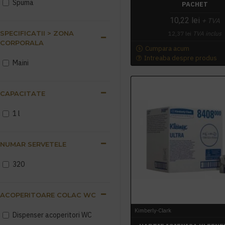
Spuma
PACHET
10,22 lei
+ TVA
SPECIFICATII > ZONA
12,37 lei
TVA inclus
CORPORALA
Cumpara acum
Intreaba despre produs
Maini
CAPACITATE
1 l
NUMAR SERVETELE
320
ACOPERITOARE COLAC WC
Kimberly-Clark
Dispenser acoperitori WC