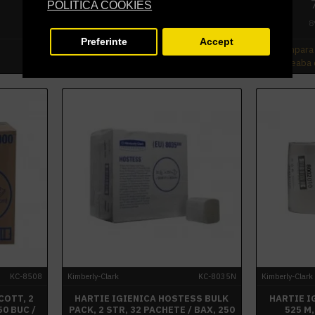
POLITICA COOKIES
551,74 lei
TVA inclus
8
Preferinte
Accept
Cumpara acum
Cumpara
Intreaba despre produs
Intreaba
KC-8508
Kimberly-Clark
KC-8035N
Kimberly-Clark
COTT, 2
HARTIE IGIENICA HOSTESS BULK
HARTIE I
50 BUC /
PACK, 2 STR, 32 PACHETE / BAX, 250
525 M,