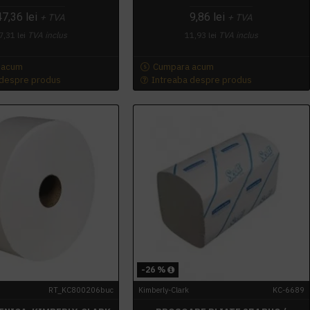
47,36 lei
9,86 lei
+ TVA
+ TVA
7,31 lei
TVA inclus
11,93 lei
TVA inclus
 acum
Cumpara acum
 despre produs
Intreaba despre produs
-26 %
RT_KC800206buc
Kimberly-Clark
KC-6689