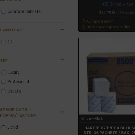
105,54 lei
+ TVA
Curatare delicata
127,70 lei
TVA inclus
Cumpara acum
Intreaba despre produs
CANTITATE
1 l
TIP
Luxury
Profesional
Uscata
SPECIFICATII >
FORMA/TEXTURA
Kimberly-Clark
Lichid
HARTIE IGIENICA BULK S
STR, 36 PACHETE / BAX, 2