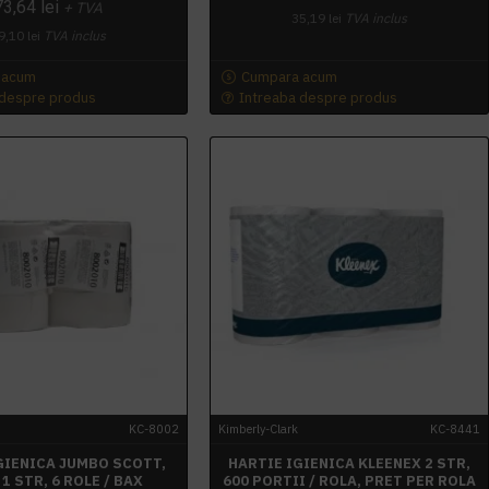
73,64 lei
+ TVA
35,19 lei
TVA inclus
9,10 lei
TVA inclus
 acum
Cumpara acum
 despre produs
Intreaba despre produs
KC-8002
Kimberly-Clark
KC-8441
GIENICA JUMBO SCOTT,
HARTIE IGIENICA KLEENEX 2 STR,
 1 STR, 6 ROLE / BAX
600 PORTII / ROLA, PRET PER ROLA