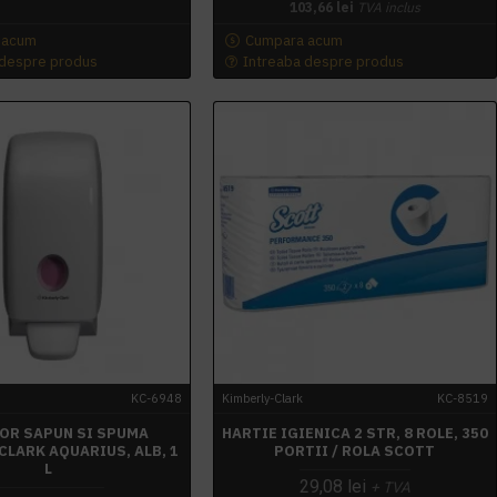
103,66 lei
TVA inclus
 acum
Cumpara acum
 despre produs
Intreaba despre produs
KC-6948
Kimberly-Clark
KC-8519
OR SAPUN SI SPUMA
HARTIE IGIENICA 2 STR, 8 ROLE, 350
CLARK AQUARIUS, ALB, 1
PORTII / ROLA SCOTT
L
29,08 lei
+ TVA