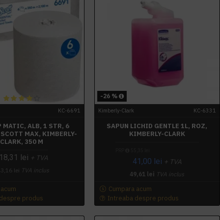
-26 %
KC-6691
Kimberly-Clark
KC-6331
MATIC, ALB, 1 STR, 6
SAPUN LICHID GENTLE 1L, ROZ,
 SCOTT MAX, KIMBERLY-
KIMBERLY-CLARK
CLARK, 350 M
PRP
55,35 lei
18,31 lei
+ TVA
41,00 lei
+ TVA
3,16 lei
TVA inclus
49,61 lei
TVA inclus
 acum
Cumpara acum
 despre produs
Intreaba despre produs