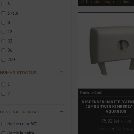
Intreaba despre produs
6
Sapunuri lichide, spuma si
crema
6 role
8
12
32
36
200
274
NUMAR STRATURI
340
1
Kimberly-Clark
2
DISPENSER HARTIE IGIEN
JUMBO TWIN KIMBERLY
AQUARIUS
DESTINAT PENTRU
75,92 lei
+ TVA
Hartie colac WC
91,86 lei
TVA inclus
Hartie igienica