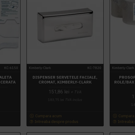
KC-6150
Kimberly-Clark
KC-7820
Kimberly-Clark
ALETA
DISPENSER SERVETELE FACIALE,
PROSOP 
 CERATA
CROMAT, KIMBERLY-CLARK
ROLE/BAX
151,86 lei
+ TVA
1
183,75 lei
TVA inclus
14
Cumpara acum
Cumpara
Intreaba despre produs
Intreaba