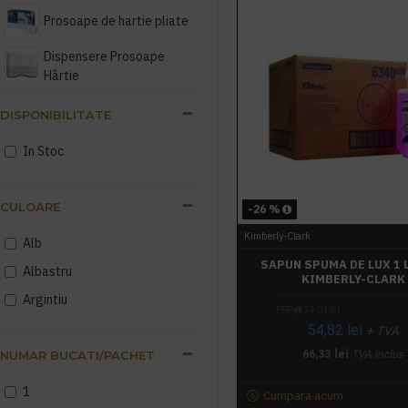
Prosoape de hartie pliate
Dispensere Prosoape
Hârtie
Role prosop hartie
DISPONIBILITATE
Dispensere rola prosop
In Stoc
hartie
Role hartie industriala
CULOARE
-26 %
Kimberly-Clark
Dispensere servetele
Alb
masa, servetele faciale
SAPUN SPUMA DE LUX 1 L
Albastru
KIMBERLY-CLARK
Dozatoare Săpun Lichid
Argintiu
PRP
74,01 lei
54,82 lei
Dispensere Odorizant
+ TVA
Profesionale
66,33 lei
TVA inclus
NUMAR BUCATI/PACHET
Dispensere hartie
1
Cumpara acum
acoperitoare colac wc