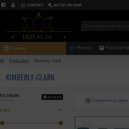
CONTACT
ACTIVI IN SEAP
Promotii
Puncte de fi
Produse
Producător
Kimberly-Clark
KIMBERLY-CLARK
FILTRARE
Resetare
Comparare produse
PRET