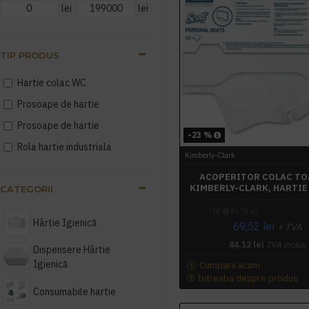
lei
lei
TIP PRODUS
Hartie colac WC
Prosoape de hartie
Prosoape de hartie
-23 %
Rola hartie industriala
Kimberly-Clark
ACOPERITOR COLAC TO
KIMBERLY-CLARK, HARTIE
CATEGORII
PRP
89,78 lei
Hârtie Igienică
69,52 lei
+ TVA
84,12 lei
TVA inclus
Dispensere Hârtie
Igienică
Cumpara acum
Intreaba despre produs
Consumabile hartie