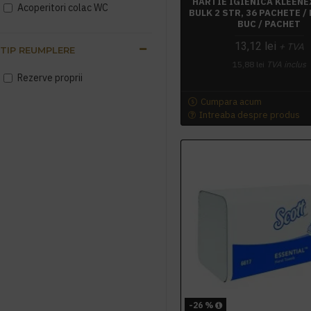
HARTIE IGIENICA KLEENE
Acoperitori colac WC
BULK 2 STR, 36 PACHETE / 
BUC / PACHET
13,12 lei
+ TVA
TIP REUMPLERE
15,88 lei
TVA inclus
Rezerve proprii
Cumpara acum
Intreaba despre produs
-26 %