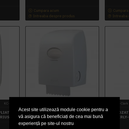
Cumpara acum
Cumpara
Intreaba despre produs
Intreaba
KC-6945
Kimberly-Clark
KC-6959
Kimberly-Clark
Acest site utilizează module cookie pentru a
PLIATE
DISPENSER PROSOP MATIC
DOZAT
vă asigura că beneficiați de cea mai bună
ARIUS
KIMBERLY-CLARK AQUARIUS
KIMBERLY-
experiență pe site-ul nostru
455,98 lei
+ TVA