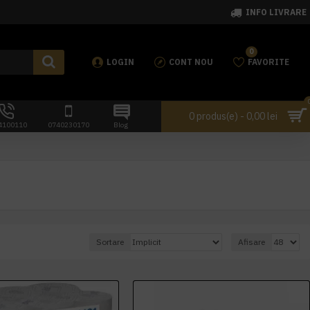
INFO LIVRARE
0
LOGIN
CONT NOU
FAVORITE
0 produs(e) - 0,00 lei
4100110
0740230170
Blog
Sortare
Afisare