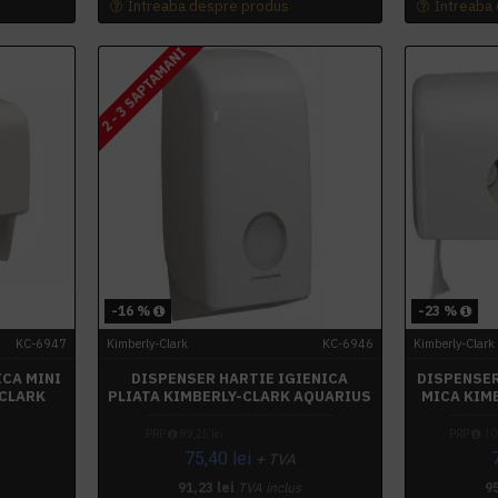
Intreaba despre produs
Intreaba
2 - 3 SAPTAMANI
-16 %
-23 %
KC-6947
Kimberly-Clark
KC-6946
Kimberly-Clark
ICA MINI
DISPENSER HARTIE IGIENICA
DISPENSER
-CLARK
PLIATA KIMBERLY-CLARK AQUARIUS
MICA KIM
PRP
89,25 lei
PRP
102
75,40 lei
+ TVA
91,23 lei
TVA inclus
95