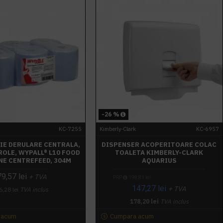
-26 %
KC-7255
Kimberly-Clark
KC-6957
IE DERULARE CENTRALA,
DISPENSER ACOPERITOARE COLAC
 ROLE, WYPALL® L10 FOOD
TOALETA KIMBERLY-CLARK
NE CENTREFEED, 304M
AQUARIUS
79,57 lei
+ TVA
PRP
198,81 lei
147,27 lei
+ TVA
6,28 lei
TVA inclus
178,20 lei
TVA inclus
 acum
Cumpara acum