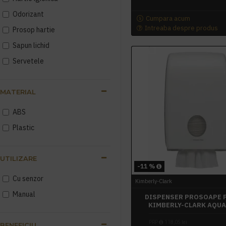
Odorizant
Cumpara acum
Intreaba despre produs
Prosop hartie
Sapun lichid
Servetele
MATERIAL
ABS
Plastic
UTILIZARE
-11 %
Cu senzor
Kimberly-Clark
Manual
DISPENSER PROSOAPE 
KIMBERLY-CLARK AQU
PRP
118,05 lei
BENEFICIU