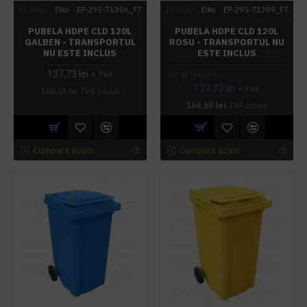
In stoc
Elko
EP-295-71306_FT
In stoc
Elko
EP-295-71309_FT
PUBELA HDPE CLD 120L
PUBELA HDPE CLD 120L
GALBEN - TRANSPORTUL
ROSU - TRANSPORTUL NU
NU ESTE INCLUS
ESTE INCLUS
137,73 lei
+ TVA
PRP
184,48 lei
137,73 lei
+ TVA
166,65 lei
TVA inclus
166,65 lei
TVA inclus
Cumpara acum
Cumpara acum