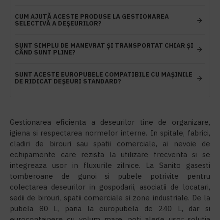
CUM AJUTĂ ACESTE PRODUSE LA GESTIONAREA
SELECTIVĂ A DEȘEURILOR?
SUNT SIMPLU DE MANEVRAT ȘI TRANSPORTAT CHIAR ȘI
CÂND SUNT PLINE?
SUNT ACESTE EUROPUBELE COMPATIBILE CU MAȘINILE
DE RIDICAT DEȘEURI STANDARD?
Gestionarea eficienta a deseurilor tine de organizare,
igiena si respectarea normelor interne. In spitale, fabrici,
cladiri de birouri sau spatii comerciale, ai nevoie de
echipamente care rezista la utilizare frecventa si se
integreaza usor in fluxurile zilnice. La Sanito gasesti
tomberoane de gunoi si pubele potrivite pentru
colectarea deseurilor in gospodarii, asociatii de locatari,
sedii de birouri, spatii comerciale si zone industriale. De la
pubela 80 L, pana la europubela de 240 L, dar si
eurocontainere cu volum mare, poti alege usor solutia