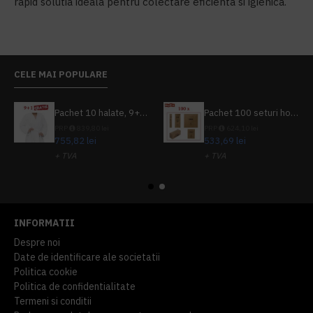
rapid solutia ideala pentru colectare eficienta si igienica.
CELE MAI POPULARE
Pachet 10 halate, 9+1 gratuit
Pachet 100 seturi hoteliere, set dentar, set barbierit, casca de dus, pila unghii, set cusut
PRP
839,80 lei
PRP
624,10 lei
755,82 lei
533,69 lei
+ TVA
+ TVA
914,54 lei
TVA inclus
645,76 lei
TVA inclus
INFORMATII
Despre noi
Date de identificare ale societatii
Politica cookie
Politica de confidentialitate
Termeni si conditii