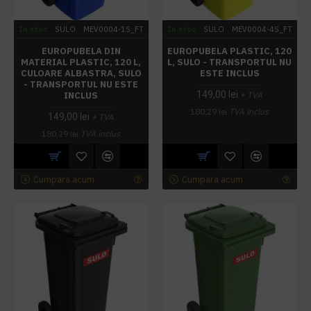
In stoc
SULO
MEV0004-1S_FT
In stoc
SULO
MEV0004-4S_FT
EUROPUBELA DIN
EUROPUBELA PLASTIC, 120
MATERIAL PLASTIC, 120 L,
L, SULO - TRANSPORTUL NU
CULOARE ALBASTRA, SULO
ESTE INCLUS
- TRANSPORTUL NU ESTE
149,00 lei
INCLUS
+ TVA
180,29 lei
TVA inclus
149,00 lei
+ TVA
180,29 lei
TVA inclus
Cumpara acum
Cumpara acum