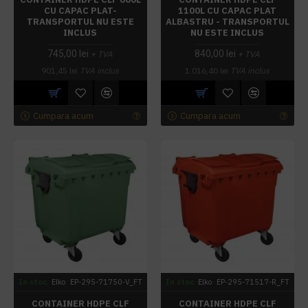
CU CAPAC PLAT-
1100L CU CAPAC PLAT
TRANSPORTUL NU ESTE
ALBASTRU - TRANSPORTUL
INCLUS
NU ESTE INCLUS
745,00 lei
840,00 lei
+ TVA
+ TVA
901,45 lei
TVA inclus
1.016,40 lei
TVA inclus
Cumpara acum
Cumpara acum
In stoc
Elko
EP-295-71750-V_FT
In stoc
Elko
EP-295-71517-R_FT
CONTAINER HDPE CLF
CONTAINER HDPE CLF