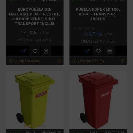
In stoc
SULO
MEV0004-2S
In stoc
Elko
EP-295-71309
EUROPUBELA DIN
PUBELA HDPE CLD 120L
MATERIAL PLASTIC, 120 L,
ROSU - TRANSPORT
CULOARE VERDE, SULO -
INCLUS
TRANSPORT INCLUS
PRP
184,48 lei
179,00 lei
+ TVA
158,73 lei
+ TVA
216,59 lei
TVA inclus
192,06 lei
TVA inclus
Cumpara acum
Cumpara acum
In stoc
SULO
MEV0005-4S
In stoc
SULO
MEV0005-6S