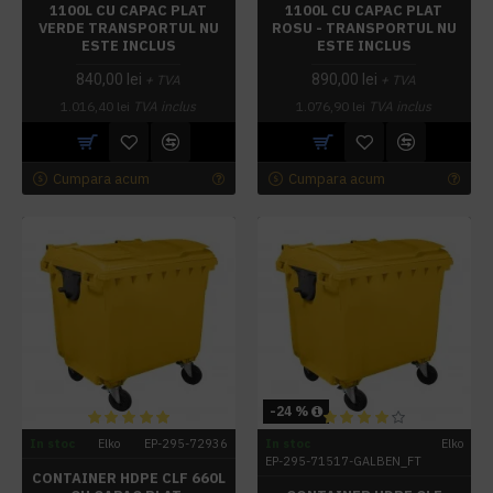
1100L CU CAPAC PLAT
1100L CU CAPAC PLAT
VERDE TRANSPORTUL NU
ROSU - TRANSPORTUL NU
ESTE INCLUS
ESTE INCLUS
840,00 lei
890,00 lei
+ TVA
+ TVA
1.016,40 lei
TVA inclus
1.076,90 lei
TVA inclus
Cumpara acum
Cumpara acum
-24 %
In stoc
Elko
EP-295-72936
In stoc
Elko
EP-295-71517-GALBEN_FT
CONTAINER HDPE CLF 660L