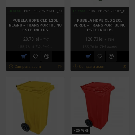
In stoc
Elko
EP-295-71310_FT
In stoc
Elko
EP-295-71307_FT
PUBELA HDPE CLD 120L
PUBELA HDPE CLD 120L
NEGRU - TRANSPORTUL NU
VERDE - TRANSPORTUL NU
ESTE INCLUS
ESTE INCLUS
128,73 lei
128,73 lei
+ TVA
+ TVA
155,76 lei
TVA inclus
155,76 lei
TVA inclus
Cumpara acum
Cumpara acum
-25 %