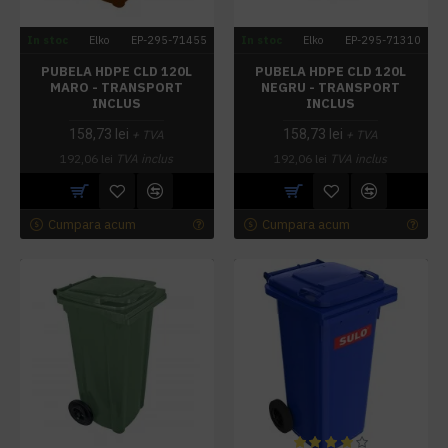
In stoc
Elko
EP-295-71455
In stoc
Elko
EP-295-71310
PUBELA HDPE CLD 120L
PUBELA HDPE CLD 120L
MARO - TRANSPORT
NEGRU - TRANSPORT
INCLUS
INCLUS
158,73 lei
158,73 lei
+ TVA
+ TVA
192,06 lei
TVA inclus
192,06 lei
TVA inclus
Cumpara acum
Cumpara acum