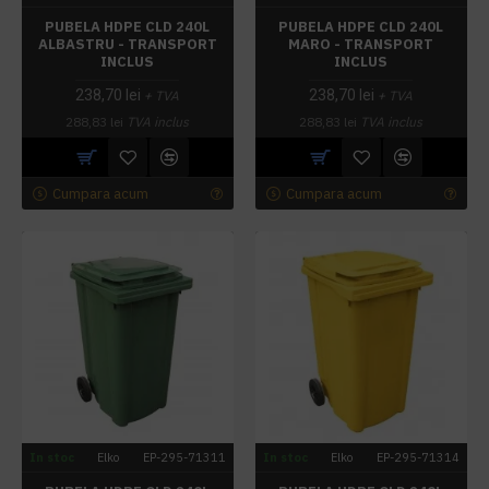
PUBELA HDPE CLD 240L
PUBELA HDPE CLD 240L
ALBASTRU - TRANSPORT
MARO - TRANSPORT
INCLUS
INCLUS
238,70 lei
238,70 lei
+ TVA
+ TVA
288,83 lei
TVA inclus
288,83 lei
TVA inclus
Cumpara acum
Cumpara acum
In stoc
Elko
EP-295-71311
In stoc
Elko
EP-295-71314