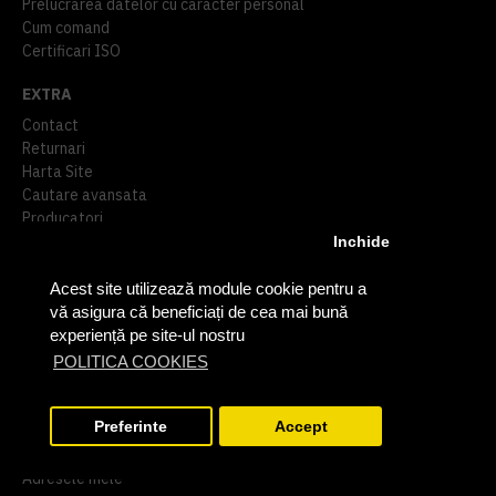
Prelucrarea datelor cu caracter personal
Cum comand
Certificari ISO
EXTRA
Contact
Returnari
Harta Site
Cautare avansata
Producatori
ANPC
Inchide
ANPC - SAL
Solutionarea online a litigiilor
Acest site utilizează module cookie pentru a
vă asigura că beneficiați de cea mai bună
CONTUL MEU
experiență pe site-ul nostru
POLITICA COOKIES
Contul meu
Comenzile mele
Puncte de fidelitate
Preferinte
Accept
Discount progresiv
FILTRARE PRODUSE
Favorite
Adresele mele