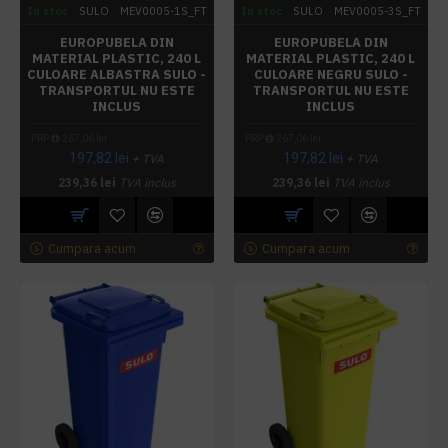
In stoc
SULO
MEV0005-1S_FT
In stoc
SULO
MEV0005-3S_FT
EUROPUBELA DIN
EUROPUBELA DIN
MATERIAL PLASTIC, 240 L
MATERIAL PLASTIC, 240 L
CULOARE ALBASTRA SULO -
CULOARE NEGRU SULO -
TRANSPORTUL NU ESTE
TRANSPORTUL NU ESTE
INCLUS
INCLUS
PRP
267,06 lei
PRP
267,06 lei
197,82 lei
197,82 lei
+ TVA
+ TVA
239,36 lei
TVA inclus
239,36 lei
TVA inclus
Cumpara acum
Cumpara acum