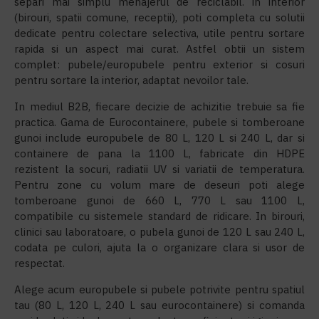
separi mai simplu menajerul de reciclabil. in interior
(birouri, spatii comune, receptii), poti completa cu solutii
dedicate pentru colectare selectiva, utile pentru sortare
rapida si un aspect mai curat. Astfel obtii un sistem
complet: pubele/europubele pentru exterior si cosuri
pentru sortare la interior, adaptat nevoilor tale.
In mediul B2B, fiecare decizie de achizitie trebuie sa fie
practica. Gama de Eurocontainere, pubele si tomberoane
gunoi include europubele de 80 L, 120 L si 240 L, dar si
containere de pana la 1100 L, fabricate din HDPE
rezistent la socuri, radiatii UV si variatii de temperatura.
Pentru zone cu volum mare de deseuri poti alege
tomberoane gunoi de 660 L, 770 L sau 1100 L,
compatibile cu sistemele standard de ridicare. In birouri,
clinici sau laboratoare, o pubela gunoi de 120 L sau 240 L,
codata pe culori, ajuta la o organizare clara si usor de
respectat.
Alege acum europubele si pubele potrivite pentru spatiul
tau (80 L, 120 L, 240 L sau eurocontainere) si comanda