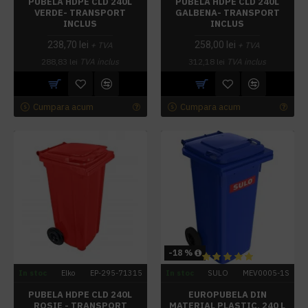
PUBELA HDPE CLD 240L
PUBELA HDPE CLD 240L
VERDE- TRANSPORT
GALBENA- TRANSPORT
INCLUS
INCLUS
238,70 lei
258,00 lei
+ TVA
+ TVA
288,83 lei
TVA inclus
312,18 lei
TVA inclus
Cumpara acum
Cumpara acum
-18 %
In stoc
Elko
EP-295-71315
In stoc
SULO
MEV0005-1S
PUBELA HDPE CLD 240L
EUROPUBELA DIN
ROSIE - TRANSPORT
MATERIAL PLASTIC, 240 L