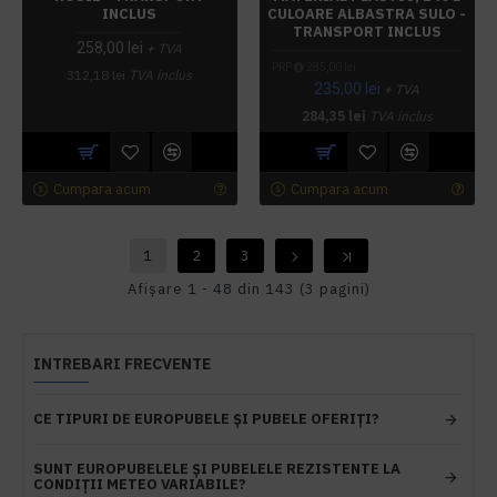
INCLUS
CULOARE ALBASTRA SULO -
TRANSPORT INCLUS
258,00 lei
+ TVA
PRP
285,00 lei
312,18 lei
TVA inclus
235,00 lei
+ TVA
284,35 lei
TVA inclus
Cumpara acum
Cumpara acum
1
2
3
Afişare 1 - 48 din 143 (3 pagini)
INTREBARI FRECVENTE
CE TIPURI DE EUROPUBELE ȘI PUBELE OFERIȚI?
SUNT EUROPUBELELE ȘI PUBELELE REZISTENTE LA
CONDIȚII METEO VARIABILE?