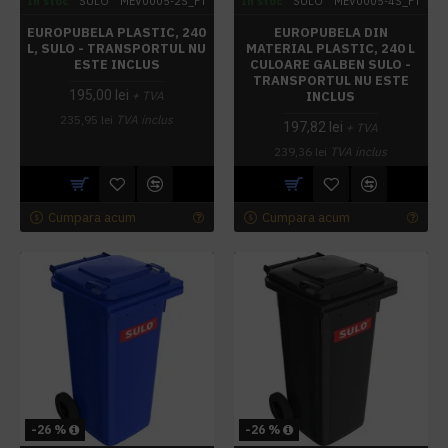
In stoc
SULO
MEV0005-2S_FT
In stoc
SULO
MEV0005-4S_FT
EUROPUBELA PLASTIC, 240
EUROPUBELA DIN
L, SULO - TRANSPORTUL NU
MATERIAL PLASTIC, 240 L
ESTE INCLUS
CULOARE GALBEN SULO -
TRANSPORTUL NU ESTE
195,00 lei
INCLUS
+ TVA
235,95 lei
TVA inclus
197,82 lei
+ TVA
239,36 lei
TVA inclus
Cumpara acum
Cumpara acum
-26 %
-26 %