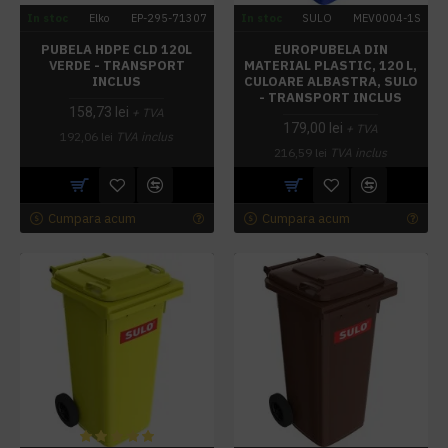
In stoc
Elko
EP-295-71307
In stoc
SULO
MEV0004-1S
PUBELA HDPE CLD 120L
EUROPUBELA DIN
VERDE - TRANSPORT
MATERIAL PLASTIC, 120 L,
INCLUS
CULOARE ALBASTRA, SULO
- TRANSPORT INCLUS
158,73 lei
+ TVA
179,00 lei
+ TVA
192,06 lei
TVA inclus
216,59 lei
TVA inclus
Cumpara acum
Cumpara acum