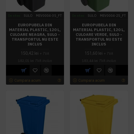
In stoc
SULO
MEV0004-3S_FT
In stoc
SULO
MEV0004-2S_FT
EUROPUBELA DIN
EUROPUBELA DIN
MATERIAL PLASTIC, 120 L,
MATERIAL PLASTIC, 120 L,
CULOARE NEAGRA, SULO -
CULOARE VERDE, SULO -
TRANSPORTUL NU ESTE
TRANSPORTUL NU ESTE
INCLUS
INCLUS
150,42 lei
151,60 lei
+ TVA
+ TVA
182,01 lei
TVA inclus
183,44 lei
TVA inclus
Cumpara acum
Cumpara acum