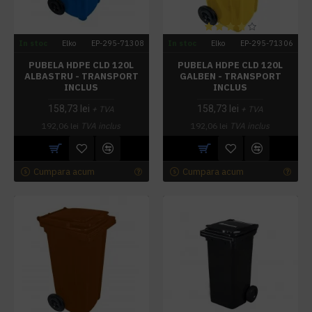
In stoc
Elko
EP-295-71308
In stoc
Elko
EP-295-71306
PUBELA HDPE CLD 120L
PUBELA HDPE CLD 120L
ALBASTRU - TRANSPORT
GALBEN - TRANSPORT
INCLUS
INCLUS
158,73 lei
158,73 lei
+ TVA
+ TVA
192,06 lei
TVA inclus
192,06 lei
TVA inclus
Cumpara acum
Cumpara acum