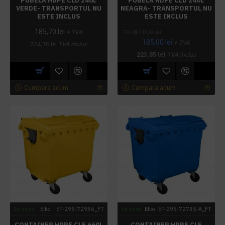
PUBELA HDPE CLD 240L
PUBELA HDPE CLD 240L
VERDE- TRANSPORTUL NU
NEAGRA- TRANSPORTUL NU
ESTE INCLUS
ESTE INCLUS
185,70 lei
+ TVA
PRP
248,06 lei
185,00 lei
+ TVA
224,70 lei
TVA inclus
223,85 lei
TVA inclus
Cumpara acum
Cumpara acum
In stoc
Elko
EP-295-72936_FT
In stoc
Elko
EP-295-72735-A_FT
CONTAINER HDPE CLF 660L
CONTAINER HDPE CLF