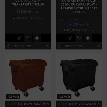
CU CAPAC PLAT-
CONTAINER HDPE CLF
TRANSPORT INCLUS
1100L CU CAPAC PLAT -
TRANSPORTUL NU ESTE
898,00 lei
INCLUS
+ TVA
1.086,58 lei
TVA inclus
PRP
1.165,00 lei
890,00 lei
+ TVA
1.076,90 lei
TVA inclus
Cumpara acum
Cumpara acum
-26 %
-26 %
In stoc
Elko
EP-295-71517-M_FT
In stoc
Elko
EP-295-71517-N_FT