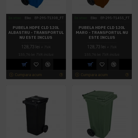
In stoc
Elko
EP-295-71308_FT
In stoc
Elko
EP-295-71455_FT
PUBELA HDPE CLD 120L
PUBELA HDPE CLD 120L
ALBASTRU - TRANSPORTUL
MARO - TRANSPORTUL NU
NU ESTE INCLUS
ESTE INCLUS
128,73 lei
128,73 lei
+ TVA
+ TVA
155,76 lei
TVA inclus
155,76 lei
TVA inclus
Cumpara acum
Cumpara acum