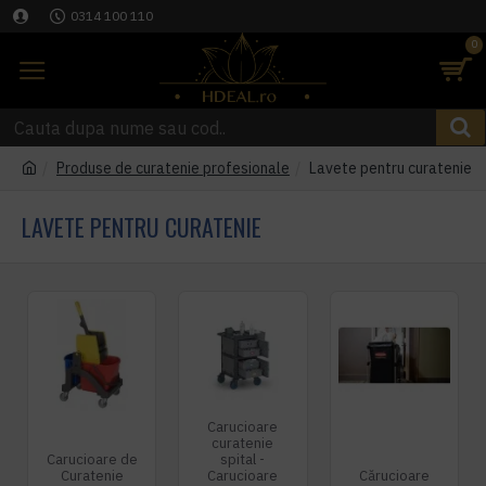
0314 100 110
0
Produse de curatenie profesionale
Lavete pentru curatenie
LAVETE PENTRU CURATENIE
Carucioare
curatenie
Carucioare de
spital -
Curatenie
Carucioare
Cărucioare