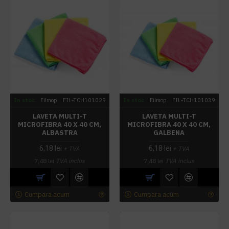
In stoc
Filmop
FIL-TCH101029
In stoc
Filmop
FIL-TCH101039
LAVETA MULTI-T
LAVETA MULTI-T
MICROFIBRA 40 X 40 CM,
MICROFIBRA 40 X 40 CM,
ALBASTRA
GALBENA
6,18 lei
6,18 lei
+ TVA
+ TVA
7,48 lei
TVA inclus
7,48 lei
TVA inclus
Cumpara acum
Cumpara acum