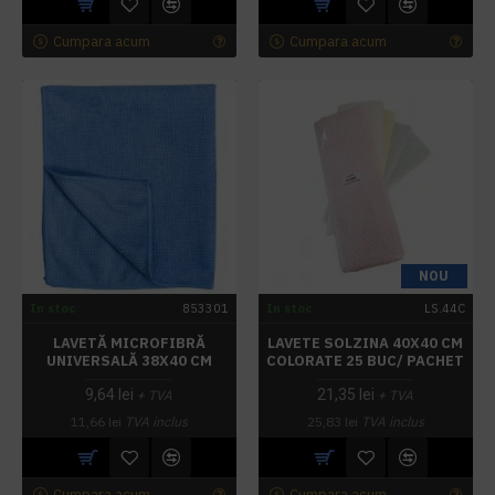
Cumpara acum
Cumpara acum
NOU
In stoc
853301
In stoc
LS.44C
LAVETĂ MICROFIBRĂ
LAVETE SOLZINA 40X40 CM
UNIVERSALĂ 38X40 CM
COLORATE 25 BUC/ PACHET
9,64 lei
21,35 lei
+ TVA
+ TVA
11,66 lei
TVA inclus
25,83 lei
TVA inclus
Cumpara acum
Cumpara acum