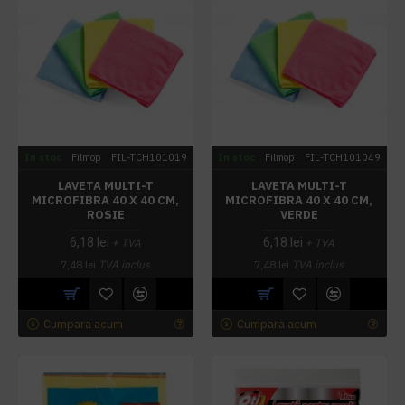
In stoc
Filmop
FIL-TCH101019
In stoc
Filmop
FIL-TCH101049
LAVETA MULTI-T
LAVETA MULTI-T
MICROFIBRA 40 X 40 CM,
MICROFIBRA 40 X 40 CM,
ROSIE
VERDE
6,18 lei
6,18 lei
+ TVA
+ TVA
7,48 lei
TVA inclus
7,48 lei
TVA inclus
Cumpara acum
Cumpara acum