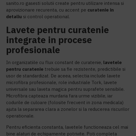
sanito.ro gasesti solutii create pentru utilizare intensa si
aprovizionare recurenta, cu accent pe
c
uratenie in
detaliu
si control operational.
Lavete pentru curatenie
integrate in procese
profesionale
In organizatiile cu flux constant de curatenie,
l
avetele
pentru curatenie
trebuie sa fie rezistente, predictibile si
usor de standardizat. De aceea, selectia include lavete
microfibra profesionale, role industriale Tork, lavete
universale sau laveta magica pentru suprafete sensibile.
Microfibra capteaza murdaria fara urme vizibile, iar
codurile de culoare (folosite frecvent in zona medicala)
ajuta la separarea clara a zonelor si la reducerea riscurilor
operationale.
Pentru eficienta constanta, lavetele functioneaza cel mai
bine alaturi de echipamente potrivite. Poti completa