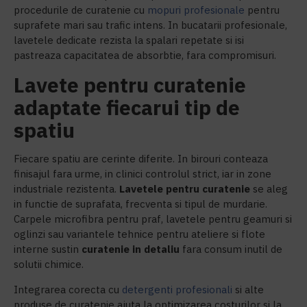
procedurile de curatenie cu
mopuri profesionale
pentru
suprafete mari sau trafic intens. In bucatarii profesionale,
lavetele dedicate rezista la spalari repetate si isi
pastreaza capacitatea de absorbtie, fara compromisuri.
Lavete pentru curatenie
adaptate fiecarui tip de
spatiu
Fiecare spatiu are cerinte diferite. In birouri conteaza
finisajul fara urme, in clinici controlul strict, iar in zone
industriale rezistenta.
Lavetele pentru curatenie
se aleg
in functie de suprafata, frecventa si tipul de murdarie.
Carpele microfibra pentru praf, lavetele pentru geamuri si
oglinzi sau variantele tehnice pentru ateliere si flote
interne sustin
curatenie in detaliu
fara consum inutil de
solutii chimice.
Integrarea corecta cu
detergenti profesionali
si alte
produse de curatenie ajuta la optimizarea costurilor si la