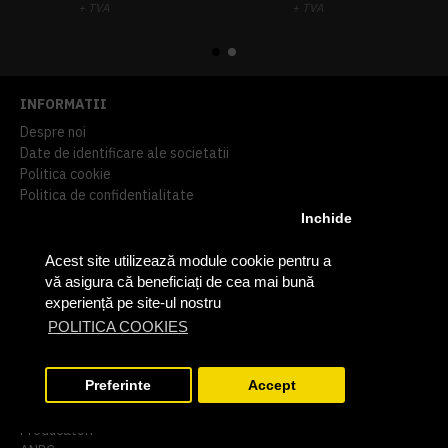
+ TVA
+ TVA
914,54 lei
TVA inclus
645,76 lei
TVA inclus
INFORMATII
Despre noi
Date de identificare ale societatii
Politica cookie
Politica de confidentialitate
Termeni si conditii
Inchide
Prelucrarea datelor cu caracter personal
Cum comand
Acest site utilizează module cookie pentru a
Certificari ISO
vă asigura că beneficiați de cea mai bună
experiență pe site-ul nostru
EXTRA
POLITICA COOKIES
Contact
Returnari
Preferinte
Accept
Harta Site
Cautare avansata
FILTRARE PRODUSE
Producatori