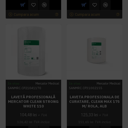
Cumpara acum
Cumpara acum
In stoc
Mercator Medical
In stoc
Mercator Medical
SANMRC.CP21041170
SANMRC.CP31002155
LAVETĂ PROFESIONALĂ
LAVETA PROFESIONALA DE
MERCATOR CLEAN STRONG
CURATARE, CLEAN MAX 175
WHITE 110
M/ ROLA, ALB
104,48 lei
125,33 lei
+ TVA
+ TVA
126,42 lei
TVA inclus
151,65 lei
TVA inclus