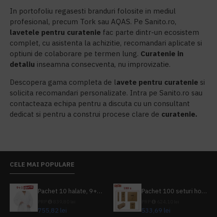
In portofoliu regasesti branduri folosite in mediul
profesional, precum Tork sau AQAS. Pe Sanito.ro,
l
avetele pentru curatenie
fac parte dintr-un ecosistem
complet, cu asistenta la achizitie, recomandari aplicate si
optiuni de colaborare pe termen lung.
Curatenie in
detaliu
inseamna consecventa, nu improvizatie.
Descopera gama completa de l
avete pentru curatenie
si
solicita recomandari personalizate. Intra pe Sanito.ro sau
contacteaza echipa pentru a discuta cu un consultant
dedicat si pentru a construi procese clare de
c
uratenie.
CELE MAI POPULARE
Pachet 10 halate, 9+1 gratuit
Pachet 100 seturi hoteliere, set dentar, set barbierit, casca de dus, pila unghii, set cusut
PRP
839,80 lei
PRP
624,10 lei
755,82 lei
533,69 lei