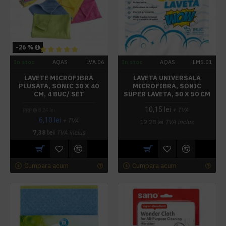
-26 %
In stoc
AQAS
LVA.06
In stoc
AQAS
LMS.01
LAVETE MICROFIBRA
LAVETA UNIVERSALA
PLUSATA, SONIC 30 X 40
MICROFIBRA, SONIC
CM, 4 BUC/ SET
SUPER LAVETA, 50 X 50 CM
10,15 lei
+ TVA
PRP
8,24 lei
6,10 lei
+ TVA
12,28 lei
TVA inclus
7,38 lei
TVA inclus
Cumpara acum
Cumpara acum