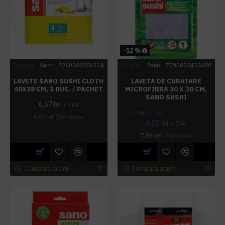
-12 %
In stoc
Sano
7290000286334
In stoc
Sano
7290005430480
LAVETE SANO SUSHI CLOTH
LAVETA DE CURATARE
40X38 CM, 3 BUC. / PACHET
MICROFIBRA 30 X 30 CM,
SANO SUSHI
6,67 lei
+ TVA
PRP
7,13 lei
8,07 lei
TVA inclus
6,25 lei
+ TVA
7,56 lei
TVA inclus
Cumpara acum
Cumpara acum