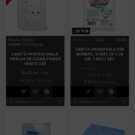
-20 %
Mercator Medical
In stoc
AQAS
LU.002
SANMRC.CP21051156
LAVETA UNIVERSALA DIN
LAVETĂ PROFESIONALĂ
BUMBAC, SONIC 25 X 25
MERCATOR CLEAN POWER
CM, 3 BUC/ SET
WHITE 115
PRP
3,24 lei
84,00 lei
+ TVA
2,59 lei
+ TVA
101,64 lei
TVA inclus
3,13 lei
TVA inclus
Cumpara acum
Cumpara acum