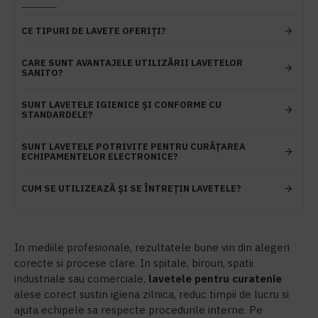
CE TIPURI DE LAVETE OFERIȚI?
CARE SUNT AVANTAJELE UTILIZĂRII LAVETELOR
SANITO?
SUNT LAVETELE IGIENICE ȘI CONFORME CU
STANDARDELE?
SUNT LAVETELE POTRIVITE PENTRU CURĂȚAREA
ECHIPAMENTELOR ELECTRONICE?
CUM SE UTILIZEAZĂ ȘI SE ÎNTREȚIN LAVETELE?
In mediile profesionale, rezultatele bune vin din alegeri
corecte si procese clare. In spitale, birouri, spatii
industriale sau comerciale,
l
avetele pentru curatenie
alese corect sustin igiena zilnica, reduc timpii de lucru si
ajuta echipele sa respecte procedurile interne. Pe