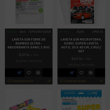
In stoc
Sano
7290108352818
In stoc
AQAS
LMSA.01
LAVETA DIN FIBRE DE
LAVETA DIN MICROFIBRA,
BAMBUS ULTRA-
SONIC SUPER LAVETA
ABSORBANTA SANO, 1 BUC
AUTO, 30 X 40 CM, 2 BUC/
SET
8,50 lei
+ TVA
8,63 lei
+ TVA
10,29 lei
TVA inclus
10,44 lei
TVA inclus
Cumpara acum
Cumpara acum