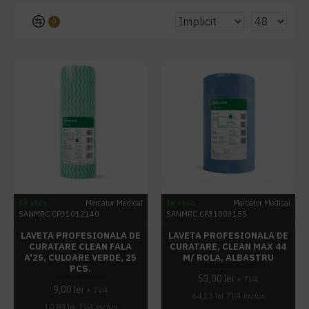
0
In stoc
Mercator Medical
In stoc
Mercator Medical
SANMRC.CP31012140
SANMRC.CP31003155
LAVETA PROFESIONALA DE
LAVETA PROFESIONALA DE
CURATARE CLEAN FALA
CURATARE, CLEAN MAX 44
A'25, CULOARE VERDE, 25
M/ ROLA, ALBASTRU
PCS.
53,00 lei
+ TVA
9,00 lei
+ TVA
64,13 lei
TVA inclus
10,89 lei
TVA inclus