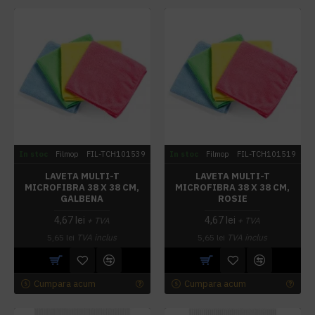
In stoc
Filmop
FIL-TCH101539
In stoc
Filmop
FIL-TCH101519
LAVETA MULTI-T
LAVETA MULTI-T
MICROFIBRA 38 X 38 CM,
MICROFIBRA 38 X 38 CM,
GALBENA
ROSIE
4,67 lei
4,67 lei
+ TVA
+ TVA
5,65 lei
TVA inclus
5,65 lei
TVA inclus
Cumpara acum
Cumpara acum