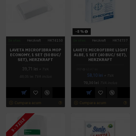
-8 %
In stoc
Herzkraft
HK74150
In stoc
Herzkraft
HK74737
LAVETA MICROFIBRA MOP
LAVETE MICROFIBRE LIGHT
ECONOMY, 1 SET (50 BUC/
ALBE, 1 SET (40 BUC/ SET),
SET), HERZKRAFT
HERZKRAFT
39,71 lei
+ TVA
PRP
63,47 lei
58,10 lei
+ TVA
48,05 lei
TVA inclus
70,30 lei
TVA inclus
Cumpara acum
Cumpara acum
5 - 7 ZILE