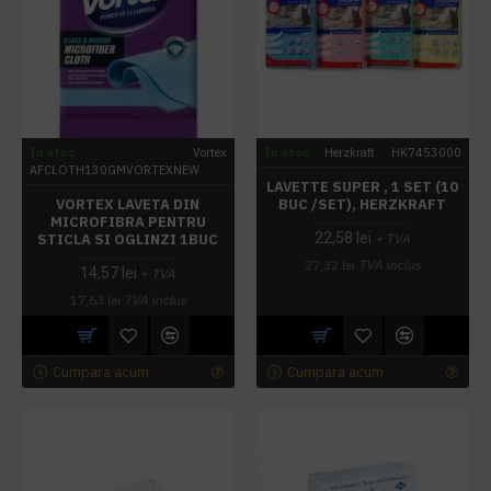
In stoc
Vortex
In stoc
Herzkraft
HK7453000
AFCLOTH130GMVORTEXNEW
LAVETTE SUPER , 1 SET (10
VORTEX LAVETA DIN
BUC /SET), HERZKRAFT
MICROFIBRA PENTRU
22,58 lei
STICLA SI OGLINZI 1BUC
+ TVA
27,32 lei
TVA inclus
14,57 lei
+ TVA
17,63 lei
TVA inclus
Cumpara acum
Cumpara acum