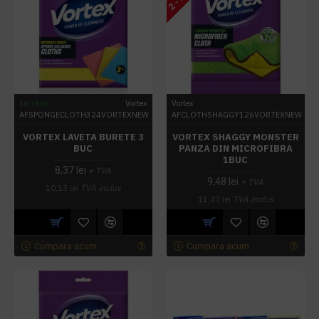
In stoc
Vortex
Vortex
AFSPONGECLOTH324VORTEXNEW
AFCLOTHSHAGGY126VORTEXNEW
VORTEX LAVETA BURETE 3
VORTEX SHAGGY MONSTER
BUC
PANZA DIN MICROFIBRA
1BUC
8,37 lei
+ TVA
9,48 lei
+ TVA
10,13 lei
TVA inclus
11,47 lei
TVA inclus
Cumpara acum
Cumpara acum