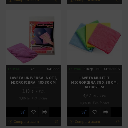
In stoc
Oti
041222
In stoc
Filmop
FIL-TCH101529
LAVETA UNIVERSALA OTI,
LAVETA MULTI-T
MICROFIBRA, 40X30 CM
MICROFIBRA 38 X 38 CM,
ALBASTRA
3,18 lei
+ TVA
4,67 lei
+ TVA
3,85 lei
TVA inclus
5,65 lei
TVA inclus
Cumpara acum
Cumpara acum