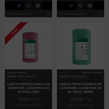
Cumpara acum
Cumpara acum
STOC
Mercator Medical
In stoc
Mercator Medical
SANMRC.CP31006155
SANMRC.CP31004155
LAVETA PROFESIONALA DE
LAVETA PROFESIONALA DE
CURATARE, CLEAN MAX 44
CURATARE, CLEAN MAX 44
M/ ROLA, ROZ
M/ ROLA, VERDE
53,00 lei
53,00 lei
+ TVA
+ TVA
64,13 lei
TVA inclus
64,13 lei
TVA inclus