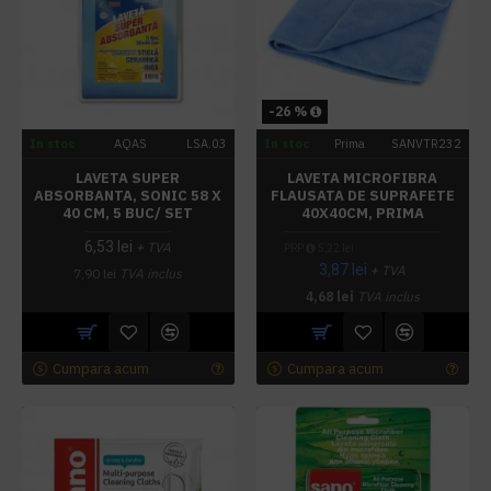
-26 %
In stoc
AQAS
LSA.03
In stoc
Prima
SANVTR232
LAVETA SUPER
LAVETA MICROFIBRA
ABSORBANTA, SONIC 58 X
FLAUSATA DE SUPRAFETE
40 CM, 5 BUC/ SET
40X40CM, PRIMA
6,53 lei
+ TVA
PRP
5,22 lei
3,87 lei
+ TVA
7,90 lei
TVA inclus
4,68 lei
TVA inclus
Cumpara acum
Cumpara acum