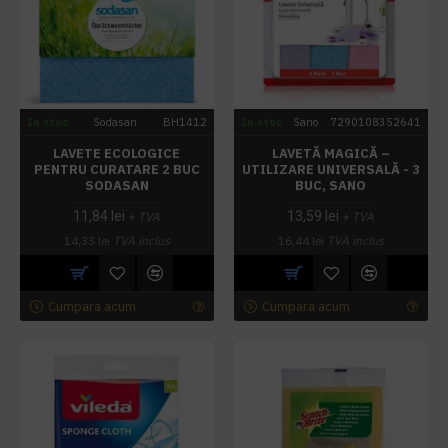
In stoc
Sodasan
BH1412
In stoc
Sano
7290108352641
LAVETE ECOLOGICE
LAVETĂ MAGICĂ –
PENTRU CURATARE 2 BUC
UTILIZARE UNIVERSALĂ - 3
SODASAN
BUC, SANO
11,84 lei
13,59 lei
+ TVA
+ TVA
14,33 lei
TVA inclus
16,44 lei
TVA inclus
Cumpara acum
Cumpara acum