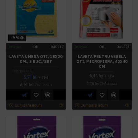
-9 %
In stoc
Oti
040917
In stoc
Oti
041221
LAVETA UMEDA OTI, 18X20
LAVETA PENTRU VESELA
CM., 3 BUC./SET
OTI, MICROFIBRA, 40X40
CM
PRP
6,28 lei
6,41 lei
+ TVA
5,71 lei
+ TVA
7,76 lei
TVA inclus
6,91 lei
TVA inclus
Cumpara acum
Cumpara acum