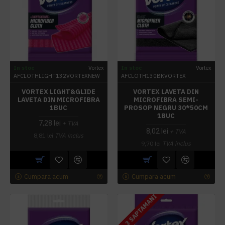
In stoc
Vortex
In stoc
Vortex
AFCLOTHLIGHT132VORTEXNEW
AFCLOTH130BKVORTEX
VORTEX LIGHT&GLIDE
VORTEX LAVETA DIN
LAVETA DIN MICROFIBRA
MICROFIBRA SEMI-
1BUC
PROSOP NEGRU 30*50CM
1BUC
7,28 lei
+ TVA
8,02 lei
+ TVA
8,81 lei
TVA inclus
9,70 lei
TVA inclus
Cumpara acum
Cumpara acum
2 - 3 SAPTAMANI