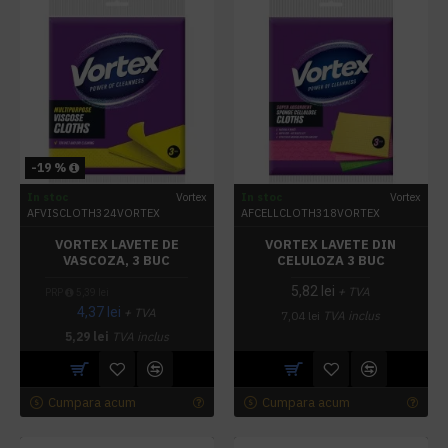
-19 %
In stoc
Vortex
In stoc
Vortex
AFVISCLOTH324VORTEX
AFCELLCLOTH318VORTEX
VORTEX LAVETE DE
VORTEX LAVETE DIN
VASCOZA, 3 BUC
CELULOZA 3 BUC
5,82 lei
+ TVA
PRP
5,39 lei
4,37 lei
+ TVA
7,04 lei
TVA inclus
5,29 lei
TVA inclus
Cumpara acum
Cumpara acum