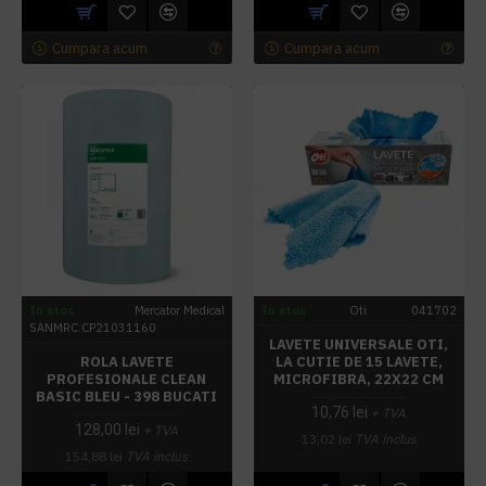
Cumpara acum
Cumpara acum
In stoc
Mercator Medical
In stoc
Oti
041702
SANMRC.CP21031160
LAVETE UNIVERSALE OTI,
ROLA LAVETE
LA CUTIE DE 15 LAVETE,
PROFESIONALE CLEAN
MICROFIBRA, 22X22 CM
BASIC BLEU - 398 BUCATI
10,76 lei
+ TVA
128,00 lei
+ TVA
13,02 lei
TVA inclus
154,88 lei
TVA inclus