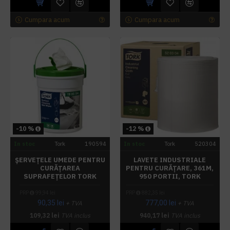
Cumpara acum
Cumpara acum
-10 %
-12 %
In stoc
Tork
190594
In stoc
Tork
520304
ȘERVEȚELE UMEDE PENTRU
LAVETE INDUSTRIALE
CURĂȚAREA
PENTRU CURĂȚARE, 361M,
SUPRAFEȚELOR TORK
950 PORTII, TORK
PRP
99,94 lei
PRP
882,35 lei
90,35 lei
777,00 lei
+ TVA
+ TVA
109,32 lei
TVA inclus
940,17 lei
TVA inclus