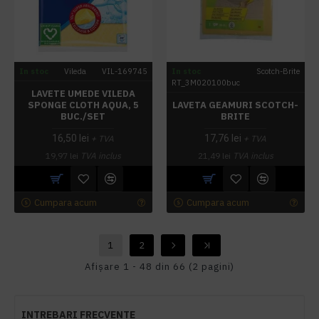
In stoc
Vileda
VIL-169745
In stoc
Scotch-Brite
RT_3M020100buc
LAVETE UMEDE VILEDA
SPONGE CLOTH AQUA, 5
LAVETA GEAMURI SCOTCH-
BUC./SET
BRITE
16,50 lei
17,76 lei
+ TVA
+ TVA
19,97 lei
TVA inclus
21,49 lei
TVA inclus
Cumpara acum
Cumpara acum
1
2
Afişare 1 - 48 din 66 (2 pagini)
INTREBARI FRECVENTE