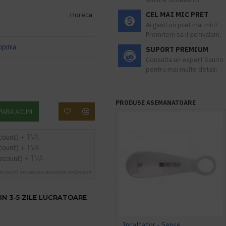
CEL MAI MIC PRET
Horeca
Ai gasit un pret mai mic?
Promitem sa il echivalam.
opinia
SUPORT PREMIUM
Consulta un expert Sanito
pentru mai multe detalii
PRODUSE ASEMANATOARE
PARA ACUM
count)
+ TVA
count)
+ TVA
iscount)
+ TVA
scount anuleaza aceasta reducere
IN 3-5 ZILE LUCRATOARE
Incaltator - Sense