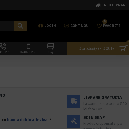
INFO LIVRARE
0
LOGIN
CONT NOU
FAVORITE
0 produs(e) - 0,00 lei
4100110
0740230170
Blog
PID
LIVRARE GRATUITA
La comenzi de peste 550
lei fara TVA.
SI IN SEAP
- cu
banda dublu adeziva
, 3
Produs disponibil si pe
www.e-licitatie.ro