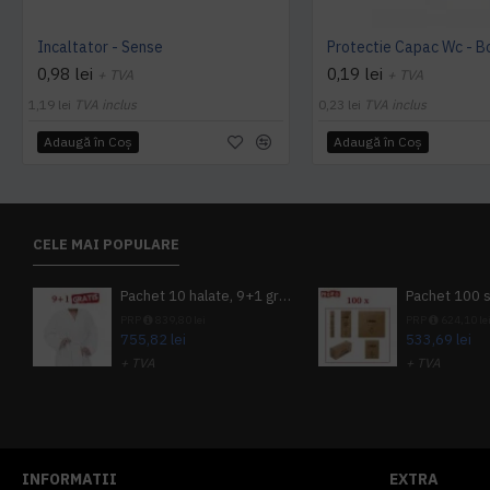
Incaltator - Sense
0,98 lei
0,19 lei
+ TVA
+ TVA
1,19 lei
TVA inclus
0,23 lei
TVA inclus
Adaugă în Coş
Adaugă în Coş
CELE MAI POPULARE
Pachet 10 halate, 9+1 gratuit
PRP
839,80 lei
PRP
624,10 le
755,82 lei
533,69 lei
+ TVA
+ TVA
914,54 lei
TVA inclus
645,76 lei
TV
INFORMATII
EXTRA