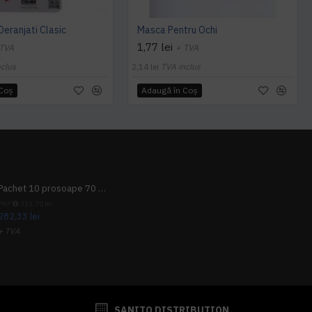
Deranjati Clasic
Masca Pentru Ochi
1,77 lei
 TVA
+ TVA
nclus
2,14 lei
TVA inclus
 Coş
Adaugă în Coş
Pachet 10 prosoape 70 x 140cm 9 + 1 gratuit
PRP
313,70 lei
282,33 lei
+ TVA
341,62 lei
TVA inclus
SANITO DISTRIBUTION