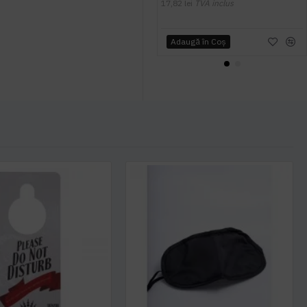
17,82 lei
TVA inclus
Adaugă în Coş