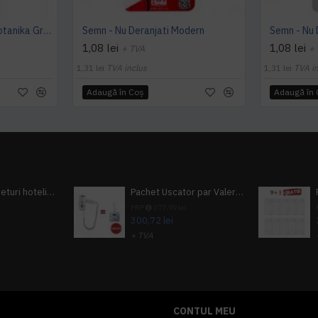
Protectie Capac Wc - Botanika Green, 100 buc/set
Semn - Nu Deranjati Modern
Semn - Nu 
1,08 lei
1,08 lei
+ TVA
+
1,31 lei
TVA inclus
1,31 lei
TVA i
Adaugă în Coş
Adaugă în
Pachet 100 seturi hoteliere, set dentar, set barbierit, casca de dus, pila unghii, set cusut
Pachet Uscator par Valera Action Super Plus + GRATUIT Sampon si gel de dus Tork
i
PRP
377,99 lei
300,72 lei
+ TVA
A inclus
363,87 lei
TVA inclus
CONTUL MEU