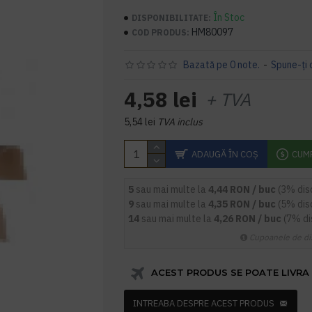
În Stoc
DISPONIBILITATE:
HM80097
COD PRODUS:
Bazată pe 0 note.
-
Spune-ţi 
4,58 lei
+ TVA
5,54 lei
TVA inclus
ADAUGĂ ÎN COŞ
CUM
5
sau mai multe la
4,44 RON / buc
(3% dis
9
sau mai multe la
4,35 RON / buc
(5% dis
14
sau mai multe la
4,26 RON / buc
(7% d
Cupoanele de di
ACEST PRODUS SE POATE LIVRA 
INTREABA DESPRE ACEST PRODUS