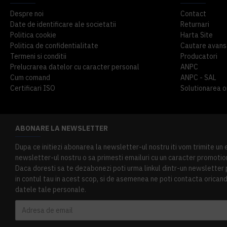
Despre noi
Contact
Date de identificare ale societatii
Returnari
Politica cookie
Harta Site
Politica de confidentialitate
Cautare avans
Termeni si conditii
Producatori
Prelucrarea datelor cu caracter personal
ANPC
Cum comand
ANPC - SAL
Certificari ISO
Solutionarea onl
ABONARE LA NEWSLETTER
Dupa ce initiezi abonarea la newsletter-ul nostru iti vom trimite un
newsletter-ul nostru o sa primesti emailuri cu un caracter promotion
Daca doresti sa te dezabonezi poti urma linkul dintr-un newsletter pr
in contul tau in acest scop, si de asemenea ne poti contacta oricand 
datele tale personale.