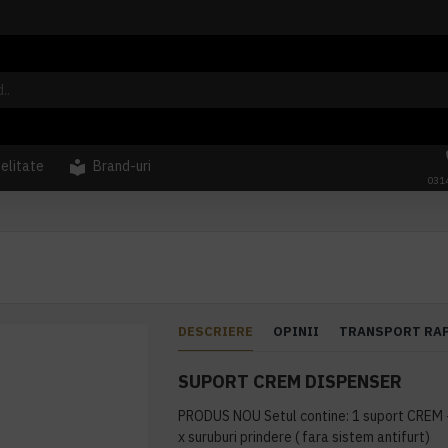
delitate
Brand-uri
031
DESCRIERE
OPINII
TRANSPORT RA
SUPORT CREM DISPENSER
PRODUS NOU Setul contine: 1 suport CREM 
x suruburi prindere ( fara sistem antifurt)