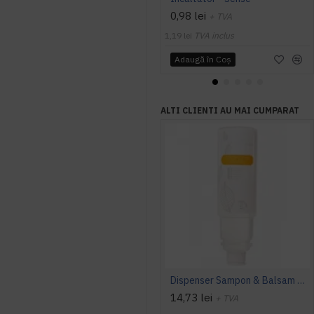
0,98 lei
+ TVA
1,19 lei
TVA inclus
Adaugă în Coş
ALTI CLIENTI AU MAI CUMPARAT
Dispenser Sampon & Balsam 450 Ml - Omnia
14,73 lei
+ TVA