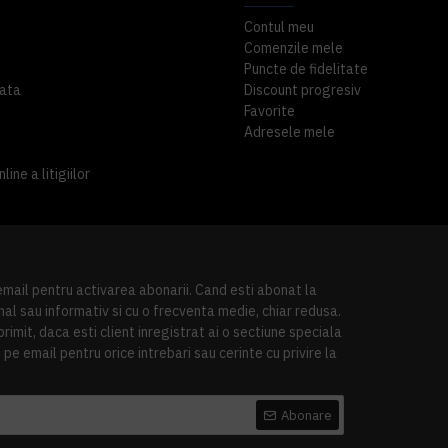
Contul meu
Comenzile mele
Puncte de fidelitate
ata
Discount progresiv
Favorite
Adresele mele
ine a litigiilor
 email pentru activarea abonarii. Cand esti abonat la
al sau informativ si cu o frecventa medie, chiar redusa.
imit, daca esti client inregistrat ai o sectiune speciala
pe email pentru orice intrebari sau cerinte cu privire la
Abonare