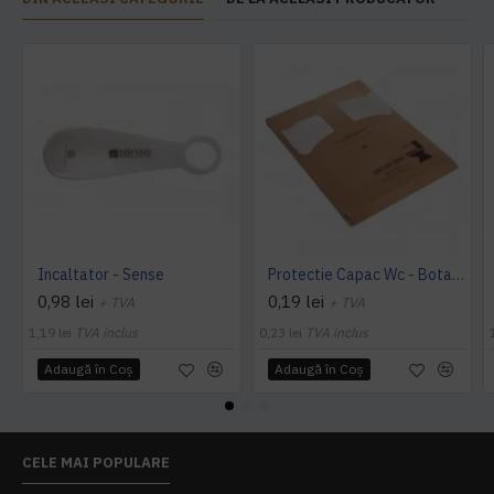
Incaltator - Sense
Protectie Capac Wc - Botanika Green, 100 buc/set
0,98 lei
0,19 lei
+ TVA
+ TVA
1,19 lei
TVA inclus
0,23 lei
TVA inclus
Adaugă în Coş
Adaugă în Coş
CELE MAI POPULARE