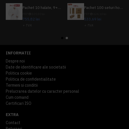
Pachet 10 halate, 9+1 gratuit
Pachet 100 seturi hoteliere, set dentar, set barbierit, casca de dus, pila unghii, set cusut
PRP
839,80 lei
PRP
624,10 lei
755,82 lei
533,69 lei
+ TVA
+ TVA
914,54 lei
TVA inclus
645,76 lei
TVA inclus
INFORMATII
Despre noi
Date de identificare ale societatii
Politica cookie
Politica de confidentialitate
Termeni si conditii
Prelucrarea datelor cu caracter personal
Cum comand
Certificari ISO
EXTRA
Contact
Returnari