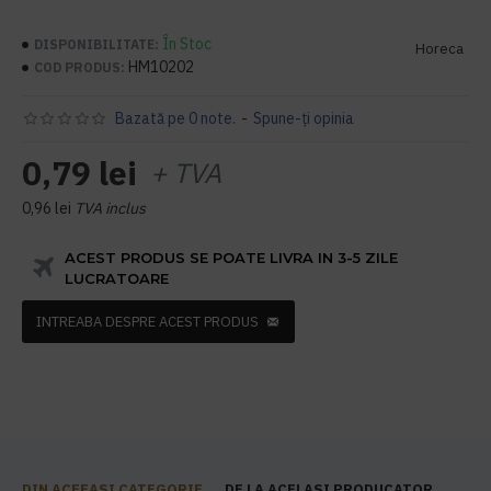
În Stoc
DISPONIBILITATE:
Horeca
HM10202
COD PRODUS:
Bazată pe 0 note.
-
Spune-ţi opinia
0,79 lei
+ TVA
0,96 lei
TVA inclus
ACEST PRODUS SE POATE LIVRA IN 3-5 ZILE
LUCRATOARE
INTREABA DESPRE ACEST PRODUS
DIN ACEEASI CATEGORIE
DE LA ACELASI PRODUCATOR