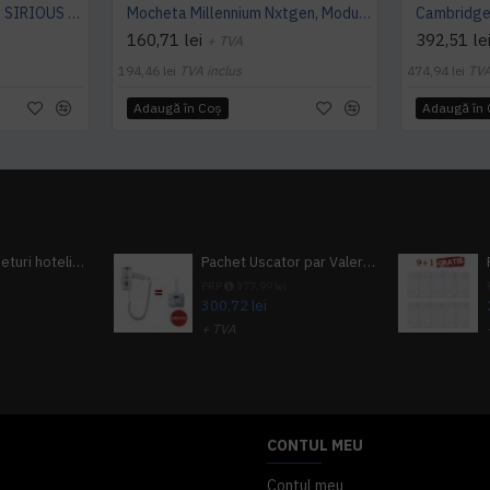
Mocheta rola ArcEdition SIRIOUS AB
Mocheta Millennium Nxtgen, Modulyss
160,71 lei
392,51 le
+ TVA
194,46 lei
TVA inclus
474,94 lei
TVA
Adaugă în Coş
Adaugă în
Pachet 100 seturi hoteliere, set dentar, set barbierit, casca de dus, pila unghii, set cusut
Pachet Uscator par Valera Action Super Plus + GRATUIT Sampon si gel de dus Tork
i
PRP
377,99 lei
300,72 lei
+ TVA
A inclus
363,87 lei
TVA inclus
CONTUL MEU
Contul meu