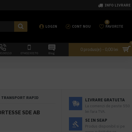
INFO LIVRARE
0
LOGIN
CONT NOU
FAVORITE
0 produs(e) - 0,00 lei
4100110
0740230170
Blog
TRANSPORT RAPID
LIVRARE GRATUITA
La comenzi de peste 550
ORTESSE SDE AB
lei fara TVA.
SI IN SEAP
Produs disponibil si pe
www.e-licitatie.ro