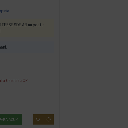
opinia
ORTESSE SDE AB nu poate
i
mani.
ata Card sau OP
PARA ACUM