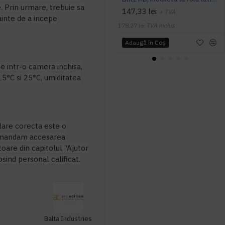
. Prin urmare, trebuie sa
147,33 lei
+ TVA
nainte de a incepe
178,27 lei
TVA inclus
Adaugă în Coş
le intr-o camera inchisa,
5°C si 25°C, umiditatea
alare corecta este o
comandam accesarea
toare din capitolul “Ajutor
sind personal calificat.
Balta Industries