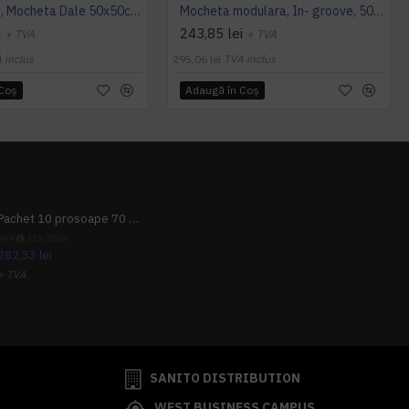
Cambridge, Mocheta Dale 50x50cm, Modulyss
Mocheta modulara, In- groove, 50 x 50 cm, Modulyss
i
243,85 lei
+ TVA
+ TVA
 inclus
295,06 lei
TVA inclus
 Coş
Adaugă în Coş
Pachet 10 prosoape 70 x 140cm 9 + 1 gratuit
PRP
313,70 lei
282,33 lei
+ TVA
341,62 lei
TVA inclus
SANITO DISTRIBUTION
WEST BUSINESS CAMPUS