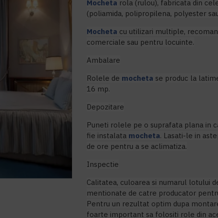
Mocheta
rola (rulou), fabricata din cel
(poliamida, polipropilena, polyester sa
Mocheta
cu utilizari multiple, recomand
comerciale sau pentru locuinte.
Ambalare
Rolele de
mocheta
se produc la latim
16 mp.
Depozitare
Puneti rolele pe o suprafata plana in
fie instalata
mocheta
. Lasati-le in as
de ore pentru a se aclimatiza.
Inspectie
Calitatea, culoarea si numarul lotului d
mentionate de catre producator pentru
Pentru un rezultat optim dupa montare,
foarte important sa folositi role din ace