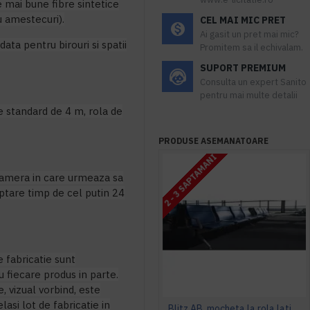
e mai bune fibre sintetice
u amestecuri).
CEL MAI MIC PRET
Ai gasit un pret mai mic?
ata pentru birouri si spatii
Promitem sa il echivalam.
SUPORT PREMIUM
Consulta un expert Sanito
pentru mai multe detalii
e standard de 4 m, rola de
PRODUSE ASEMANATOARE
2 - 3 SAPTAMANI
 camera in care urmeaza sa
teptare timp de cel putin 24
e fabricatie sunt
 fiecare produs in parte.
 vizual vorbind, este
lasi lot de fabricatie in
Blitz AB, mocheta la rola latime 4 m, Balta Industries