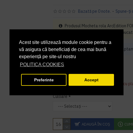
Bazată pe 0 note.
-
Spune-ţi 
Produsul Mocheta rola ArcEdition F
fi cumparat decat in multiplu de 16 bucat
Acest site utilizează module cookie pentru a
Acest produs iti va fi livrat in 2 - 3 sapta
vă asigura că beneficiați de cea mai bună
experiență pe site-ul nostru
190,36 lei
+ TVA
POLITICA COOKIES
230,34 lei
TVA inclus
Preferinte
Accept
Acest produs se poate comanda doar cu pl
Culoare
ADAUGĂ ÎN COŞ
CUM