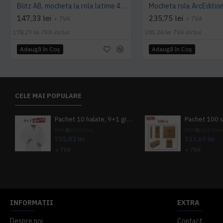
Blitz AB, mocheta la rola latime 4 m, Balta Industries
147,33 lei
235,75 lei
+ TVA
+ TVA
178,27 lei
TVA inclus
285,26 lei
TVA inclus
Adaugă în Coş
Adaugă în Coş
CELE MAI POPULARE
Pachet 10 halate, 9+1 gratuit
PRP
839,80 lei
PRP
624,10 le
755,82 lei
533,69 lei
+ TVA
+ TVA
914,54 lei
TVA inclus
645,76 lei
TV
INFORMATII
EXTRA
Despre noi
Contact