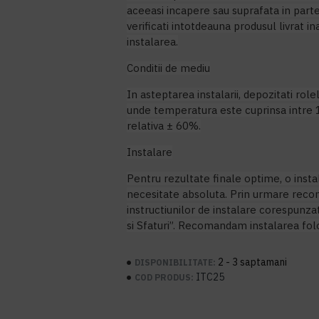
aceeasi incapere sau suprafata in parte
verificati intotdeauna produsul livrat i
instalarea.
Conditii de mediu
In asteptarea instalarii, depozitati role
unde temperatura este cuprinsa intre 1
relativa ± 60%.
Instalare
Pentru rezultate finale optime, o inst
necesitate absoluta. Prin urmare re
instructiunilor de instalare corespunza
si Sfaturi”. Recomandam instalarea folo
2 - 3 saptamani
DISPONIBILITATE:
ITC25
COD PRODUS: