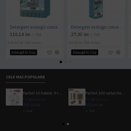
Detergent ecologic concentrat universal, TANET SR 15, 5L
Detergent ecologic concentrat universal, TANET SR 15, 1L
116,14 lei
27,30 lei
+ TVA
+ TVA
140,53 lei
TVA inclus
33,03 lei
TVA inclus
Adaugă în Coş
Adaugă în Coş
CELE MAI POPULARE
Pachet 10 halate, 9+1 gratuit
Pachet 100 seturi hoteliere, set dentar, set barbierit, casca de dus, pila unghii, set cusut
PRP
839,80 lei
PRP
624,10 lei
755,82 lei
533,69 lei
+ TVA
+ TVA
914,54 lei
TVA inclus
645,76 lei
TVA inclus