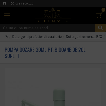
0314 100 110
0
Detergenti profesionali curatenie
Detergent universal BIO
POMPA DOZARE 30ML PT. BIDOANE DE 20L
SONETT