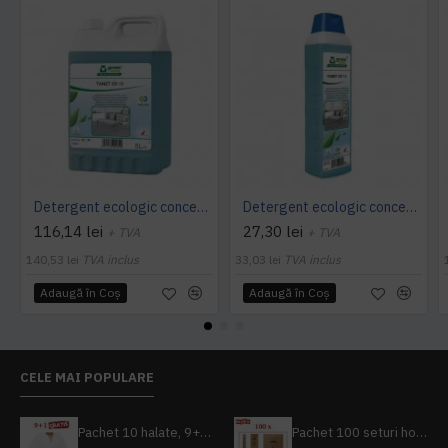
Detergent ecologic concentrat universal, TANET SR 15, 5L
Detergent ecologic concentrat universal, TANET SR 15, 1L
116,14 lei
27,30 lei
+ TVA
+ TVA
140,53 lei
TVA inclus
33,03 lei
TVA inclus
Adaugă în Coş
Adaugă în Coş
CELE MAI POPULARE
Pachet 10 halate, 9+1 gratuit
Pachet 100 seturi hoteliere, set dentar, set barbierit, casca de dus, pila unghii, set cusut