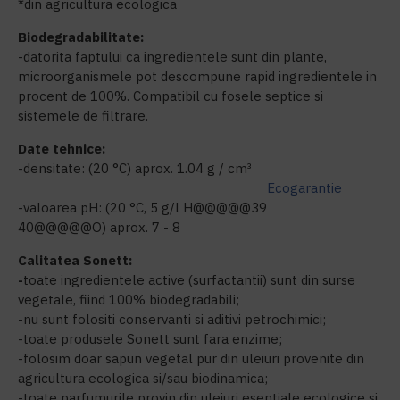
*din agricultura ecologica
Biodegradabilitate:
-datorita faptului ca ingredientele sunt din plante,
microorganismele pot descompune rapid ingredientele in
procent de 100%. Compatibil cu fosele septice si
sistemele de filtrare.
Date tehnice:
-densitate: (20 °C) aprox. 1.04 g / cm³
Ecogarantie
-valoarea pH: (20 °C, 5 g/l H@@@@@39
40@@@@@O) aprox. 7 - 8
Calitatea Sonett:
-
toate ingredientele active (surfactantii) sunt din surse
vegetale, fiind 100% biodegradabili;
-nu sunt folositi conservanti si aditivi petrochimici;
-toate produsele Sonett sunt fara enzime;
-folosim doar sapun vegetal pur din uleiuri provenite din
agricultura ecologica si/sau biodinamica;
-toate parfumurile provin din uleiuri esentiale ecologice si