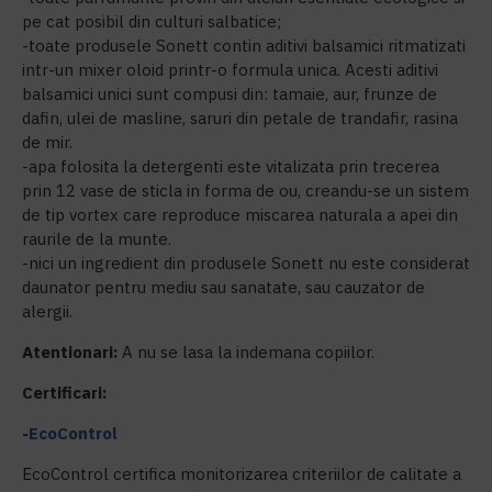
pe cat posibil din culturi salbatice;
-toate produsele Sonett contin aditivi balsamici ritmatizati
intr-un mixer oloid printr-o formula unica. Acesti aditivi
balsamici unici sunt compusi din: tamaie, aur, frunze de
dafin, ulei de masline, saruri din petale de trandafir, rasina
de mir.
-apa folosita la detergenti este vitalizata prin trecerea
prin 12 vase de sticla in forma de ou, creandu-se un sistem
de tip vortex care reproduce miscarea naturala a apei din
raurile de la munte.
-nici un ingredient din produsele Sonett nu este considerat
daunator pentru mediu sau sanatate, sau cauzator de
alergii.
Atentionari:
A nu se lasa la indemana copiilor.
Certificari:
-
EcoControl
EcoControl certifica monitorizarea criteriilor de calitate a