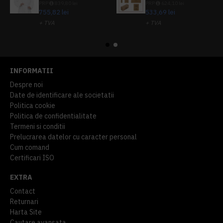
PRP
839,80 lei
PRP
624,10 lei
755,82 lei
533,69 lei
+ TVA
+ TVA
914,54 lei
TVA inclus
645,76 lei
TVA inclus
INFORMATII
Despre noi
Date de identificare ale societatii
Politica cookie
Politica de confidentialitate
Termeni si conditii
Prelucrarea datelor cu caracter personal
Cum comand
Certificari ISO
EXTRA
Contact
Returnari
Harta Site
Cautare avansata