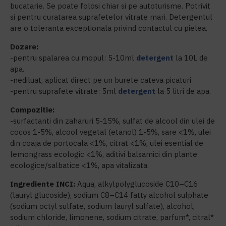
bucatarie. Se poate folosi chiar si pe autoturisme. Potrivit
si pentru curatarea suprafetelor vitrate mari. Detergentul
are o toleranta exceptionala privind contactul cu pielea.
Dozare:
-pentru spalarea cu mopul: 5-10ml
detergent
la 10L de
apa.
-nediluat, aplicat direct pe un burete cateva picaturi
-pentru suprafete vitrate: 5ml
detergent
la 5 litri de apa.
Compozitie:
-
surfactanti din zaharuri 5-15%, sulfat de alcool din ulei de
cocos 1-5%, alcool vegetal (etanol) 1-5%, sare <1%, ulei
din coaja de portocala <1%, citrat <1%, ulei esential de
lemongrass ecologic <1%, aditivi balsamici din plante
ecologice/salbatice <1%, apa vitalizata.
Ingrediente INCI:
Aqua, alkylpolyglucoside C10–C16
(lauryl glucoside), sodium C8–C14 fatty alcohol sulphate
(sodium octyl sulfate, sodium lauryl sulfate), alcohol,
sodium chloride, limonene, sodium citrate, parfum*, citral*