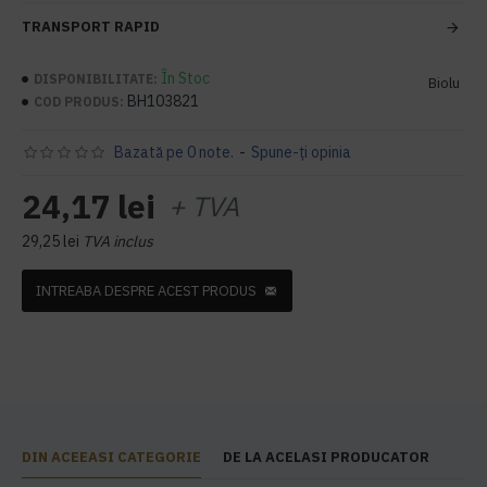
TRANSPORT RAPID
În Stoc
DISPONIBILITATE:
Biolu
BH103821
COD PRODUS:
Bazată pe 0 note.
-
Spune-ţi opinia
24,17 lei
+ TVA
29,25 lei
TVA inclus
INTREABA DESPRE ACEST PRODUS
DIN ACEEASI CATEGORIE
DE LA ACELASI PRODUCATOR