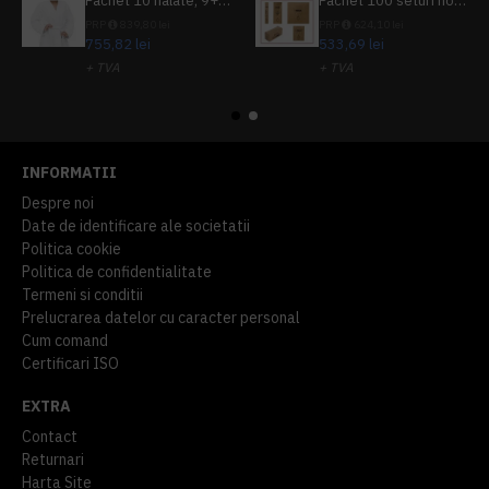
Pachet 10 halate, 9+1 gratuit
Pachet 100 seturi hoteliere, set dentar, set barbierit, casca de dus, pila unghii, set cusut
PRP
839,80 lei
PRP
624,10 lei
755,82 lei
533,69 lei
+ TVA
+ TVA
914,54 lei
TVA inclus
645,76 lei
TVA inclus
INFORMATII
Despre noi
Date de identificare ale societatii
Politica cookie
Politica de confidentialitate
Termeni si conditii
Prelucrarea datelor cu caracter personal
Cum comand
Certificari ISO
EXTRA
Contact
Returnari
Harta Site