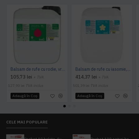
Balsam de rufe cu rodie, vrac, ecologic, 5L - Biolu
Balsam de rufe cu iasomie, vrac, ecologic, 20L - Biolu
105,73 lei
414,37 lei
+ TVA
+ TVA
127,93 lei
TVA inclus
501,39 lei
TVA inclus
Adaugă în Coş
Adaugă în Coş
CELE MAI POPULARE