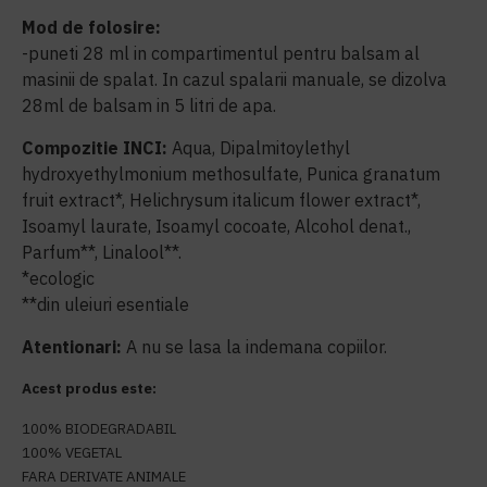
Mod de folosire:
-puneti 28 ml in compartimentul pentru balsam al
masinii de spalat. In cazul spalarii manuale, se dizolva
28ml de balsam in 5 litri de apa.
Compozitie INCI:
Aqua, Dipalmitoylethyl
hydroxyethylmonium methosulfate, Punica granatum
fruit extract*, Helichrysum italicum flower extract*,
Isoamyl laurate, Isoamyl cocoate, Alcohol denat.,
Parfum**, Linalool**.
*ecologic
**din uleiuri esentiale
Atentionari:
A nu se lasa la indemana copiilor.
Acest produs este:
100% BIODEGRADABIL
100% VEGETAL
FARA DERIVATE ANIMALE