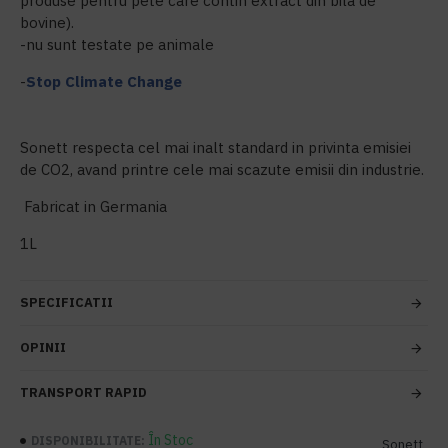
produse pentru pete care contin extract din bila de
bovine).
-nu sunt testate pe animale
-
Stop Climate Change
Sonett respecta cel mai inalt standard in privinta emisiei
de CO2, avand printre cele mai scazute emisii din industrie.
Fabricat in Germania
1L
SPECIFICATII
OPINII
TRANSPORT RAPID
În Stoc
DISPONIBILITATE:
Sonett