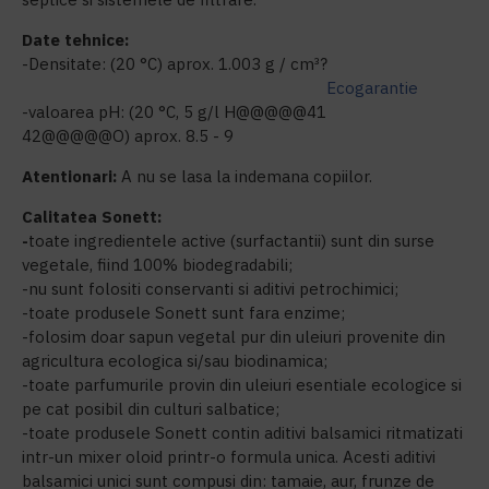
Date tehnice:
-Densitate: (20 °C) aprox. 1.003 g / cm³?
Ecogarantie
-valoarea pH: (20 °C, 5 g/l H@@@@@41
42@@@@@O) aprox. 8.5 - 9
Atentionari:
A nu se lasa la indemana copiilor.
Calitatea Sonett:
-
toate ingredientele active (surfactantii) sunt din surse
vegetale, fiind 100% biodegradabili;
-nu sunt folositi conservanti si aditivi petrochimici;
-toate produsele Sonett sunt fara enzime;
-folosim doar sapun vegetal pur din uleiuri provenite din
agricultura ecologica si/sau biodinamica;
-toate parfumurile provin din uleiuri esentiale ecologice si
pe cat posibil din culturi salbatice;
-toate produsele Sonett contin aditivi balsamici ritmatizati
intr-un mixer oloid printr-o formula unica. Acesti aditivi
balsamici unici sunt compusi din: tamaie, aur, frunze de