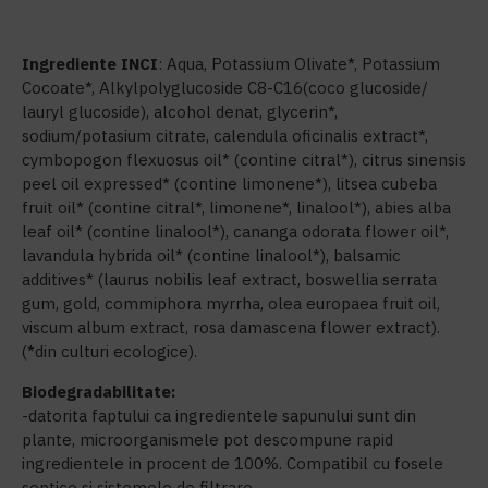
Ingrediente INCI
: Aqua, Potassium Olivate*, Potassium
Cocoate*, Alkylpolyglucoside C8-C16(coco glucoside/
lauryl glucoside), alcohol denat, glycerin*,
sodium/potasium citrate, calendula oficinalis extract*,
cymbopogon flexuosus oil* (contine citral*), citrus sinensis
peel oil expressed* (contine limonene*), litsea cubeba
fruit oil* (contine citral*, limonene*, linalool*), abies alba
leaf oil* (contine linalool*), cananga odorata flower oil*,
lavandula hybrida oil* (contine linalool*), balsamic
additives* (laurus nobilis leaf extract, boswellia serrata
gum, gold, commiphora myrrha, olea europaea fruit oil,
viscum album extract, rosa damascena flower extract).
(*din culturi ecologice).
Biodegradabilitate:
-datorita faptului ca ingredientele sapunului sunt din
plante, microorganismele pot descompune rapid
ingredientele in procent de 100%. Compatibil cu fosele
septice si sistemele de filtrare.