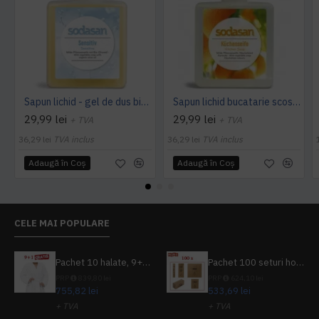
Sapun lichid - gel de dus bio sensitiv 300ml Sodasan
Sapun lichid bucatarie scos mirosuri degresat maini 300ml SODASAN
29,99 lei
29,99 lei
+ TVA
+ TVA
36,29 lei
TVA inclus
36,29 lei
TVA inclus
Adaugă în Coş
Adaugă în Coş
CELE MAI POPULARE
Pachet 10 halate, 9+1 gratuit
Pachet 100 seturi hoteliere, set dentar, set barbierit, casca de dus, pila unghii, set cusut
PRP
839,80 lei
PRP
624,10 lei
755,82 lei
533,69 lei
+ TVA
+ TVA