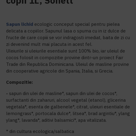
copii 1L, Sonett
Sapun lichid
ecologic conceput special pentru pielea
delicata a copiilor. Sapunul lasa o spuma cu in iz dulce de
fructe de care copiii se vor indragosti imediat, baita de zi cu
zi devenind mult mai placuta in acest fel.
Uleiurile si uleiurile esentiale sunt 100% bio, iar uleiul de
cocos folosit in compozitie provine dintr-un proiect Fair
Trade din Republica Dominicana. Uleiul de masline provine
din cooperative agricole din Spania, Italia, si Grecia.
Compozitie:
-
sapun din ulei de masline*, sapun din ulei de cocos*,
surfactanti din zaharuri, alcool vegetal (etanol), glicerina
vegetala*, esenta de galbenele*, citrat, uleiuri esentiale de
lemongrass*, portocala dulce*, litsea*, brad argintiu*, ylang
ylang*, lavanda*, aditivi balsamici*, apa vitalizata.
* din cultura ecologica/salbatica