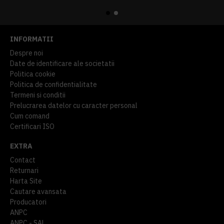
914,54 lei
TVA inclus
645,76 lei
TVA inclus
INFORMATII
Despre noi
Date de identificare ale societatii
Politica cookie
Politica de confidentialitate
Termeni si conditii
Prelucrarea datelor cu caracter personal
Cum comand
Certificari ISO
EXTRA
Contact
Returnari
Harta Site
Cautare avansata
Producatori
ANPC
ANPC - SAL