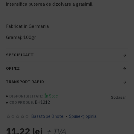
intensifica puterea de dizolvare a grasimii.
Fabricat in Germania
Gramaj: 100gr
SPECIFICATII
OPINII
TRANSPORT RAPID
În Stoc
DISPONIBILITATE:
Sodasan
BH1212
COD PRODUS:
Bazată pe 0 note.
-
Spune-ţi opinia
11,22 lei
+ TVA