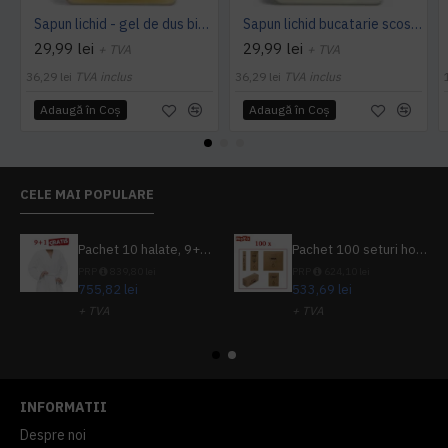
Sapun lichid - gel de dus bio sensitiv 300ml Sodasan
Sapun lichid bucatarie scos mirosuri degresat maini 300ml SODASAN
29,99 lei
29,99 lei
+ TVA
+ TVA
36,29 lei
TVA inclus
36,29 lei
TVA inclus
Adaugă în Coş
Adaugă în Coş
CELE MAI POPULARE
Pachet 10 halate, 9+1 gratuit
Pachet 100 seturi hoteliere, set dentar, set barbierit, casca de dus, pila unghii, set cusut
PRP
839,80 lei
PRP
624,10 lei
755,82 lei
533,69 lei
+ TVA
+ TVA
914,54 lei
TVA inclus
645,76 lei
TVA inclus
INFORMATII
Despre noi