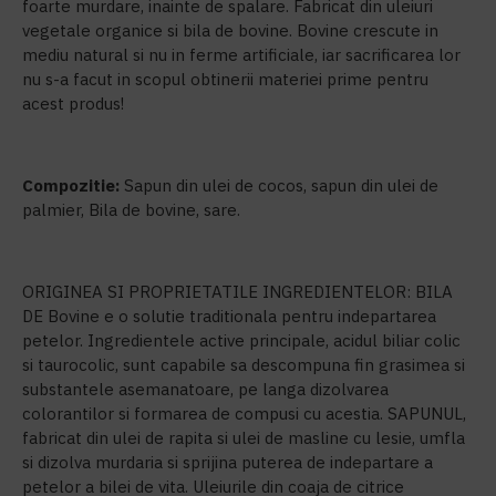
foarte murdare, inainte de spalare. Fabricat din uleiuri
vegetale organice si bila de bovine. Bovine crescute in
mediu natural si nu in ferme artificiale, iar sacrificarea lor
nu s-a facut in scopul obtinerii materiei prime pentru
acest produs!
Compozitie:
Sapun din ulei de cocos, sapun din ulei de
palmier, Bila de bovine, sare.
ORIGINEA SI PROPRIETATILE INGREDIENTELOR: BILA
DE Bovine e o solutie traditionala pentru indepartarea
petelor. Ingredientele active principale, acidul biliar colic
si taurocolic, sunt capabile sa descompuna fin grasimea si
substantele asemanatoare, pe langa dizolvarea
colorantilor si formarea de compusi cu acestia. SAPUNUL,
fabricat din ulei de rapita si ulei de masline cu lesie, umfla
si dizolva murdaria si sprijina puterea de indepartare a
petelor a bilei de vita. Uleiurile din coaja de citrice