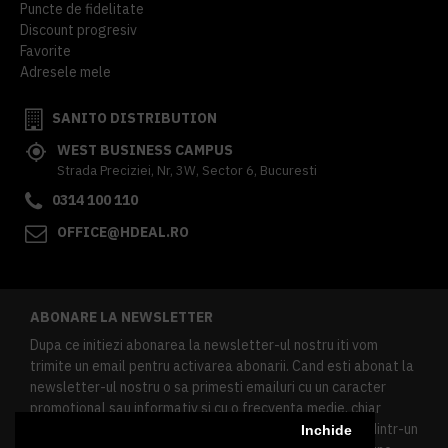
Puncte de fidelitate
Discount progresiv
Favorite
Adresele mele
SANITO DISTRIBUTION
WEST BUSINESS CAMPUS
Strada Preciziei, Nr, 3W, Sector 6, Bucuresti
0314 100 110
OFFICE@HDEAL.RO
ABONARE LA NEWSLETTER
Dupa ce initiezi abonarea la newsletter-ul nostru iti vom
trimite un email pentru activarea abonarii. Cand esti abonat la
newsletter-ul nostru o sa primesti emailuri cu un caracter
promotional sau informativ si cu o frecventa medie, chiar
redusa. Daca doresti sa te dezabonezi poti urma linkul dintr-un
Inchide