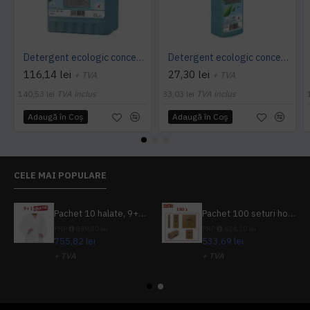
Detergent ecologic concentrat universal, TANET SR 15, 5L
Detergent ecologic concentrat universal, TANET SR 15, 1L
116,14 lei
27,30 lei
+ TVA
+ TVA
140,53 lei
TVA inclus
33,03 lei
TVA inclus
Adaugă în Coş
Adaugă în Coş
CELE MAI POPULARE
Pachet 10 halate, 9+1 gratuit
Pachet 100 seturi hoteliere, set dentar, set barbierit, casca de dus, pila unghii, set cusut
PRP
839,80 lei
PRP
624,10 lei
755,82 lei
533,69 lei
+ TVA
+ TVA
914,54 lei
TVA inclus
645,76 lei
TVA inclus