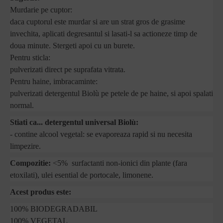
Murdarie pe cuptor:
daca cuptorul este murdar si are un strat gros de grasime
invechita, aplicati degresantul si lasati-l sa actioneze timp de
doua minute. Stergeti apoi cu un burete.
Pentru sticla:
pulverizati direct pe suprafata vitrata.
Pentru haine, imbracaminte:
pulverizati detergentul Biolù pe petele de pe haine, si apoi spalati
normal.
Stiati ca... detergentul universal Biolù:
- contine alcool vegetal: se evaporeaza rapid si nu necesita
limpezire.
Compozitie:
<5% surfactanti non-ionici din plante (fara
etoxilati), ulei esential de portocale, limonene.
Acest produs este:
100% BIODEGRADABIL
100% VEGETAL