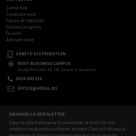
Contul meu
Comenzile mele
Puncte de fidelitate
Discount progresiv
Favorite
Adresele mele
SANITO DISTRIBUTION
WEST BUSINESS CAMPUS
Strada Preciziei, Nr, 3W, Sector 6, Bucuresti
0314 100 110
OFFICE@HDEAL.RO
ABONARE LA NEWSLETTER
Dupa ce initiezi abonarea la newsletter-ul nostru iti vom
trimite un email pentru activarea abonarii. Cand esti abonat la
newsletter-ul nostru o sa primesti emailuri cu un caracter