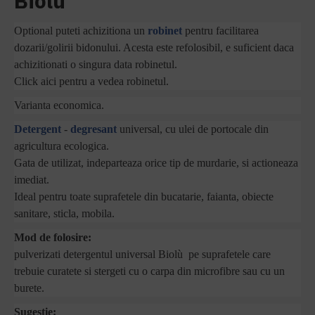
Biolu
Optional puteti achizitiona un
robinet
pentru facilitarea
dozarii/golirii bidonului. Acesta este refolosibil, e suficient daca
achizitionati o singura data robinetul.
Click aici pentru a vedea robinetul.
Varianta economica.
Detergent
-
degresant
universal, cu ulei de portocale din
agricultura ecologica.
Gata de utilizat, indeparteaza orice tip de murdarie, si actioneaza
imediat.
Ideal pentru toate suprafetele din bucatarie, faianta, obiecte
sanitare, sticla, mobila.
Mod de folosire:
pulverizati detergentul universal Biolù pe suprafetele care
trebuie curatete si stergeti cu o carpa din microfibre sau cu un
burete.
Sugestie: