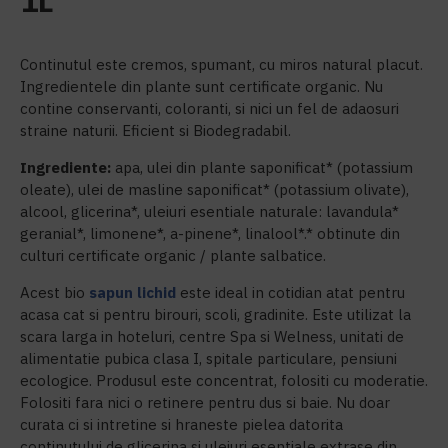
1L
Continutul este cremos, spumant, cu miros natural placut.
Ingredientele din plante sunt certificate organic. Nu
contine conservanti, coloranti, si nici un fel de adaosuri
straine naturii. Eficient si Biodegradabil.
Ingrediente:
apa, ulei din plante saponificat* (potassium
oleate), ulei de masline saponificat* (potassium olivate),
alcool, glicerina*, uleiuri esentiale naturale: lavandula*
geranial*, limonene*, a-pinene*, linalool*.* obtinute din
culturi certificate organic / plante salbatice.
Acest bio
sapun lichid
este ideal in cotidian atat pentru
acasa cat si pentru birouri, scoli, gradinite. Este utilizat la
scara larga in hoteluri, centre Spa si Welness, unitati de
alimentatie pubica clasa I, spitale particulare, pensiuni
ecologice. Produsul este concentrat, folositi cu moderatie.
Folositi fara nici o retinere pentru dus si baie. Nu doar
curata ci si intretine si hraneste pielea datorita
continutului de glicerina si uleiuri esentiale extrase din