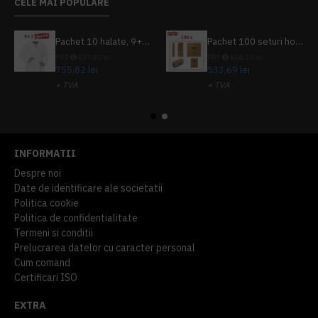
CELE MAI POPULARE
Pachet 10 halate, 9+1 gratuit
Pachet 100 seturi hoteliere, set dentar, set barbierit, casca de dus, pila unghii, set cusut
PRP
839,80 lei
PRP
624,10 lei
755,82 lei
533,69 lei
+ TVA
+ TVA
914,54 lei
TVA inclus
645,76 lei
TVA inclus
INFORMATII
Despre noi
Date de identificare ale societatii
Politica cookie
Politica de confidentialitate
Termeni si conditii
Prelucrarea datelor cu caracter personal
Cum comand
Certificari ISO
EXTRA