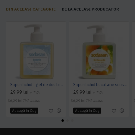
DIN ACEEASI CATEGORIE
DE LA ACELASI PRODUCATOR
Sapun lichid - gel de dus bio sensitiv 300ml Sodasan
Sapun lichid bucatarie scos mirosuri degresat maini 300ml SODASAN
29,99 lei
29,99 lei
+ TVA
+ TVA
36,29 lei
TVA inclus
36,29 lei
TVA inclus
Adaugă în Coş
Adaugă în Coş