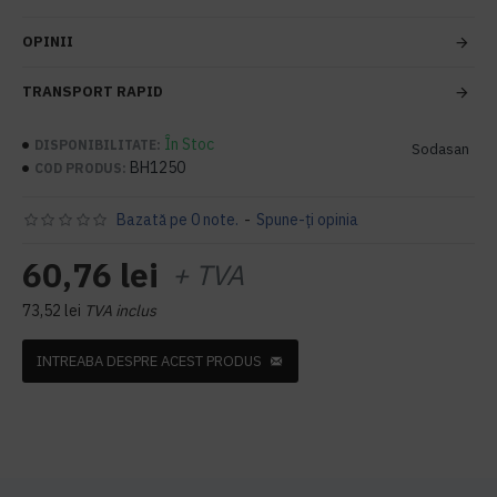
OPINII
TRANSPORT RAPID
În Stoc
DISPONIBILITATE:
Sodasan
BH1250
COD PRODUS:
Bazată pe 0 note.
-
Spune-ţi opinia
60,76 lei
+ TVA
73,52 lei
TVA inclus
INTREABA DESPRE ACEST PRODUS