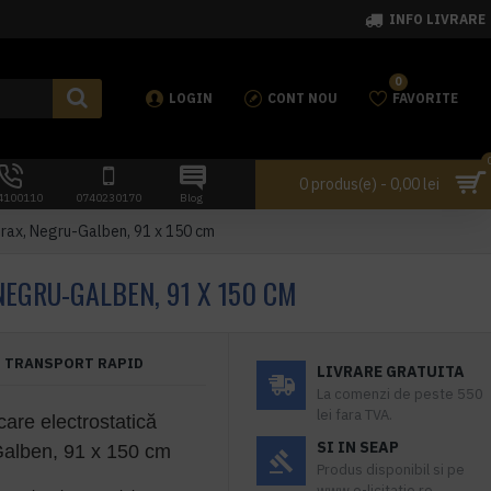
INFO LIVRARE
0
LOGIN
CONT NOU
FAVORITE
0 produs(e) - 0,00 lei
4100110
0740230170
Blog
trax, Negru-Galben, 91 x 150 cm
EGRU-GALBEN, 91 X 150 CM
TRANSPORT RAPID
LIVRARE GRATUITA
La comenzi de peste 550
lei fara TVA.
are electrostatică
SI IN SEAP
Galben, 91 x 150 cm
Produs disponibil si pe
www.e-licitatie.ro