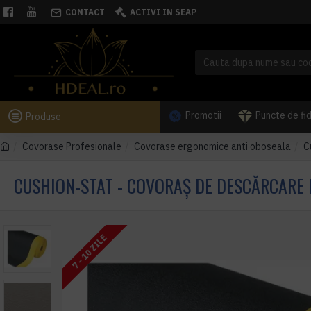
CONTACT
ACTIVI IN SEAP
Promotii
Puncte de fi
Produse
Covorase Profesionale
Covorase ergonomice anti oboseala
C
CUSHION-STAT - COVORAȘ DE DESCĂRCARE 
7 - 10 ZILE