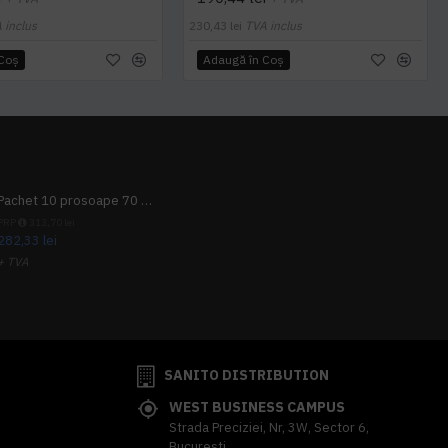
 inclus
230,43 lei
TVA inclus
 Coş
Adaugă în Coş
Pachet 10 prosoape 70 x 140cm 9 + 1 gratuit
PRP
313,70 lei
282,33 lei
+ TVA
341,62 lei
TVA inclus
SANITO DISTRIBUTION
WEST BUSINESS CAMPUS
Strada Preciziei, Nr, 3W, Sector 6,
Bucuresti