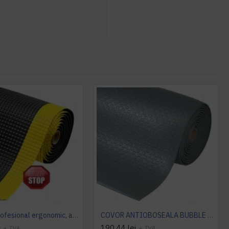
Covoras profesional ergonomic, antioboseala, SKY TRAX ( negru si galben ), NOTRAX
COVOR ANTIOBOSEALA BUBBLE SOF-TRED (grey)
i
190,44 lei
+ TVA
+ TVA