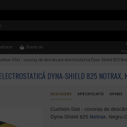
delitate
Brand-uri
031
ushion-Stat - covoraș de descărcare electrostatică Dyna-Shield 825 No
ELECTROSTATICĂ DYNA-SHIELD 825 NOTRAX, N
DESCRIERE
SPECIFICATII
OPINII
Cushion-Stat - covoraș de descărc
Dyna-Shield 825
Notrax
, Negru-