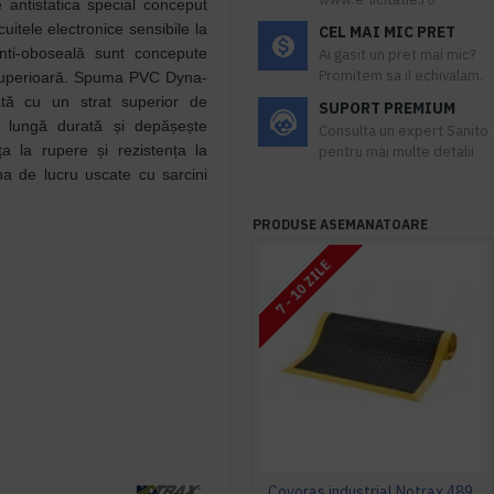
antistatica special conceput
cuitele electronice sensibile la
CEL MAI MIC PRET
anti-oboseală sunt concepute
Ai gasit un pret mai mic?
Promitem sa il echivalam.
 superioară. Spuma PVC Dyna-
ată cu un strat superior de
SUPORT PREMIUM
 lungă durată și depășește
Consulta un expert Sanito
a la rupere și rezistența la
pentru mai multe detalii
ona de lucru uscate cu sarcini
PRODUSE ASEMANATOARE
7 - 10 ZILE
Covoras industrial Notrax 489 Cushion Flex®, 91 x 210 cm