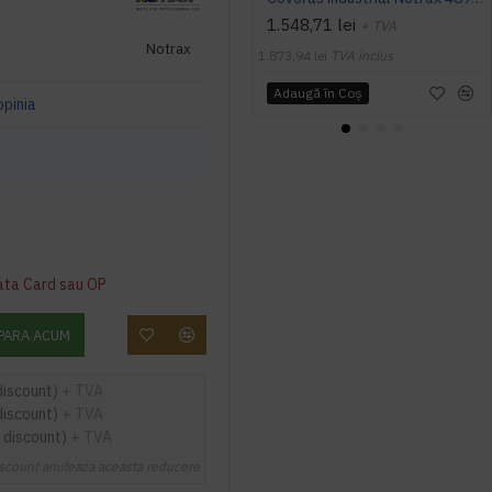
1.548,71 lei
+ TVA
Notrax
1.873,94 lei
TVA inclus
Adaugă în Coş
opinia
ata Card sau OP
PARA ACUM
discount)
+ TVA
discount)
+ TVA
 discount)
+ TVA
scount anuleaza aceasta reducere