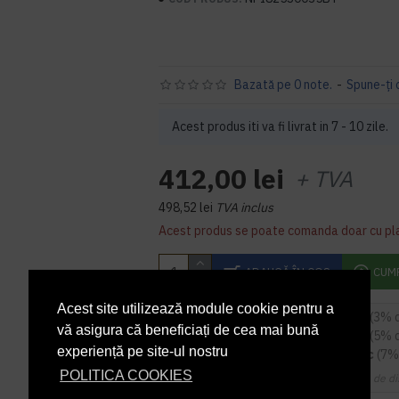
Bazată pe 0 note.
-
Spune-ţi 
Acest produs iti va fi livrat in 7 - 10 zile.
412,00 lei
+ TVA
498,52 lei
TVA inclus
Acest produs se poate comanda doar cu pl
ADAUGĂ ÎN COŞ
CUM
Acest site utilizează module cookie pentru a
5
sau mai multe la
399,64 RON / buc
(3% 
vă asigura că beneficiați de cea mai bună
9
sau mai multe la
391,40 RON / buc
(5% 
experiență pe site-ul nostru
14
sau mai multe la
383,16 RON / buc
(7%
POLITICA COOKIES
Cupoanele de di