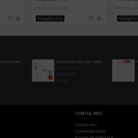
678,01 lei
TVA inclus
940,17 lei
TVA
Adaugă în Coş
Adaugă în
Pachet 100 seturi hoteliere, set dentar, set barbierit, casca de dus, pila unghii, set cusut
Pachet Uscator par Valera Action Super Plus + GRATUIT Sampon si gel de dus Tork
i
PRP
377,99 lei
300,72 lei
+ TVA
A inclus
363,87 lei
TVA inclus
CONTUL MEU
Contul meu
Comenzile mele
Puncte de fidelitate