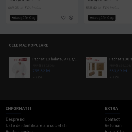
469,03 lei
TVA inclus
838,42 lei
TVA inclus
Adaugă în Coş
Adaugă în Coş
CELE MAI POPULARE
Pachet 10 halate, 9+1 gratuit
PRP
839,80 lei
PRP
624,10 le
755,82 lei
533,69 lei
+ TVA
+ TVA
914,54 lei
TVA inclus
645,76 lei
TV
INFORMATII
EXTRA
Despre noi
Contact
Date de identificare ale societatii
Returnari
Politica cookie
Harta Site