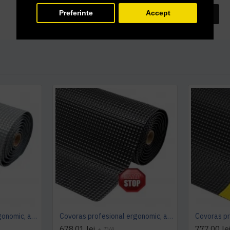
Preferinte
Accept
INTREABA DESPRE ACEST PRODUS
Covoras profesional ergonomic, antioboseala, SKY TRAX ( gri ), NOTRAX
Covoras profesional ergonomic, antioboseala, SKY TRAX ( negru ), NOTRAX
678,01 lei
777,00 le
+ TVA