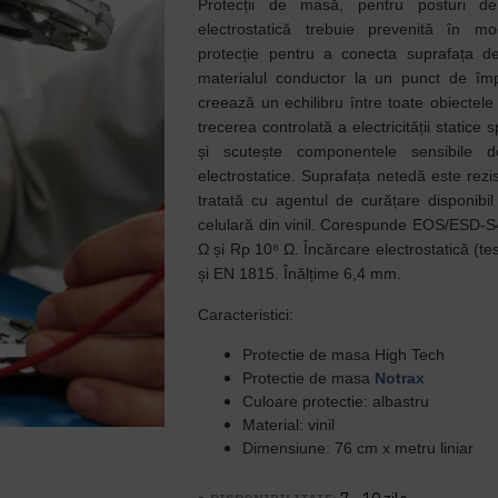
Protecții de masă, pentru posturi d
electrostatică trebuie prevenită în mo
protecție pentru a conecta suprafața de
materialul conductor la un punct de îm
creează un echilibru între toate obiectele
trecerea controlată a electricității static
și scutește componentele sensibile de
electrostatice. Suprafața netedă este rezis
tratată cu agentul de curățare disponibi
celulară din vinil. Corespunde EOS/ESD-S
Ω și Rp 10⁸ Ω. Încărcare electrostatică (
și EN 1815. Înălțime 6,4 mm.
Caracteristici:
Protectie de masa High Tech
Protectie de masa
Notrax
Culoare protectie: albastru
Material: vinil
Dimensiune: 76 cm x metru liniar