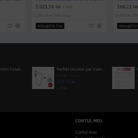
1.021,76 lei
268,21 le
+ TVA
1.236,33 lei
TVA inclus
324,53 lei
TVA
Adaugă în Coş
Adaugă în
Pachet 100 seturi hoteliere, set dentar, set barbierit, casca de dus, pila unghii, set cusut
Pachet Uscator par Valera Action Super Plus + GRATUIT Sampon si gel de dus Tork
i
PRP
377,99 lei
300,72 lei
+ TVA
A inclus
363,87 lei
TVA inclus
CONTUL MEU
Contul meu