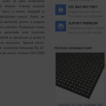
e lucru la care încărcarea
d eficient. Folosiți această
CEL MAI MIC PRET
 lucru a mesei, angajații și
Ai gasit un pret mai mic?
Promitem sa il echivalam.
pământare comun. Astfel, se
 și personal, pentru a asigura
SUPORT PREMIUM
e spre pământ. Protejează masa
Consulta un expert Sanito
 pericolele unei încărcări
pentru mai multe detalii
tentă la abraziune și poate fi
l ca accesoriu. Spumă micro-
4, rezistență măsurată Rg 10⁷
PRODUSE ASEMANATOARE
test de mers) conform ISO 6356
COVOR CAUCIUC SUPERFLOW