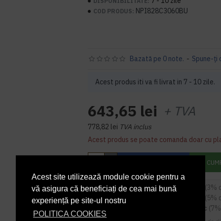
7 - 10 zile
DISPONIBILITATE:
NPI828C3060BU
COD PRODUS:
Bazată pe 0 note.
-
Spune-ţi 
Acest produs iti va fi livrat in 7 - 10 zile.
643,65 lei
+ TVA
778,82 lei
TVA inclus
Acest produs se poate comanda doar cu pl
ADAUGĂ ÎN COŞ
CUM
Acest site utilizează module cookie pentru a
5
sau mai multe la
624,34 RON / buc
(3% 
vă asigura că beneficiați de cea mai bună
9
sau mai multe la
611,47 RON / buc
(5% 
experiență pe site-ul nostru
14
sau mai multe la
598,59 RON / buc
(7%
POLITICA COOKIES