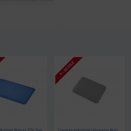
scount anuleaza aceasta reducere
7 - 10 ZILE
Covoras industrial Notrax 526 Sani-FlexTM
Covoras industrial laborator Notrax 526G Sani-FlexTM