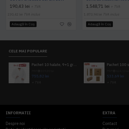
190,43 lei
1.548,71 lei
+ TVA
+ TVA
230,42 lei
TVA inclus
1.873,94 lei
TVA inclus
Adaugă în Coş
Adaugă în Coş
CELE MAI POPULARE
Pachet 10 halate, 9+1 gratuit
PRP
839,80 lei
PRP
624,10 le
755,82 lei
533,69 lei
+ TVA
+ TVA
914,54 lei
TVA inclus
645,76 lei
TV
INFORMATII
EXTRA
Despre noi
Contact