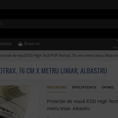
delitate
Brand-uri
031
otecție de masă ESD High Tech POP, Notrax, 76 cm x metru liniar, Albastr
OTRAX, 76 CM X METRU LINIAR, ALBASTRU
DESCRIERE
SPECIFICATII
OPINII
Protecție de masă ESD High Tec
metru liniar, Albastru