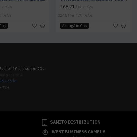
i
268,21 lei
+ TVA
+ TVA
 inclus
324,53 lei
TVA inclus
 Coş
Adaugă în Coş
Pachet 10 prosoape 70 x 140cm 9 + 1 gratuit
PRP
313,70 lei
282,33 lei
+ TVA
341,62 lei
TVA inclus
SANITO DISTRIBUTION
WEST BUSINESS CAMPUS