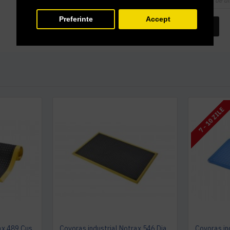
Cupoanele de di
Preferinte
Accept
INTREABA DESPRE ACEST PRODUS
7 - 10 ZILE
Covoras industrial Notrax 489 Cushion Flex®, 91 x 210 cm
Covoras industrial Notrax 546 Diamond FlexTM, 102 x 163 cm