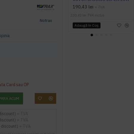
190,43 lei
+ TVA
230,42 lei
TVA inclus
Notrax
Adaugă în Coş
opinia
ata Card sau OP
PARA ACUM
discount)
+ TVA
discount)
+ TVA
 discount)
+ TVA