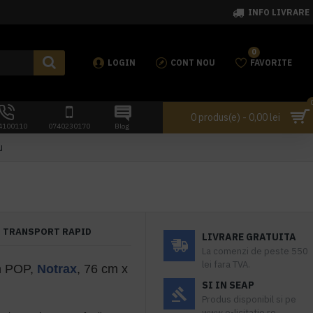
INFO LIVRARE
0
LOGIN
CONT NOU
FAVORITE
0 produs(e) - 0,00 lei
4100110
0740230170
Blog
u
TRANSPORT RAPID
LIVRARE GRATUITA
La comenzi de peste 550
lei fara TVA.
h POP,
Notrax
, 76 cm x
SI IN SEAP
Produs disponibil si pe
www.e-licitatie.ro