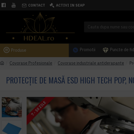
CONTACT
ACTIVI IN SEAP
Promotii
Puncte de fi
Produse
Covorase Profesionale
Covorase industriale antiderapante
Pr
PROTECȚIE DE MASĂ ESD HIGH TECH POP, N
7 - 10 ZILE