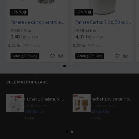
-26 %
-26 %
Pahare de carton pentru espresso, 4 Oz, 50 buc/set
Pahare Carton 7 Oz, 50 buc/set
PRP
4,70 lei
PRP
5,88 lei
3,48 lei
4,37 lei
+ TVA
+ TVA
4,21 lei
TVA inclus
5,29 lei
TVA inclus
Adaugă în Coş
Adaugă în Coş
CELE MAI POPULARE
Pachet 10 halate, 9+1 gratuit
Pachet 100 seturi hoteliere, set dentar, set barbierit, casca de dus, pila unghii, set cusut
PRP
839,80 lei
PRP
624,10 lei
755,82 lei
533,69 lei
+ TVA
+ TVA
914,54 lei
TVA inclus
645,76 lei
TVA inclus