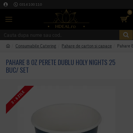
0314 100 110
0
Consumabile Catering
Pahare de carton si capace
Pahare 
PAHARE 8 OZ PERETE DUBLU HOLY NIGHTS 25
BUC/ SET
3 - 6 ZILE