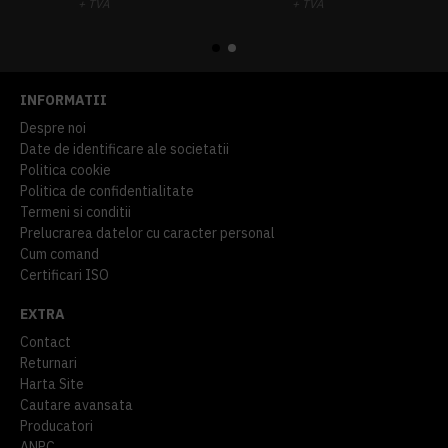
+ TVA
+ TVA
914,54 lei
TVA inclus
645,76 lei
TVA inclus
INFORMATII
Despre noi
Date de identificare ale societatii
Politica cookie
Politica de confidentialitate
Termeni si conditii
Prelucrarea datelor cu caracter personal
Cum comand
Certificari ISO
EXTRA
Contact
Returnari
Harta Site
Cautare avansata
Producatori
ANPC