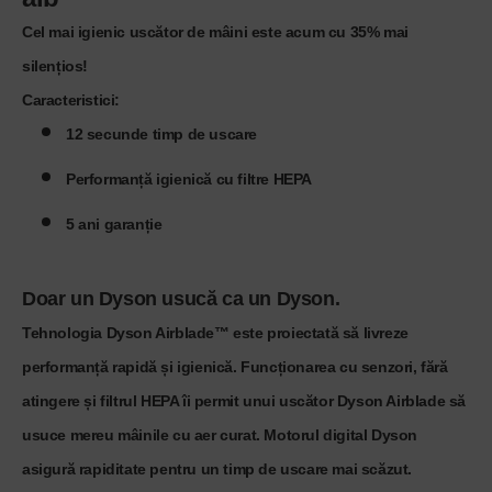
Cel mai igienic uscător de mâini este acum cu 35% mai
silențios!
Caracteristici
:
12 secunde timp de uscare
Performanță igienică cu filtre HEPA
5 ani garanție
Doar un Dyson usucă ca un Dyson.
Tehnologia Dyson Airblade™ este proiectată să livreze
performanță rapidă și igienică. Funcționarea cu senzori, fără
atingere și filtrul HEPA îi permit unui uscător Dyson Airblade să
usuce mereu mâinile cu aer curat. Motorul digital Dyson
asigură rapiditate pentru un timp de uscare mai scăzut.