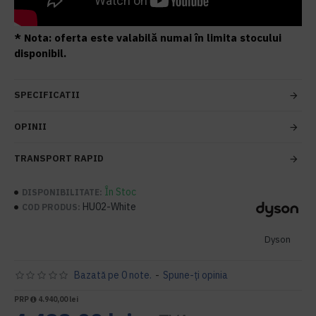
* Nota: oferta este valabilă numai în limita stocului
disponibil.
SPECIFICATII
OPINII
TRANSPORT RAPID
În Stoc
DISPONIBILITATE:
HU02-White
COD PRODUS:
Dyson
Bazată pe 0 note.
-
Spune-ţi opinia
PRP
4.940,00 lei