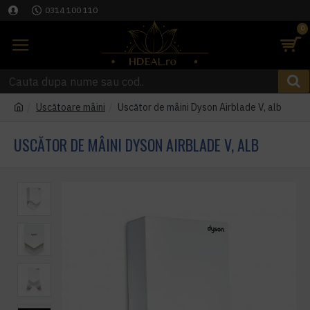
0314 100 110
0
Uscătoare mâini
Uscător de mâini Dyson Airblade V, alb
USCĂTOR DE MÂINI DYSON AIRBLADE V, ALB