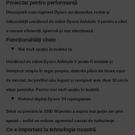
Proiectat pentru performanță
Descoperă cum inginerii Dyson au dezvoltat, testat și
îmbunătățit uscătorul de mâini Dyson Airblade V pentru a oferi
o uscare eficientă, igienică și mai silențioasă.
Funcționalități cheie
Mai mult spațiu în toaleta ta
Uscătorul de mâini Dyson Airblade V poate fi instalat și
întreținut simplu în regie proprie, datorită plăcii de fixare ușor
de montat. Iar profilul său îngust și compact iese doar 10 cm în
afara peretelui. Pentru mai mult spațiu în toaletă.
Motorul digital Dyson V4 reprogramat
Setat cu precizie la 1000 W pentru a aspira mai puțin aer prin
aparat – astfel se reduce zgomotul cauzat de turbulențe.
Ce e important la tehnologia noastră