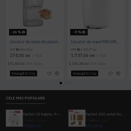
-26 %
-9 %
Uscator de maini din plastic 1400 W AQAS
Uscator de maini MACHFLOW, gama Eco, actionare cu senzor, Mediclinics
PRP
369,90 lei
PRP
1.910,77 lei
274,00 lei
1.737,06 lei
+ TVA
+ TVA
331,54 lei
TVA inclus
2.101,84 lei
TVA inclus
Adaugă în Coş
Adaugă în Coş
CELE MAI POPULARE
Pachet 10 halate, 9+1 gratuit
Pachet 100 seturi hoteliere, set dentar, set barbierit, casca de dus, pila unghii, set cusut
PRP
839,80 lei
PRP
624,10 lei
755,82 lei
533,69 lei