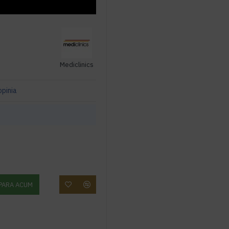
Mediclinics
opinia
PARA ACUM