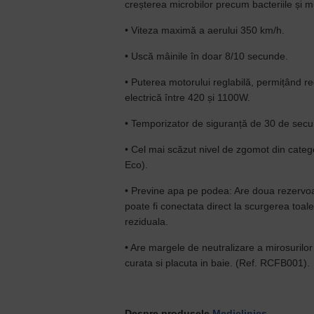
creșterea microbilor precum bacteriile și 
• Viteza maximă a aerului 350 km/h.
• Uscă mâinile în doar 8/10 secunde.
• Puterea motorului reglabilă, permițând 
electrică între 420 și 1100W.
• Temporizator de siguranță de 30 de sec
• Cel mai scăzut nivel de zgomot din categ
Eco).
• Previne apa pe podea: Are doua rezervoa
poate fi conectata direct la scurgerea toal
reziduala.
• Are margele de neutralizare a mirosurilo
curata si placuta in baie. (Ref. RCFB001).
Despre produsele
Mediclinics