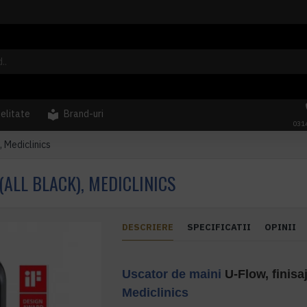
delitate
Brand-uri
031
, Mediclinics
(ALL BLACK), MEDICLINICS
DESCRIERE
SPECIFICATII
OPINII
Uscator de maini
U-Flow, finisaj
Mediclinics