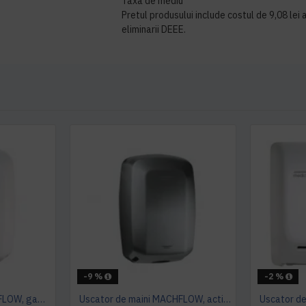
Taxa de mediu
Pretul produsului include costul de 9,08 lei a
eliminarii DEEE.
-9 %
-2 %
Uscator de maini MACHFLOW, gama Eco, actionare cu senzor, Mediclinics
Uscator de maini MACHFLOW, actionare cu senzor, gama ECO, Mediclinics