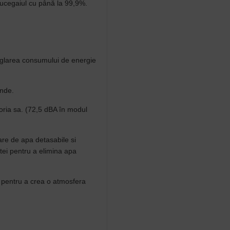
mucegaiul cu până la 99,9%.
reglarea consumului de energie
unde.
oria sa. (72,5 dBA în modul
re de apa detasabile si
etei pentru a elimina apa
r pentru a crea o atmosfera