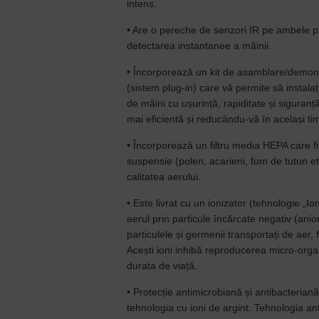
intens.
• Are o pereche de senzori IR pe ambele pă
detectarea instantanee a mâinii.
• Încorporează un kit de asamblare/demon
(sistem plug-in) care vă permite să instalați
de mâini cu ușurință, rapiditate și siguranț
mai eficientă și reducându-vă în același tim
• Încorporează un filtru media HEPA care fil
suspensie (polen, acarieni, fum de tutun et
calitatea aerului.
• Este livrat cu un ionizator (tehnologie „Io
aerul prin particule încărcate negativ (anio
particulele și germenii transportați de aer,
Acești ioni inhibă reproducerea micro-org
durata de viață.
• Protecție antimicrobiană și antibacteria
tehnologia cu ioni de argint. Tehnologia a