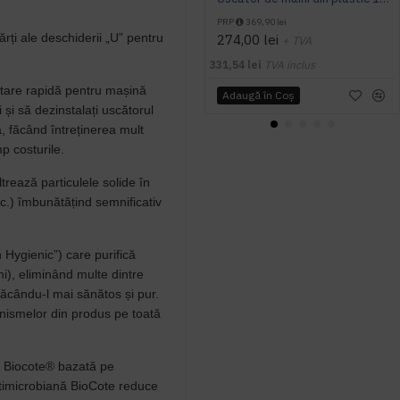
PRP
369,90 lei
rți ale deschiderii „U” pentru
274,00 lei
+ TVA
331,54 lei
TVA inclus
tare rapidă pentru mașină
Adaugă în Coş
 și să dezinstalați uscătorul
ă, făcând întreținerea mult
p costurile.
trează particulele solide în
c.) îmbunătățind semnificativ
n Hygienic”) care purifică
ni), eliminând multe dintre
 făcându-l mai sănătos și pur.
anismelor din produs pe toată
nă Biocote® bazată pe
ntimicrobiană BioCote reduce