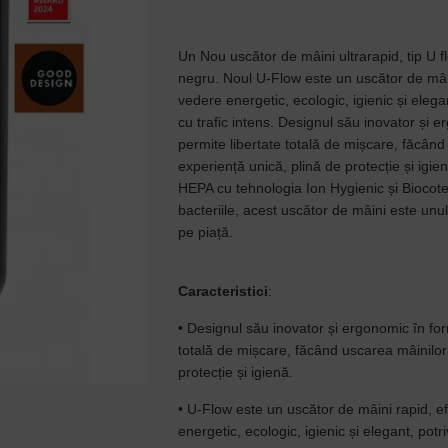
Un Nou uscător de mâini ultrarapid, tip U f
negru.
Noul U-Flow este un uscător de mâin
vedere energetic, ecologic, igienic și elegant
cu trafic intens.
Designul său inovator și e
permite libertate totală de mișcare, făcând
experiență unică, plină de protecție și igie
HEPA cu tehnologia Ion Hygienic și Biocote 
bacteriile, acest uscător de mâini este unul
pe piață.
Caracteristici
:
• Designul său inovator și ergonomic în fo
totală de mișcare, făcând uscarea mâinilor
protecție și igienă.
• U-Flow este un uscător de mâini rapid, e
energetic, ecologic, igienic și elegant, potriv