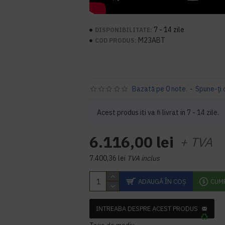
7 - 14 zile
DISPONIBILITATE:
M23ABT
COD PRODUS:
Bazată pe 0 note.
-
Spune-ţi 
Acest produs iti va fi livrat in 7 - 14 zile.
6.116,00 lei
+ TVA
7.400,36 lei
TVA inclus
ADAUGĂ ÎN COŞ
CUM
INTREABA DESPRE ACEST PRODUS