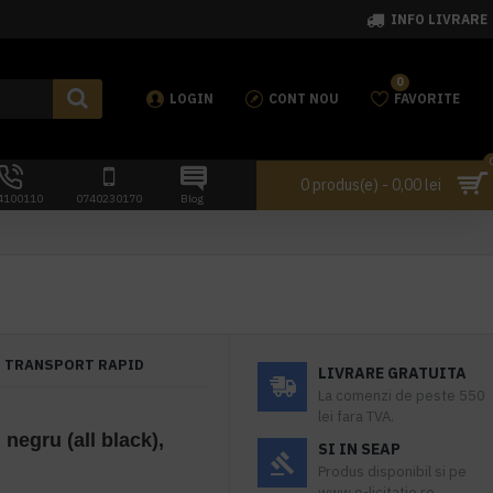
INFO LIVRARE
0
LOGIN
CONT NOU
FAVORITE
0 produs(e) - 0,00 lei
4100110
0740230170
Blog
TRANSPORT RAPID
LIVRARE GRATUITA
La comenzi de peste 550
lei fara TVA.
 negru (all black),
SI IN SEAP
Produs disponibil si pe
www.e-licitatie.ro