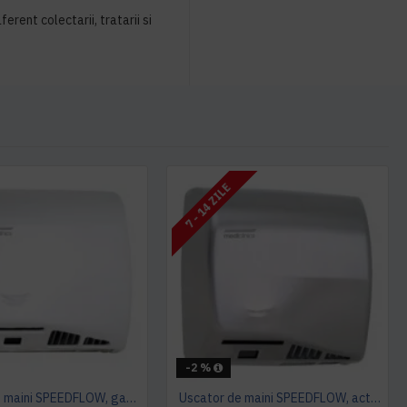
ferent colectarii, tratarii si
7 - 14 ZILE
-2 %
Uscator de maini SPEEDFLOW, gama ECO, actionare cu senzor, Mediclinics
Uscator de maini SPEEDFLOW, actionare cu senzor, Mediclinics