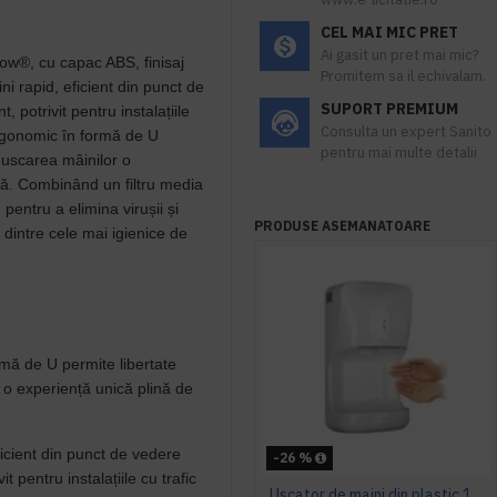
CEL MAI MIC PRET
Ai gasit un pret mai mic?
low®, cu capac ABS, finisaj
Promitem sa il echivalam.
i rapid, eficient din punct de
SUPORT PREMIUM
, potrivit pentru instalațiile
Consulta un expert Sanito
rgonomic în formă de U
pentru mai multe detalii
 uscarea mâinilor o
nă.
Combinând un filtru media
pentru a elimina virușii și
PRODUSE ASEMANATOARE
 dintre cele mai igienice de
rmă de U permite libertate
 o experiență unică plină de
ficient din punct de vedere
-26 %
it pentru instalațiile cu trafic
Uscator de maini din plastic 1400 W AQAS