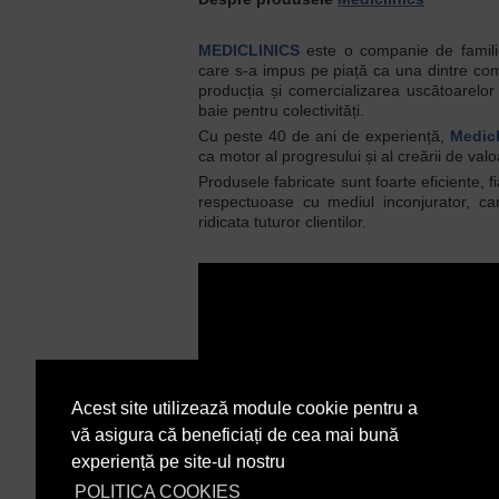
MEDICLINICS
este o companie de familie,
care s-a impus pe piață ca una dintre com
producția și comercializarea uscătoarelor
baie pentru colectivități.
Cu peste 40 de ani de experiență,
Medicl
ca motor al progresului și al creării de valoa
Produsele fabricate sunt foarte eficiente, fi
respectuoase cu mediul inconjurator, c
ridicata tuturor clientilor.
Acest site utilizează module cookie pentru a
vă asigura că beneficiați de cea mai bună
experiență pe site-ul nostru
POLITICA COOKIES