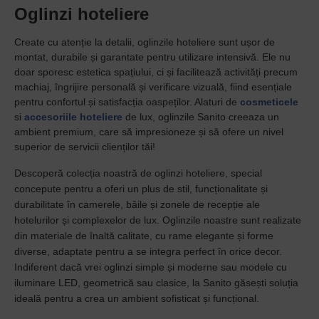
Oglinzi hoteliere
Create cu atenție la detalii, oglinzile hoteliere sunt ușor de
montat, durabile și garantate pentru utilizare intensivă. Ele nu
doar sporesc estetica spațiului, ci și facilitează activități precum
machiaj, îngrijire personală și verificare vizuală, fiind esențiale
pentru confortul și satisfacția oaspeților. Alaturi de
cosmeticele
si
accesoriile hoteliere
de lux, oglinzile Sanito creeaza un
ambient premium, care să impresioneze și să ofere un nivel
superior de servicii clienților tăi!
Descoperă colecția noastră de oglinzi hoteliere, special
concepute pentru a oferi un plus de stil, funcționalitate și
durabilitate în camerele, băile și zonele de recepție ale
hotelurilor și complexelor de lux. Oglinzile noastre sunt realizate
din materiale de înaltă calitate, cu rame elegante și forme
diverse, adaptate pentru a se integra perfect în orice decor.
Indiferent dacă vrei oglinzi simple și moderne sau modele cu
iluminare LED, geometrică sau clasice, la Sanito găsești soluția
ideală pentru a crea un ambient sofisticat și funcțional.