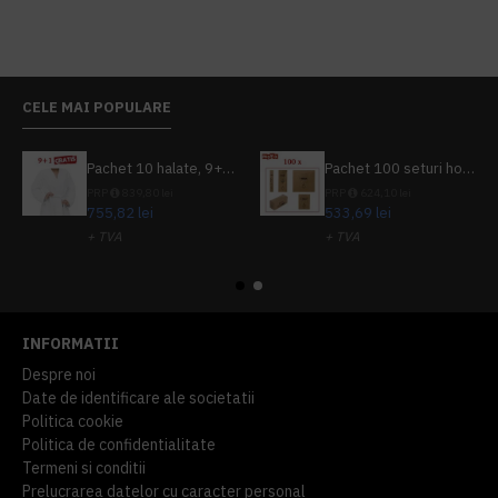
CELE MAI POPULARE
Pachet 10 halate, 9+1 gratuit
Pachet 100 seturi hoteliere, set dentar, set barbierit, casca de dus, pila unghii, set cusut
PRP
839,80 lei
PRP
624,10 lei
755,82 lei
533,69 lei
+ TVA
+ TVA
914,54 lei
TVA inclus
645,76 lei
TVA inclus
INFORMATII
Despre noi
Date de identificare ale societatii
Politica cookie
Politica de confidentialitate
Termeni si conditii
Prelucrarea datelor cu caracter personal