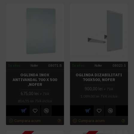
In stoc
Nofer
08071.B
In stoc
Nofer
08023.S
OGLINDA INOX
OGLINDA DIZABILITATI
ANTIVANDAL 700 X 500
700X500, NOFER
,NOFER
900,00 lei
+ TVA
675,00 lei
+ TVA
1.089,00 lei
TVA inclus
816,75 lei
TVA inclus
Cumpara acum
Cumpara acum