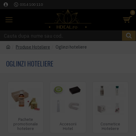
0314 100 110
0
Produse Hoteliere
Oglinzi hoteliere
OGLINZI HOTELIERE
Pachete
promotionale
Accesorii
Cosmetice
hoteliere
Hotel
Hoteliere