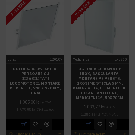
7 - 14 ZILE
7 - 14 ZILE
Idral
12010V
Mediclinics
EP0300
OGLINDA AJUSTABILA,
OGLINDA CU RAMA DE
PERSOANE CU
INOX, BASCULANTA,
DIZABILITATI
MONTARE PE PERETE,
LOCOMOTORII, MONTARE
GROSIME STICLA 5 MM,
PE PERETE, 740 X 720 MM,
RAMA - ALBA, ELEMENTE DE
IDRAL
FIXARE ANTIFURT,
MEDICLINICS, 50X70CM
1.385,00 lei
+ TVA
1.033,77 lei
+ TVA
1.675,85 lei
TVA inclus
1.250,86 lei
TVA inclus
Cumpara acum
Cumpara acum