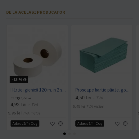
DE LA ACELASI PRODUCATOR
-13 %
Hârtie igienică 120 m, in 2 straturi, extra albă, Mini Jumbo, AQAS
Prosoape hartie pliate, gofrate, verzi, 25 x 23 cm, V fold, 1 strat, AQAS, 250 buc/pachet
4,50 lei
+ TVA
PRP
5,66 lei
4,92 lei
+ TVA
5,45 lei
TVA inclus
5,95 lei
TVA inclus
Adaugă în Coş
Adaugă în Coş