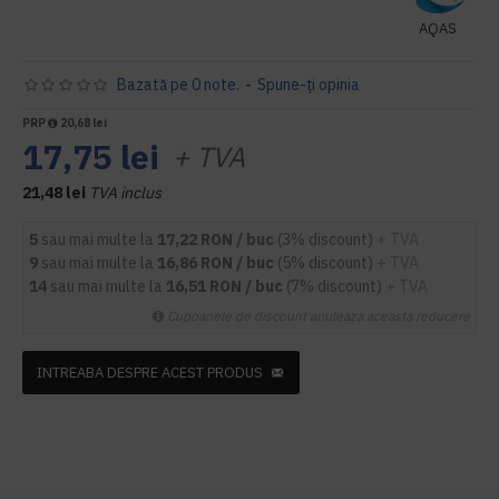
AQAS
Bazată pe 0 note.
-
Spune-ţi opinia
PRP
20,68 lei
17,75 lei
+ TVA
21,48 lei
TVA inclus
5
sau mai multe la
17,22 RON / buc
(3% discount)
+ TVA
9
sau mai multe la
16,86 RON / buc
(5% discount)
+ TVA
14
sau mai multe la
16,51 RON / buc
(7% discount)
+ TVA
Cupoanele de discount anuleaza aceasta reducere
INTREABA DESPRE ACEST PRODUS