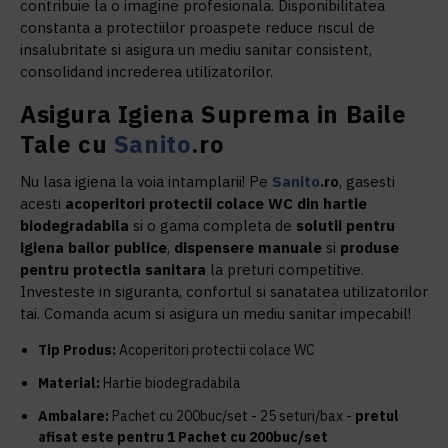
contribuie la o imagine profesionala. Disponibilitatea
constanta a protectiilor proaspete reduce riscul de
insalubritate si asigura un mediu sanitar consistent,
consolidand increderea utilizatorilor.
Asigura Igiena Suprema in Baile
Tale cu
Sanito
.ro
Nu lasa igiena la voia intamplarii! Pe
Sanito
.ro
, gasesti
acesti
acoperitori protectii colace WC din hartie
biodegradabila
si o gama completa de
solutii pentru
igiena bailor publice
,
dispensere manuale
si
produse
pentru protectia sanitara
la preturi competitive.
Investeste in siguranta, confortul si sanatatea utilizatorilor
tai. Comanda acum si asigura un mediu sanitar impecabil!
Tip Produs:
Acoperitori protectii colace WC
Material:
Hartie biodegradabila
Ambalare:
Pachet cu 200buc/set - 25 seturi/bax -
pretul
afisat este pentru 1 Pachet cu 200buc/set