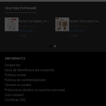
CELE MAI POPULARE
Pachet 10 halate, 9+1 gratuit
Pachet 100 seturi hoteliere, set dentar, set barbierit, casca de dus, pila unghii, set cusut
PRP
839,80 lei
PRP
624,10 lei
755,82 lei
533,69 lei
+ TVA
+ TVA
914,54 lei
TVA inclus
645,76 lei
TVA inclus
INFORMATII
Despre noi
Date de identificare ale societatii
Politica cookie
Politica de confidentialitate
Termeni si conditii
Prelucrarea datelor cu caracter personal
Cum comand
Certificari ISO