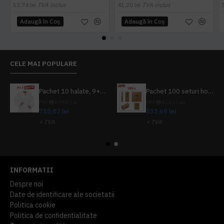
53,74 lei
TVA inclus
41,20 lei
TVA inclus
Adaugă în Coş
Adaugă în Coş
CELE MAI POPULARE
Pachet 10 halate, 9+1 gratuit
Pachet 100 seturi hoteliere, set dentar, set barbierit, casca de dus, pila unghii, set cusut
PRP
839,80 lei
PRP
624,10 lei
755,82 lei
533,69 lei
+ TVA
+ TVA
914,54 lei
TVA inclus
645,76 lei
TVA inclus
INFORMATII
Despre noi
Date de identificare ale societatii
Politica cookie
Politica de confidentialitate