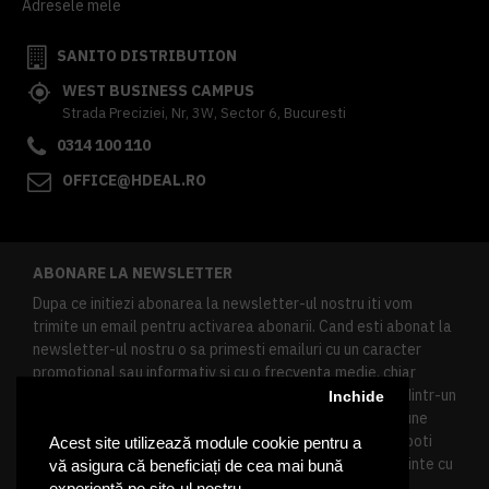
Adresele mele
SANITO DISTRIBUTION
WEST BUSINESS CAMPUS
Strada Preciziei, Nr, 3W, Sector 6, Bucuresti
0314 100 110
OFFICE@HDEAL.RO
ABONARE LA NEWSLETTER
Dupa ce initiezi abonarea la newsletter-ul nostru iti vom
trimite un email pentru activarea abonarii. Cand esti abonat la
newsletter-ul nostru o sa primesti emailuri cu un caracter
promotional sau informativ si cu o frecventa medie, chiar
redusa. Daca doresti sa te dezabonezi poti urma linkul dintr-un
Inchide
newsletter primit, daca esti client inregistrat ai o sectiune
speciala in contul tau in acest scop, si de asemenea ne poti
Acest site utilizează module cookie pentru a
contacta oricand pe email pentru orice intrebari sau cerinte cu
vă asigura că beneficiați de cea mai bună
privire la datele tale personale.
experiență pe site-ul nostru