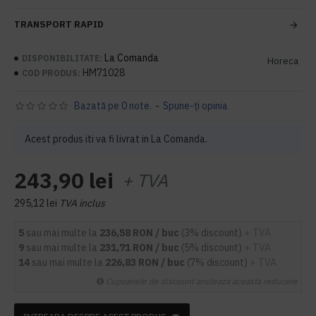
TRANSPORT RAPID
La Comanda
DISPONIBILITATE:
Horeca
HM71028
COD PRODUS:
Bazată pe 0 note.
-
Spune-ţi opinia
Acest produs iti va fi livrat in La Comanda.
243,90 lei
+ TVA
295,12 lei
TVA inclus
5
sau mai multe la
236,58 RON / buc
(3% discount)
+ TVA
9
sau mai multe la
231,71 RON / buc
(5% discount)
+ TVA
14
sau mai multe la
226,83 RON / buc
(7% discount)
+ TVA
Cupoanele de discount anuleaza aceasta reducere