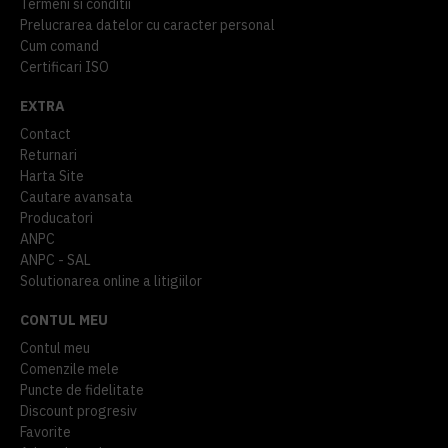
Termeni si conditii
Prelucrarea datelor cu caracter personal
Cum comand
Certificari ISO
EXTRA
Contact
Returnari
Harta Site
Cautare avansata
Producatori
ANPC
ANPC - SAL
Solutionarea online a litigiilor
CONTUL MEU
Contul meu
Comenzile mele
Puncte de fidelitate
Discount progresiv
Favorite