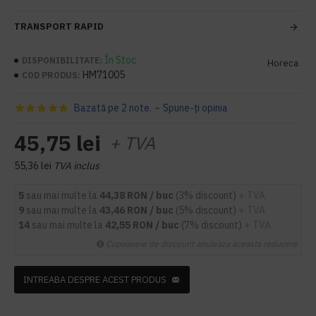
TRANSPORT RAPID
În Stoc
DISPONIBILITATE:
Horeca
HM71005
COD PRODUS:
Bazată pe 2 note.
-
Spune-ţi opinia
45,75 lei
+ TVA
55,36 lei
TVA inclus
5
sau mai multe la
44,38 RON / buc
(3% discount)
+ TVA
9
sau mai multe la
43,46 RON / buc
(5% discount)
+ TVA
14
sau mai multe la
42,55 RON / buc
(7% discount)
+ TVA
Cupoanele de discount anuleaza aceasta reducere
INTREABA DESPRE ACEST PRODUS