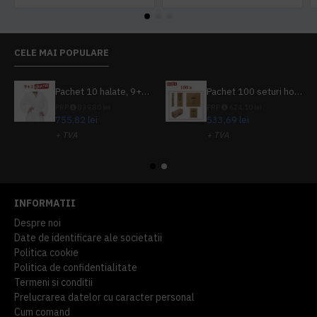
CELE MAI POPULARE
Pachet 10 halate, 9+1 gratuit
Pachet 100 seturi hoteliere, set dentar, set barbierit, casca de dus, pila unghii, set cusut
PRP
839,80 lei
PRP
624,10 lei
755,82 lei
533,69 lei
+ TVA
+ TVA
914,54 lei
TVA inclus
645,76 lei
TVA inclus
INFORMATII
Despre noi
Date de identificare ale societatii
Politica cookie
Politica de confidentialitate
Termeni si conditii
Prelucrarea datelor cu caracter personal
Cum comand