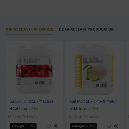
DIN ACEEASI CATEGORIE
DE LA ACELASI PRODUCATOR
Sapun lichid 5L - Macese
Gel Mixt 5L - Lime & Melon
44,41 lei
34,05 lei
+ TVA
+ TVA
53,74 lei
TVA inclus
41,20 lei
TVA inclus
Adaugă în Coş
Adaugă în Coş