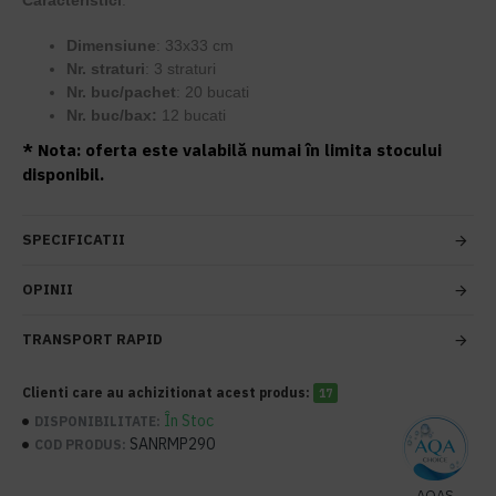
Caracteristici
:
Dimensiune
: 33x33 cm
Nr. straturi
: 3 straturi
Nr. buc/pachet
: 20 bucati
Nr. buc/bax:
12 bucati
* Nota: oferta este valabilă numai în limita stocului
disponibil.
SPECIFICATII
OPINII
TRANSPORT RAPID
Clienti care au achizitionat acest produs:
17
În Stoc
DISPONIBILITATE:
SANRMP290
COD PRODUS:
AQAS