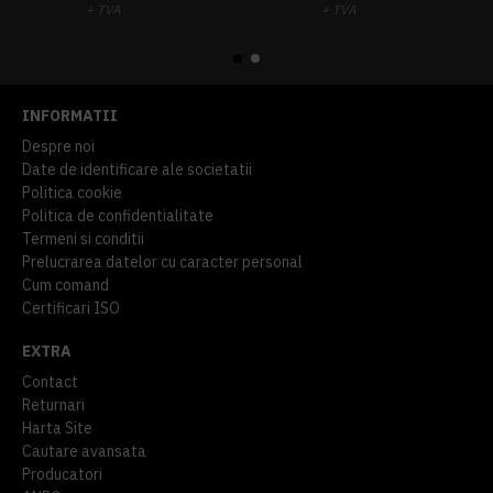
+ TVA
+ TVA
914,54 lei
TVA inclus
645,76 lei
TVA inclus
INFORMATII
Despre noi
Date de identificare ale societatii
Politica cookie
Politica de confidentialitate
Termeni si conditii
Prelucrarea datelor cu caracter personal
Cum comand
Certificari ISO
EXTRA
Contact
Returnari
Harta Site
Cautare avansata
Producatori