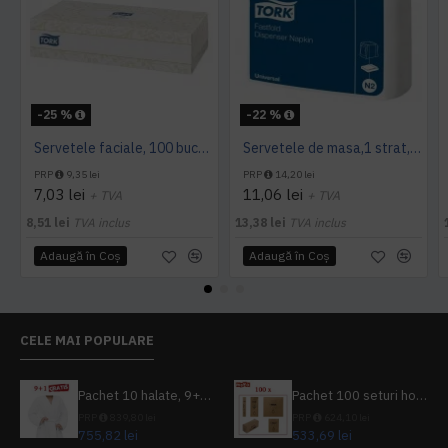
-25 %
-22 %
Servetele faciale, 100 bucati / pachet, Tork
Servetele de masa,1 strat, Tork, 300 buc/pachet
PRP
9,35 lei
PRP
14,20 lei
7,03 lei
11,06 lei
+ TVA
+ TVA
8,51 lei
TVA inclus
13,38 lei
TVA inclus
Adaugă în Coş
Adaugă în Coş
CELE MAI POPULARE
Pachet 10 halate, 9+1 gratuit
Pachet 100 seturi hoteliere, set dentar, set barbierit, casca de dus, pila unghii, set cusut
PRP
839,80 lei
PRP
624,10 lei
755,82 lei
533,69 lei