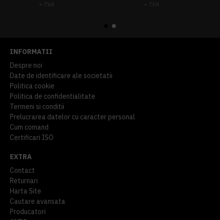
+ TVA
+ TVA
914,54 lei
TVA inclus
645,76 lei
TVA inclus
INFORMATII
Despre noi
Date de identificare ale societatii
Politica cookie
Politica de confidentialitate
Termeni si conditii
Prelucrarea datelor cu caracter personal
Cum comand
Certificari ISO
EXTRA
Contact
Returnari
Harta Site
Cautare avansata
Producatori