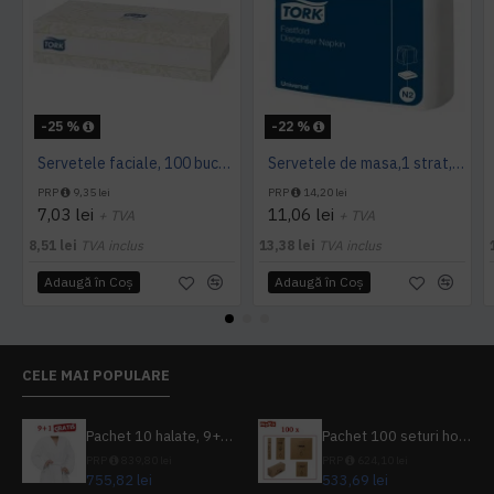
-25 %
-22 %
Servetele faciale, 100 bucati / pachet, Tork
Servetele de masa,1 strat, Tork, 300 buc/pachet
PRP
9,35 lei
PRP
14,20 lei
7,03 lei
11,06 lei
+ TVA
+ TVA
8,51 lei
TVA inclus
13,38 lei
TVA inclus
Adaugă în Coş
Adaugă în Coş
CELE MAI POPULARE
Pachet 10 halate, 9+1 gratuit
Pachet 100 seturi hoteliere, set dentar, set barbierit, casca de dus, pila unghii, set cusut
PRP
839,80 lei
PRP
624,10 lei
755,82 lei
533,69 lei