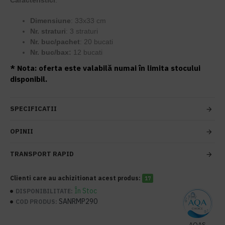
Caracteristici
:
Dimensiune
: 33x33 cm
Nr. straturi
: 3 straturi
Nr. buc/pachet
: 20 bucati
Nr. buc/bax:
12 bucati
* Nota: oferta este valabilă numai în limita stocului
disponibil.
SPECIFICATII
OPINII
TRANSPORT RAPID
Clienti care au achizitionat acest produs:
17
În Stoc
DISPONIBILITATE:
SANRMP290
COD PRODUS:
AQAS