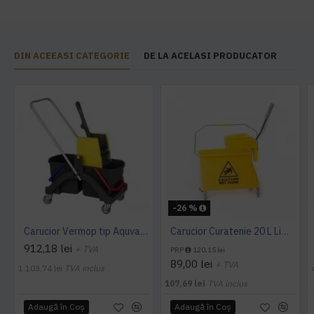
DIN ACEEASI CATEGORIE
DE LA ACELASI PRODUCATOR
-26 %
Carucior Vermop tip Aquva, 2*17L cu storcator
Carucior Curatenie 20 L Limpio, 3.0 kg, 46x27x29cm
912,18 lei
+ TVA
PRP
120,15 lei
89,00 lei
+ TVA
1.103,74 lei
TVA inclus
107,69 lei
TVA inclus
Adaugă în Coş
Adaugă în Coş