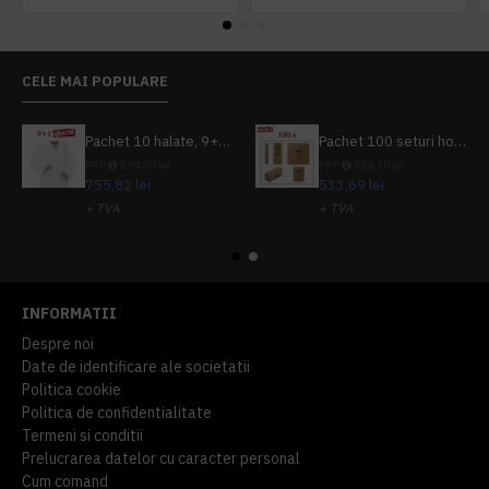
CELE MAI POPULARE
Pachet 10 halate, 9+1 gratuit
Pachet 100 seturi hoteliere, set dentar, set barbierit, casca de dus, pila unghii, set cusut
PRP
839,80 lei
PRP
624,10 lei
755,82 lei
533,69 lei
+ TVA
+ TVA
914,54 lei
TVA inclus
645,76 lei
TVA inclus
INFORMATII
Despre noi
Date de identificare ale societatii
Politica cookie
Politica de confidentialitate
Termeni si conditii
Prelucrarea datelor cu caracter personal
Cum comand