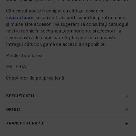
Căruciorul poate fi echipat cu cârlige, coșuri cu
separatoare
, coșuri de transport, suporturi pentru mâner
și multe alte accesorii: vă sugerăm să consultați catalogul
nostru tehnic în secțiunea „componente și accesorii” a
liniei noastre de cărucioare Alpha pentru a cunoaște
întregul cărucior. gama de accesorii disponibile.
Produs fara latex
MATERIAL
Copolimer de polipropilenă
SPECIFICATII
OPINII
TRANSPORT RAPID