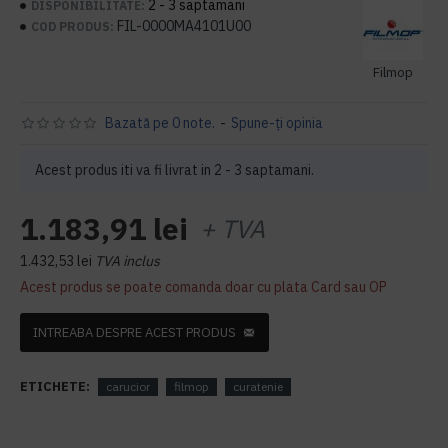
2 - 3 saptamani
DISPONIBILITATE:
FIL-0000MA4101U00
COD PRODUS:
Filmop
Bazată pe 0 note.
-
Spune-ţi opinia
Acest produs iti va fi livrat in 2 - 3 saptamani.
1.183,91 lei
+ TVA
1.432,53 lei
TVA inclus
Acest produs se poate comanda doar cu plata Card sau OP
INTREABA DESPRE ACEST PRODUS
ETICHETE:
carucior
filmop
curatenie