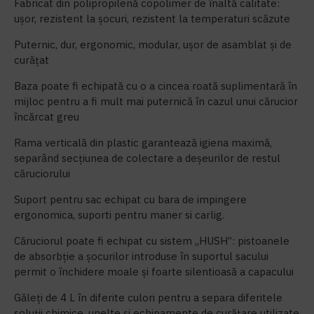
Fabricat din polipropilenă copolimer de înaltă calitate:
ușor, rezistent la șocuri, rezistent la temperaturi scăzute
Puternic, dur, ergonomic, modular, ușor de asamblat și de
curățat
Baza poate fi echipată cu o a cincea roată suplimentară în
mijloc pentru a fi mult mai puternică în cazul unui cărucior
încărcat greu
Rama verticală din plastic garantează igiena maximă,
separând secțiunea de colectare a deșeurilor de restul
căruciorului
Suport pentru sac echipat cu bara de impingere
ergonomica, suporti pentru maner si carlig.
Căruciorul poate fi echipat cu sistem „HUSH”: pistoanele
de absorbție a șocurilor introduse în suportul sacului
permit o închidere moale și foarte silentioasă a capacului
Găleți de 4 L în diferite culori pentru a separa diferitele
soluții chimice, unelte și echipamente de curățare utilizate