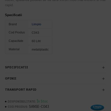
rapid.
Specificatii
Brand
Limpio
Cod Produs
C043
Capacitate
60 Litri
Material
metal/plastic
SPECIFICATII
OPINII
TRANSPORT RAPID
În Stoc
DISPONIBILITATE:
SANSE-C043
COD PRODUS: