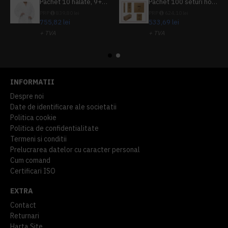
Pachet 10 halate, 9+1 gratuit
Pachet 100 seturi hoteliere, set dentar, set barbierit, casca de dus, pila unghii, set cusut
PRP
839,80 lei
PRP
624,10 lei
755,82 lei
533,69 lei
+ TVA
+ TVA
914,54 lei
TVA inclus
645,76 lei
TVA inclus
INFORMATII
Despre noi
Date de identificare ale societatii
Politica cookie
Politica de confidentialitate
Termeni si conditii
Prelucrarea datelor cu caracter personal
Cum comand
Certificari ISO
EXTRA
Contact
Returnari
Harta Site