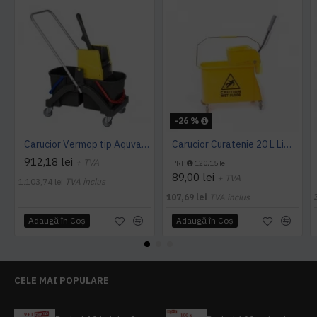
-26 %
Carucior Vermop tip Aquva, 2*17L cu storcator
Carucior Curatenie 20 L Limpio, 3.0 kg, 46x27x29cm
912,18 lei
+ TVA
PRP
120,15 lei
89,00 lei
+ TVA
1.103,74 lei
TVA inclus
107,69 lei
TVA inclus
Adaugă în Coş
Adaugă în Coş
CELE MAI POPULARE