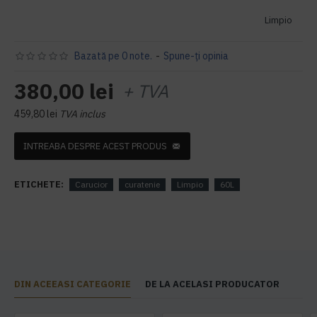
Limpio
Bazată pe 0 note.
-
Spune-ţi opinia
380,00 lei
+ TVA
459,80 lei
TVA inclus
INTREABA DESPRE ACEST PRODUS
ETICHETE:
Carucior
curatenie
Limpio
60L
DIN ACEEASI CATEGORIE
DE LA ACELASI PRODUCATOR