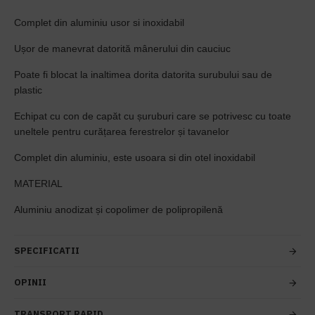
Complet din aluminiu usor si inoxidabil
Ușor de manevrat datorită mânerului din cauciuc
Poate fi blocat la inaltimea dorita datorita surubului sau de
plastic
Echipat cu con de capăt cu șuruburi care se potrivesc cu toate
uneltele pentru curățarea ferestrelor și tavanelor
Complet din aluminiu, este usoara si din otel inoxidabil
MATERIAL
Aluminiu anodizat și copolimer de polipropilenă
SPECIFICATII
OPINII
TRANSPORT RAPID