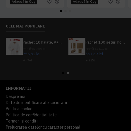
Adaugă în Coş
Adaugă în Coş
CELE MAI POPULARE
Pachet 10 halate, 9+1 gratuit
Pachet 100 seturi hoteliere, set dentar, set barbierit, casca de dus, pila unghii, set cusut
PRP
839,80 lei
PRP
624,10 lei
755,82 lei
533,69 lei
+ TVA
+ TVA
914,54 lei
TVA inclus
645,76 lei
TVA inclus
INFORMATII
Despre noi
Date de identificare ale societatii
Politica cookie
Politica de confidentialitate
Termeni si conditii
Prelucrarea datelor cu caracter personal