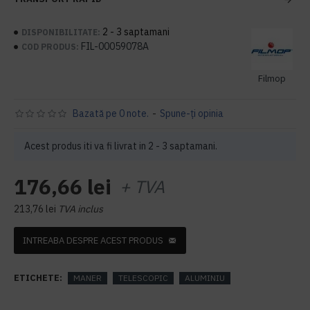
2 - 3 saptamani
DISPONIBILITATE:
FIL-00059078A
COD PRODUS:
Filmop
Bazată pe 0 note.
-
Spune-ţi opinia
Acest produs iti va fi livrat in 2 - 3 saptamani.
176,66 lei
+ TVA
213,76 lei
TVA inclus
INTREABA DESPRE ACEST PRODUS
ETICHETE:
MANER
TELESCOPIC
ALUMINIU