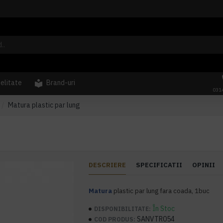
delitate
Brand-uri
031
Matura plastic par lung
DESCRIERE
SPECIFICATII
OPINII
Matura
p
lastic par lung fara coada, 1buc
În Stoc
DISPONIBILITATE:
SANVTR054
COD PRODUS: