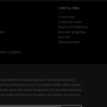
CONTUL MEU
Contul meu
Comenzile mele
Puncte de fidelitate
ata
Discount progresiv
Favorite
Adresele mele
ine a litigiilor
 email pentru activarea abonarii. Cand esti abonat la
al sau informativ si cu o frecventa medie, chiar redusa.
imit, daca esti client inregistrat ai o sectiune speciala
pe email pentru orice intrebari sau cerinte cu privire la