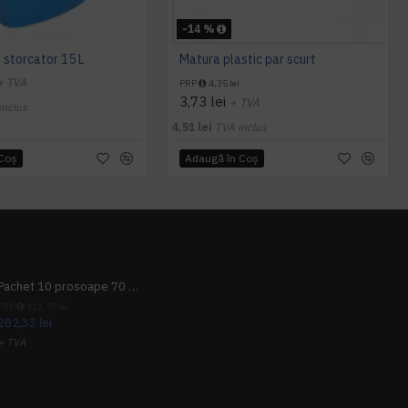
-14 %
 storcator 15 L
Matura plastic par scurt
+ TVA
PRP
4,35 lei
3,73 lei
+ TVA
inclus
4,51 lei
TVA inclus
 Coş
Adaugă în Coş
Pachet 10 prosoape 70 x 140cm 9 + 1 gratuit
PRP
313,70 lei
282,33 lei
+ TVA
341,62 lei
TVA inclus