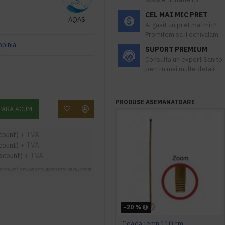
CEL MAI MIC PRET
AQAS
Ai gasit un pret mai mic?
Promitem sa il echivalam.
opinia
SUPORT PREMIUM
Consulta un expert Sanito
pentru mai multe detalii
PRODUSE ASEMANATOARE
PARA ACUM
count)
+ TVA
count)
+ TVA
iscount)
+ TVA
scount anuleaza aceasta reducere
-20 %
Coada lemn 110 cm