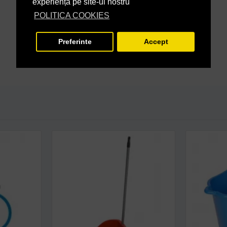
experiență pe site-ul nostru
POLITICA COOKIES
Preferinte
Accept