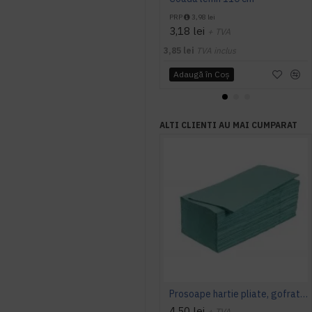
PRP
3,98 lei
3,18 lei
+ TVA
3,85 lei
TVA inclus
Adaugă în Coş
ALTI CLIENTI AU MAI CUMPARAT
Prosoape hartie pliate, gofrate, verzi, 25 x 23 cm, V fold, 1 strat, AQAS, 250 buc/pachet
4,50 lei
+ TVA