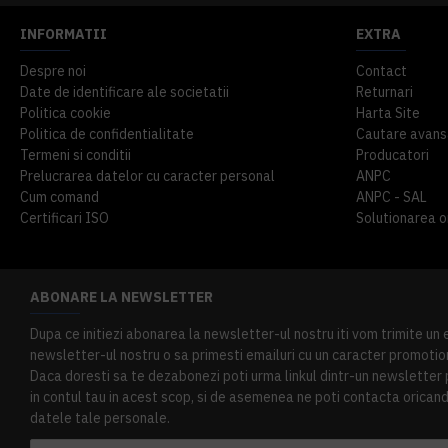
INFORMATII
EXTRA
Despre noi
Contact
Date de identificare ale societatii
Returnari
Politica cookie
Harta Site
Politica de confidentialitate
Cautare avans
Termeni si conditii
Producatori
Prelucrarea datelor cu caracter personal
ANPC
Cum comand
ANPC - SAL
Certificari ISO
Solutionarea onl
ABONARE LA NEWSLETTER
Dupa ce initiezi abonarea la newsletter-ul nostru iti vom trimite un
newsletter-ul nostru o sa primesti emailuri cu un caracter promotion
Daca doresti sa te dezabonezi poti urma linkul dintr-un newsletter pr
in contul tau in acest scop, si de asemenea ne poti contacta oricand 
datele tale personale.