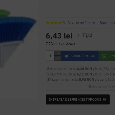
Bazată pe 1 note.
-
Spune-ţi 
6,43 lei
+ TVA
7,78 lei
TVA inclus
ADAUGĂ ÎN COŞ
CUM
5
sau mai multe la
6,24 RON / buc
(3% dis
9
sau mai multe la
6,11 RON / buc
(5% dis
14
sau mai multe la
5,98 RON / buc
(7% d
Cupoanele de di
INTREABA DESPRE ACEST PRODUS