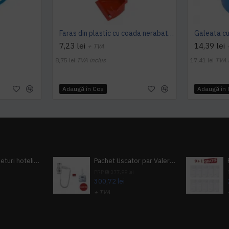
Faras din plastic cu coada nerabatabila - rosu/ albastru
Galeata cu
7,23 lei
14,39 lei
+ TVA
8,75 lei
TVA inclus
17,41 lei
TVA 
Adaugă în Coş
Adaugă în
Pachet 100 seturi hoteliere, set dentar, set barbierit, casca de dus, pila unghii, set cusut
Pachet Uscator par Valera Action Super Plus + GRATUIT Sampon si gel de dus Tork
i
PRP
377,99 lei
300,72 lei
+ TVA
A inclus
363,87 lei
TVA inclus