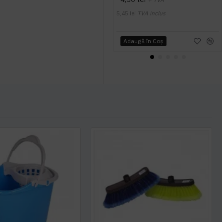
5,45 lei
TVA inclus
Adaugă în Coş