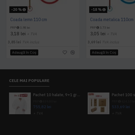
-20 %
-18 %
Coada lemn 110 cm
Coada metalica 110cm
PRP
3,98 lei
PRP
3,73 lei
3,18 lei
3,05 lei
+ TVA
+ TVA
3,85 lei
TVA inclus
3,69 lei
TVA inclus
Adaugă în Coş
Adaugă în Coş
CELE MAI POPULARE
Pachet 10 halate, 9+1 gratuit
PRP
839,80 lei
PRP
624,10 le
755,82 lei
533,69 lei
+ TVA
+ TVA
914,54 lei
TVA inclus
645,76 lei
TV